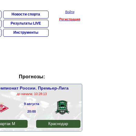
Войти
Новости спорта
Регистрация
Результаты LIVE
Инструменты
Прогнозы:
мпионат России. Премьер-Лига
до начала:
10:28:13
9 августа
20:00
артак М
Краснодар