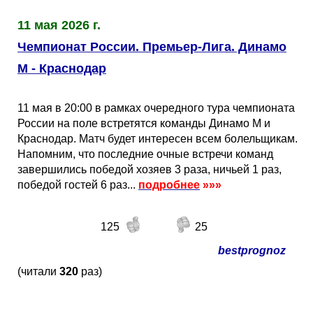
11 мая 2026 г.
Чемпионат России. Премьер-Лига. Динамо
М - Краснодар
11 мая в 20:00 в рамках очередного тура чемпионата
России на поле встретятся команды Динамо М и
Краснодар. Матч будет интересен всем болельщикам.
Напомним, что последние очные встречи команд
завершились победой хозяев 3 раза, ничьей 1 раз,
победой гостей 6 раз...
подробнее
»»»
125
25
bestprognoz
(читали
320
раз)