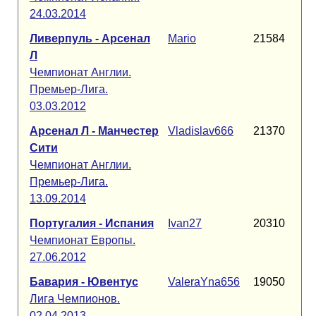
24.03.2014
Ливерпуль - Арсенал
Mario
21584
Л
Чемпионат Англии.
Премьер-Лига.
03.03.2012
Арсенал Л - Манчестер
Vladislav666
21370
Сити
Чемпионат Англии.
Премьер-Лига.
13.09.2014
Португалия - Испания
Ivan27
20310
Чемпионат Европы.
27.06.2012
Бавария - Ювентус
ValeraYna656
19050
Лига Чемпионов.
02.04.2013