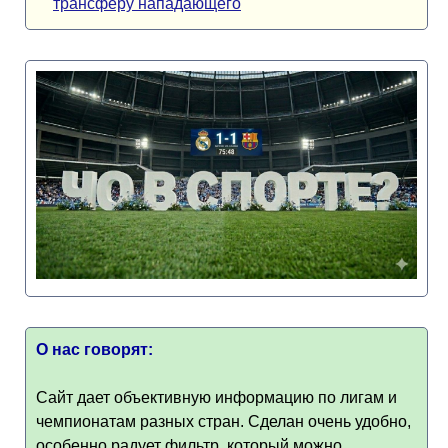
трансферу нападающего
О нас говорят:
Сайт дает объективную информацию по лигам и
чемпионатам разных стран. Сделан очень удобно,
особенно радует фильтр, который можно