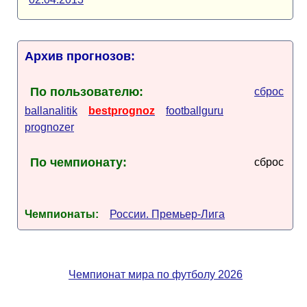
Архив прогнозов:
По пользователю:
сброс
ballanalitik
bestprognoz
footballguru
prognozer
По чемпионату:
сброс
Чемпионаты:
России. Премьер-Лига
Чемпионат мира по футболу 2026