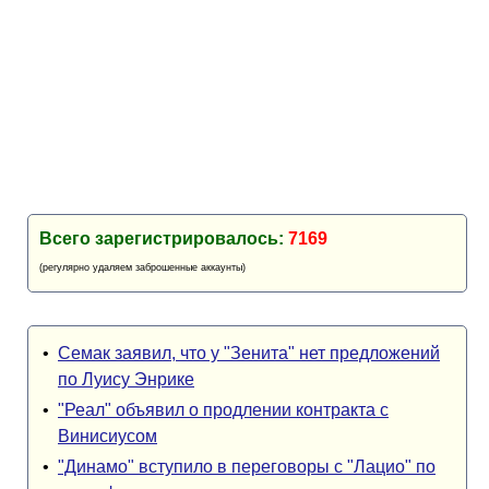
Всего зарегистрировалось:
7169
(регулярно удаляем заброшенные аккаунты)
•
Семак заявил, что у "Зенита" нет предложений
по Луису Энрике
•
"Реал" объявил о продлении контракта с
Винисиусом
•
"Динамо" вступило в переговоры с "Лацио" по