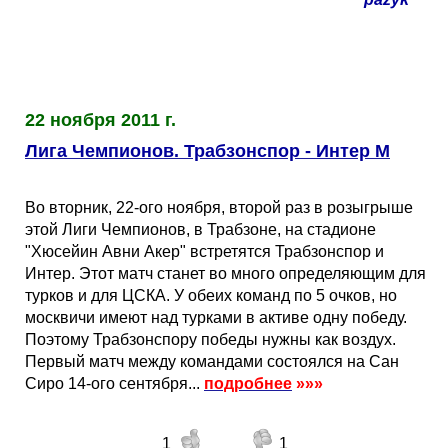
Кубок Европы (отбор)
Лига Наций
22 ноября 2011 г.
Лига Чемпионов. Трабзонспор - Интер М
Во вторник, 22-ого ноября, второй раз в розыгрыше
этой Лиги Чемпионов, в Трабзоне, на стадионе
"Хюсейин Авни Акер" встретятся Трабзонспор и
Интер. Этот матч станет во много определяющим для
турков и для ЦСКА. У обеих команд по 5 очков, но
москвичи имеют над турками в активе одну победу.
Поэтому Трабзонспору победы нужны как воздух.
Первый матч между командами состоялся на Сан
Сиро 14-ого сентября...
подробнее
»»»
1
1