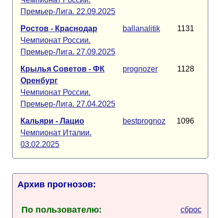
Премьер-Лига. 22.09.2025
Ростов - Краснодар
ballanalitik
1131
Чемпионат России.
Премьер-Лига. 27.09.2025
Крылья Советов - ФК
prognozer
1128
Оренбург
Чемпионат России.
Премьер-Лига. 27.04.2025
Кальяри - Лацио
bestprognoz
1096
Чемпионат Италии.
03.02.2025
Архив прогнозов:
По пользователю:
сброс