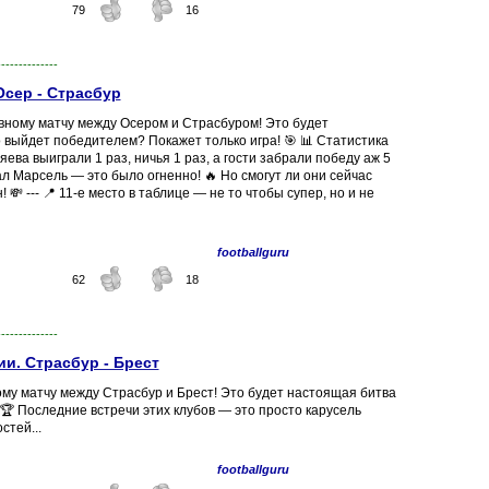
79
16
--------------
сер - Страсбур
рывному матчу между Осером и Страсбуром! Это будет
о выйдет победителем? Покажет только игра! 🎯 📊 Статистика
яева выиграли 1 раз, ничья 1 раз, а гости забрали победу аж 5
ал Марсель — это было огненно! 🔥 Но смогут ли они сейчас
💸 --- 📍 11-е место в таблице — не то чтобы супер, но и не
footballguru
62
18
--------------
и. Страсбур - Брест
ому матчу между Страсбур и Брест! Это будет настоящая битва
 🏆 Последние встречи этих клубов — это просто карусель
стей...
footballguru