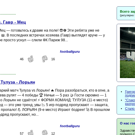
Всего за
--------------
(регулярно
 Гавр - Мец
ц — готовьтесь к драме на поле! 😎⚽ Эти ребята уже не
 📖. В последних встречах хозяева (Гавр) выглядят круче — у
ре просто уснул — слили ФК Париж 98...
footballguru
46
16
--------------
Тулуза - Лорьян
ий матч Тулуза vs Лорьян! 🔥 Пора разобраться, кто в огне, а
•
Григор
яева рулят — 4 победы 🏆 Ничьи — 5 раз 🤝 Гости скромно — 1
подпи
но Лорьян не сдаётся! ⚡ ФОРМА КОМАНД: ТУЛУЗА (11-е место)
•
"Спарт
разгр
ед — это уже тренд, увы 📉 5 игр подряд пропускают — защита,
•
Стало
 пропало! 💪 ЛОРЬЯН (9-е место) Играют бодрее! 🚀 В прошлом
дряд пропускают, но...
О нас го
footballguru
Здравству
57
12
полного с