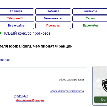
Главная
Кабинет
Контакты
Telegram Bot
Чемпионаты
Серии
Всё о сайте
Прогнозы
Еврокубки

НОВЫЙ конкурс прогнозов
еля footballguru. Чемпионат Франции
прогноз
сброс фильтра даты
сброс фильтра чемпионата
Ирландии
Бот
Чемпионат Франции