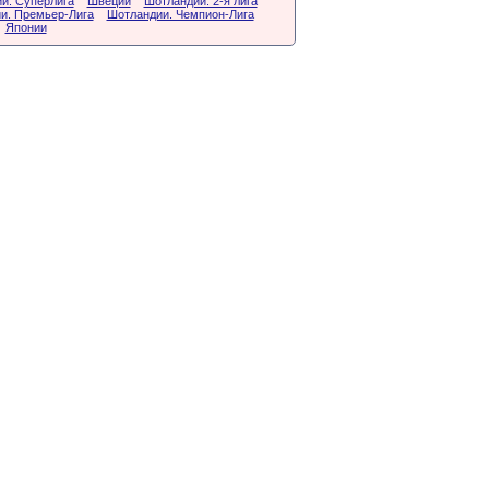
и. Суперлига
Швеции
Шотландии. 2-я лига
и. Премьер-Лига
Шотландии. Чемпион-Лига
Японии