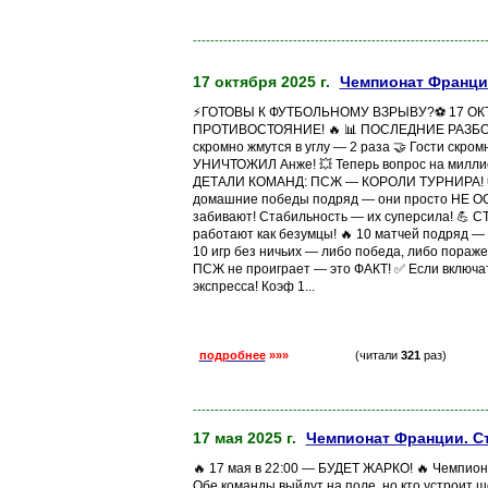
-------------------------------------------------------------------
17 октября 2025 г.
Чемпионат Франци
⚡️ГОТОВЫ К ФУТБОЛЬНОМУ ВЗРЫВУ?⚽️ 17 ОК
ПРОТИВОСТОЯНИЕ! 🔥 📊 ПОСЛЕДНИЕ РАЗБОРК
скромно жмутся в углу — 2 раза 🤝 Гости скро
УНИЧТОЖИЛ Анже! 💥 Теперь вопрос на миллио
ДЕТАЛИ КОМАНД: ПСЖ — КОРОЛИ ТУРНИРА! 👑 ✅
домашние победы подряд — они просто НЕ О
забивают! Стабильность — их суперсила! 💪 
работают как безумцы! 🔥 10 матчей подряд —
10 игр без ничьих — либо победа, либо пора
ПСЖ не проиграет — это ФАКТ! ✅ Если включа
экспресса! Коэф 1...
подробнее
»»»
(читали
321
раз)
-------------------------------------------------------------------
17 мая 2025 г.
Чемпионат Франции. Ст
🔥 17 мая в 22:00 — БУДЕТ ЖАРКО! 🔥 Чемпиона
Обе команды выйдут на поле, но кто устроит ш