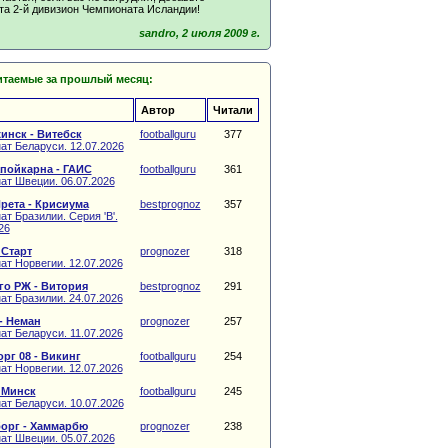
та 2-й дивизион Чемпионата Исландии!
sandro, 2 июля 2009 г.
итаемые за прошлый месяц:
Автор
Читали
инск - Витебск
footballguru
377
ат Беларуси. 12.07.2026
пойкарна - ГАИС
footballguru
361
ат Швеции. 06.07.2026
рета - Крисиума
bestprognoz
357
т Бразилии. Серия 'B'.
26
 Старт
prognozer
318
ат Норвегии. 12.07.2026
о РЖ - Витория
bestprognoz
291
ат Бразилии. 24.07.2026
- Неман
prognozer
257
ат Беларуси. 11.07.2026
рг 08 - Викинг
footballguru
254
ат Норвегии. 12.07.2026
 Минск
footballguru
245
ат Беларуси. 10.07.2026
орг - Хаммарбю
prognozer
238
ат Швеции. 05.07.2026