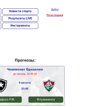
Войти
Новости спорта
Регистрация
Результаты LIVE
Инструменты
Прогнозы:
Чемпионат Бразилии
до начала:
16:49:39
9 августа
03:00
афого РЖ
Флуминенсе