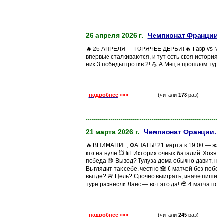
-------------------------------------------------------------------
26 апреля 2026 г.
Чемпионат Франции.
🔥 26 АПРЕЛЯ — ГОРЯЧЕЕ ДЕРБИ! 🔥 Гавр vs Ме
впервые сталкиваются, и тут есть своя история
них 3 победы против 2! 💪 А Мец в прошлом ту
подробнее
»»»
(читали
178
раз)
-------------------------------------------------------------------
21 марта 2026 г.
Чемпионат Франции. 
🔥 ВНИМАНИЕ, ФАНАТЫ! 21 марта в 19:00 — жарк
кто на нуле 💥 📊 История очных баталий: Хоз
победа 😅 Вывод? Тулуза дома обычно давит, 
Выглядит так себе, честно 🙈 6 матчей без поб
вы где? 🚨 Цель? Срочно выиграть, иначе пиши
туре разнесли Ланс — вот это да! 😎 4 матча по
подробнее
»»»
(читали
245
раз)