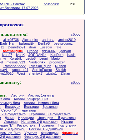
о РЖ - Сантос
ballanalitik
231
ат Бразилии. 17.07.2026
прогнозов:
льзователю:
сброс
alex96736
Alexaenko
andruha
antidot2010
Badr_Hari
ballanalitik
BerillaG
bestprognoz
_11
Demetrio91
diwu
Eusebio
fate
footballguru
Franco
grinia307
Igoryan
Ivan27
IvanK
JORDAN14
KasDem
Kasik
ir_w
Korablik
Legio8
Leoni
Mario
el
messi10923
Naslednikk
prognozer
Romario22222
Russian_gunn
Ruthen
savic
scouser21
SerhioFuerte
Sheikh
vp10010
West
zheniok7
zigalo1
Zlatan
мпионату:
сброс
аты:
Австрии
Англии. 1-я лига
-я лига
Англии. Конференция
Премьер-Лига
Англии. Чемпион-Лига
ы
Беларуси
Болгарии
Бразилии
 Серия "B"
Германии
 2-я бундеслига
Германии. 3-я бундеслига
и
Дании
Ирландии
Ирландии. 1-й дивизион
Испании
Испании. 2-й дивизион
Италии
ерия "Б"
Казахстана
Норвегии
Португалии
и. 2-й дивизион
России. 1-й дивизион
Премьер-Лига
Уругвая
Финляндии
Франции
2-й дивизион
Франции. 3-й дивизион