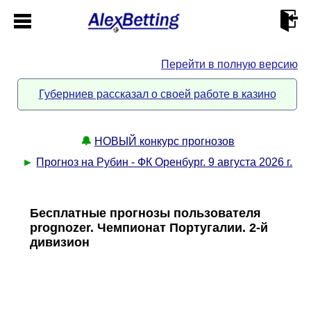
Перейти в полную версию
Главная
Губерниев рассказал о своей работе в казино
Кабинет
🔔
НОВЫЙ конкурс прогнозов
Контакты
►
Прогноз на Рубин - ФК Оренбург. 9 августа 2026 г.
Новости спорта
Бесплатные прогнозы пользователя
prognozer. Чемпионат Португалии. 2-й
Всё о сайте
►
дивизион
Прогнозы
Описание
►