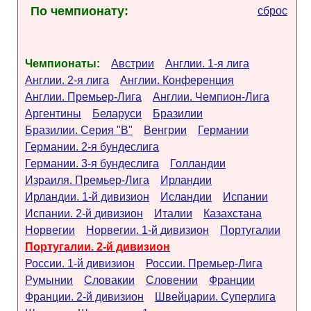
По чемпионату:
сброс
Чемпионаты:
Австрии
Англии. 1-я лига
Англии. 2-я лига
Англии. Конференция
Англии. Премьер-Лига
Англии. Чемпион-Лига
Аргентины
Беларуси
Бразилии
Бразилии. Серия "B"
Венгрии
Германии
Германии. 2-я бундеслига
Германии. 3-я бундеслига
Голландии
Израиля. Премьер-Лига
Ирландии
Ирландии. 1-й дивизион
Исландии
Испании
Испании. 2-й дивизион
Италии
Казахстана
Норвегии
Норвегии. 1-й дивизион
Португалии
Португалии. 2-й дивизион
России. 1-й дивизион
России. Премьер-Лига
Румынии
Словакии
Словении
Франции
Франции. 2-й дивизион
Швейцарии. Суперлига