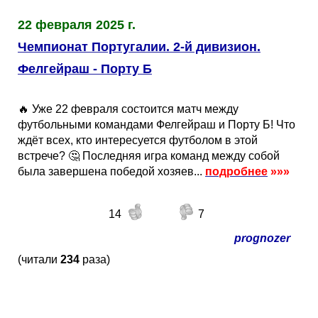
Таблицы
Ответы на вопросы
Бесплатные
►
22 февраля 2025 г.
Еврокубки
Отзывы
Платные
Чемпионатов
►
Чемпионат Португалии. 2-й дивизион.
Фелгейраш - Порту Б
Инструменты
Новости
Статистика
Серии
Лига Чемпионов
►
🔥 Уже 22 февраля состоится матч между
Telegram Bot
Партнёрка
Лига Европы
Поиск команд
футбольными командами Фелгейраш и Порту Б! Что
ждёт всех, кто интересуется футболом в этой
встрече? 🤔 Последняя игра команд между собой
Вакансии
Лига Конференций
Расчёт системы
была завершена победой хозяев...
подробнее
»»»
Реклама
Чемпионат Мира
На что ставят?
14
7
prognozer
RSS
Чемпионат Европы
Telegram Bot
(читали
234
раза)
Контакты
Кубок Мира (отбор)