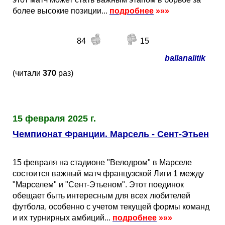
более высокие позиции...
подробнее
»»»
84
15
ballanalitik
(читали
370
раз)
15 февраля 2025 г.
Чемпионат Франции. Марсель - Сент-Этьен
15 февраля на стадионе "Велодром" в Марселе
состоится важный матч французской Лиги 1 между
"Марселем" и "Сент-Этьеном". Этот поединок
обещает быть интересным для всех любителей
футбола, особенно с учетом текущей формы команд
и их турнирных амбиций...
подробнее
»»»