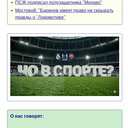
•
ПСЖ подписал полузащитника "Монако"
•
Мостовой: "Баринов имеет право не скрывать
правды о "Локомотиве"
О нас говорят: