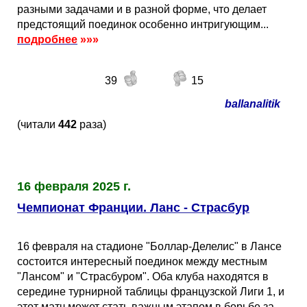
разными задачами и в разной форме, что делает
предстоящий поединок особенно интригующим...
подробнее
»»»
39
15
ballanalitik
(читали
442
раза)
16 февраля 2025 г.
Чемпионат Франции. Ланс - Страсбур
16 февраля на стадионе "Боллар-Делелис" в Лансе
состоится интересный поединок между местным
"Лансом" и "Страсбуром". Оба клуба находятся в
середине турнирной таблицы французской Лиги 1, и
этот матч может стать важным этапом в борьбе за