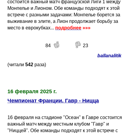
состоится важный матч французской Лиги 1 между
Монпелье и Лионом. Обе команды подходят к этой
встрече с разными задачами: Монпелье борется за
выживание в элите, а Лион продолжает борьбу за
место в еврокубках...
подробнее
»»»
84
23
ballanalitik
(читали
542
раза)
16 февраля 2025 г.
Чемпионат Франции. Гавр - Ницца
16 февраля на стадионе "Осеан" в Гавре состоится
важный матч между местным клубом "Гавр" и
"Ниццей". Обе команды подходят к этой встрече с