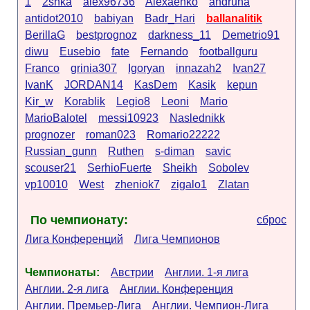
1
2shka
alex96736
Alexaenko
andruha
antidot2010
babiyan
Badr_Hari
ballanalitik
BerillaG
bestprognoz
darkness_11
Demetrio91
diwu
Eusebio
fate
Fernando
footballguru
Franco
grinia307
Igoryan
innazah2
Ivan27
IvanK
JORDAN14
KasDem
Kasik
kepun
Kir_w
Korablik
Legio8
Leoni
Mario
MarioBalotel
messi10923
Naslednikk
prognozer
roman023
Romario22222
Russian_gunn
Ruthen
s-diman
savic
scouser21
SerhioFuerte
Sheikh
Sobolev
vp10010
West
zheniok7
zigalo1
Zlatan
По чемпионату:
сброс
Лига Конференций
Лига Чемпионов
Чемпионаты:
Австрии
Англии. 1-я лига
Англии. 2-я лига
Англии. Конференция
Англии. Премьер-Лига
Англии. Чемпион-Лига