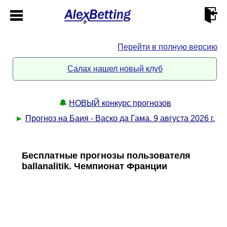
Перейти в полную версию
Главная
Салах нашел новый клуб
Кабинет
🔔
НОВЫЙ конкурс прогнозов
Контакты
►
Прогноз на Баия - Васко да Гама. 9 августа 2026 г.
Новости спорта
Бесплатные прогнозы пользователя
ballanalitik. Чемпионат Франции
Всё о сайте
►
Прогнозы
Описание
►