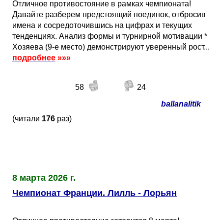
Отличное противостояние в рамках чемпионата!
Давайте разберем предстоящий поединок, отбросив
имена и сосредоточившись на цифрах и текущих
тенденциях. Анализ формы и турнирной мотивации *
Хозяева (9-е место) демонстрируют уверенный рост...
подробнее
»»»
58
24
ballanalitik
(читали
176
раз)
8 марта 2026 г.
Чемпионат Франции. Лилль - Лорьян