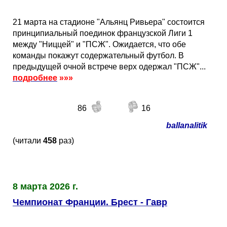
Кубок Европы (отбор)
21 марта на стадионе "Альянц Ривьера" состоится
принципиальный поединок французской Лиги 1
Лига Наций
между "Ниццей" и "ПСЖ". Ожидается, что обе
команды покажут содержательный футбол. В
предыдущей очной встрече верх одержал "ПСЖ"...
подробнее
»»»
86
16
ballanalitik
(читали
458
раз)
8 марта 2026 г.
Чемпионат Франции. Брест - Гавр