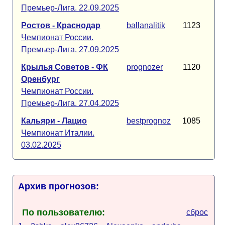
Премьер-Лига. 22.09.2025
Ростов - Краснодар
ballanalitik
1123
Чемпионат России.
Премьер-Лига. 27.09.2025
Крылья Советов - ФК
prognozer
1120
Оренбург
Чемпионат России.
Премьер-Лига. 27.04.2025
Кальяри - Лацио
bestprognoz
1085
Чемпионат Италии.
03.02.2025
Архив прогнозов:
По пользователю:
сброс