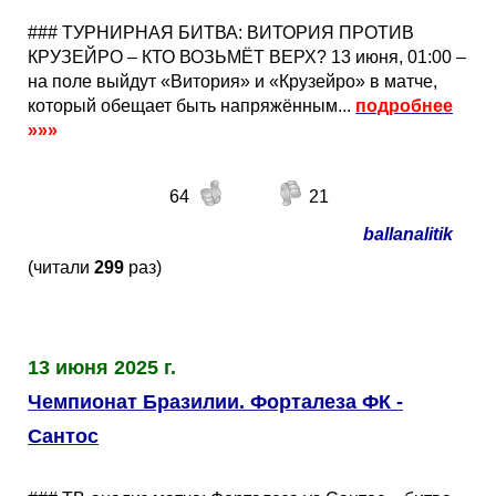
### ТУРНИРНАЯ БИТВА: ВИТОРИЯ ПРОТИВ
КРУЗЕЙРО – КТО ВОЗЬМЁТ ВЕРХ? 13 июня, 01:00 –
на поле выйдут «Витория» и «Крузейро» в матче,
который обещает быть напряжённым...
подробнее
»»»
64
21
ballanalitik
(читали
299
раз)
13 июня 2025 г.
Чемпионат Бразилии. Форталеза ФК -
Сантос