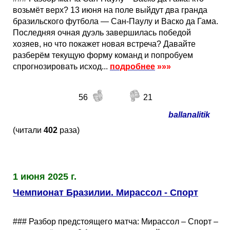
возьмёт верх? 13 июня на поле выйдут два гранда
бразильского футбола — Сан-Паулу и Васко да Гама.
Последняя очная дуэль завершилась победой
хозяев, но что покажет новая встреча? Давайте
разберём текущую форму команд и попробуем
спрогнозировать исход...
подробнее
»»»
56
21
ballanalitik
(читали
402
раза)
1 июня 2025 г.
Чемпионат Бразилии. Мирассол - Спорт
### Разбор предстоящего матча: Мирассол – Спорт –