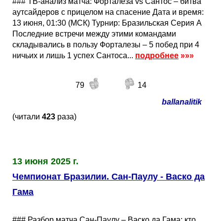
### ТВ-анализ матча: Форталеза vs Сантос – битва
аутсайдеров с прицелом на спасение Дата и время:
13 июня, 01:30 (МСК) Турнир: Бразильская Серия А
Последние встречи между этими командами
складывались в пользу Форталезы – 5 побед при 4
ничьих и лишь 1 успех Сантоса...
подробнее
»»»
79
14
ballanalitik
(читали
423
раза)
13 июня 2025 г.
Чемпионат Бразилии. Сан-Паулу - Васко да
Гама
### Разбор матча Сан-Паулу – Васко да Гама: кто