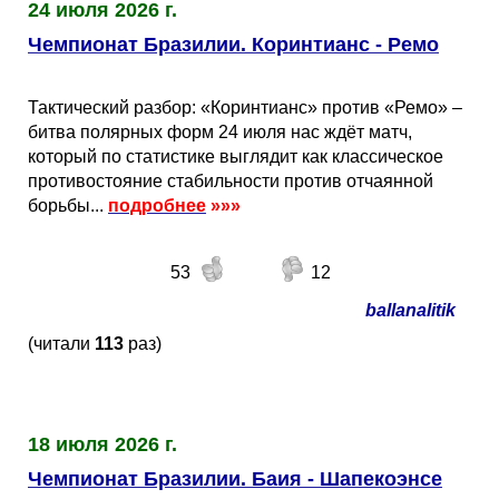
24 июля 2026 г.
Кубок Европы (отбор)
Чемпионат Бразилии. Коринтианс - Ремо
Лига Наций
Тактический разбор: «Коринтианс» против «Ремо» –
битва полярных форм 24 июля нас ждёт матч,
который по статистике выглядит как классическое
противостояние стабильности против отчаянной
борьбы...
подробнее
»»»
53
12
ballanalitik
(читали
113
раз)
18 июля 2026 г.
Чемпионат Бразилии. Баия - Шапекоэнсе