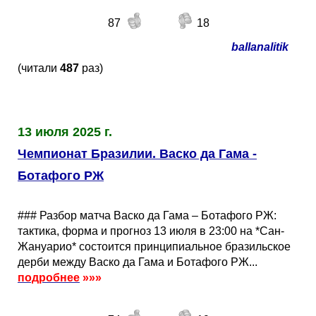
87
18
ballanalitik
(читали
487
раз)
13 июля 2025 г.
Чемпионат Бразилии. Васко да Гама -
Ботафого РЖ
### Разбор матча Васко да Гама – Ботафого РЖ:
тактика, форма и прогноз 13 июля в 23:00 на *Сан-
Жануарио* состоится принципиальное бразильское
дерби между Васко да Гама и Ботафого РЖ...
подробнее
»»»