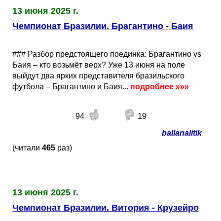
13 июня 2025 г.
Чемпионат Бразилии. Брагантино - Баия
### Разбор предстоящего поединка: Брагантино vs
Баия – кто возьмёт верх? Уже 13 июня на поле
выйдут два ярких представителя бразильского
футбола – Брагантино и Баия...
подробнее
»»»
94
19
ballanalitik
(читали
465
раз)
13 июня 2025 г.
Чемпионат Бразилии. Витория - Крузейро