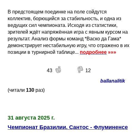
В предстоящем поединке на поле сойдутся
коллектив, борющийся за стабильность, и одна из
ведущих сил чемпионата. Исходя из статистики,
зрителей ждёт напряжённая игра с явным курсом на
результат. Анализ формы команд *Васко да Гама*
демонстрирует нестабильную игру, что отражено в их
позиции в турнирной таблице...
подробнее
»»»
43
12
ballanalitik
(читали
130
раз)
31 августа 2025 г.
Чемпионат Бразилии. Сантос - Флуминенсе