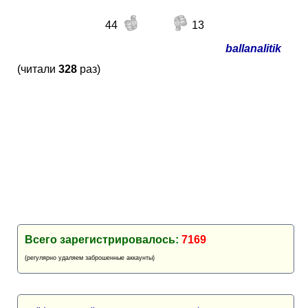
44
13
ballanalitik
(читали
328
раз)
Всего зарегистрировалось:
7169
(регулярно удаляем заброшенные аккаунты)