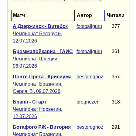
Матч
Автор
Читали
А.Дзержинск - Витебск
footballguru
377
Чемпионат Беларуси.
12.07.2026
Броммапойкарна - ГАИС
footballguru
361
Чемпионат Швеции.
06.07.2026
Понте-Прета - Крисиума
bestprognoz
357
Чемпионат Бразилии.
Серия 'B'. 09.07.2026
Бранн - Старт
prognozer
318
Чемпионат Норвегии.
12.07.2026
Ботафого РЖ - Витория
bestprognoz
291
Чемпионат Бразилии.