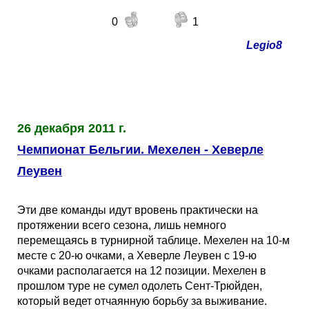
0
1
Legio8
26 декабря 2011 г.
Чемпионат Бельгии. Мехелен - Хеверле
Леувен
Эти две команды идут вровень практически на
протяжении всего сезона, лишь немного
перемещаясь в турнирной таблице. Мехелен на 10-м
месте с 20-ю очками, а Хеверле Леувен с 19-ю
очками располагается на 12 позиции. Мехелен в
прошлом туре не сумел одолеть Сент-Трюйден,
который ведет отчаянную борьбу за выживание.