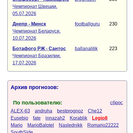
Чемпионат Швеции.
05.07.2026
Днепр - Минск
footballguru
230
Чемпионат Беларуси.
10.07.2026
Ботафого РЖ - Сантос
ballanalitik
223
Чемпионат Бразилии.
17.07.2026
Архив прогнозов:
По пользователю:
сброс
ALEX-63
andruha
bestprognoz
Che12
Eusebio
fate
innazah2
Korablik
Legio8
Mario
MarioBalotel
Naslednikk
Romario22222
SouthSide