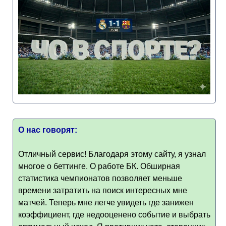
О нас говорят:
Отличный сервис! Благодаря этому сайту, я узнал
многое о беттинге. О работе БК. Обширная
статистика чемпионатов позволяет меньше
времени затратить на поиск интересных мне
матчей. Теперь мне легче увидеть где занижен
коэффициент, где недооценено событие и выбрать