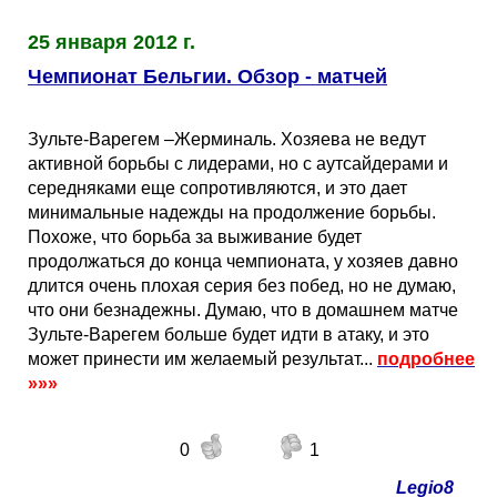
Таблицы
Ответы на вопросы
Бесплатные
►
25 января 2012 г.
Еврокубки
Отзывы
Платные
Чемпионатов
►
Чемпионат Бельгии. Обзор - матчей
Инструменты
Новости
Статистика
Серии
Лига Чемпионов
►
Зульте-Варегем –Жерминаль. Хозяева не ведут
активной борьбы с лидерами, но с аутсайдерами и
середняками еще сопротивляются, и это дает
Telegram Bot
Партнёрка
Лига Европы
Поиск команд
минимальные надежды на продолжение борьбы.
Похоже, что борьба за выживание будет
Вакансии
Лига Конференций
Расчёт системы
продолжаться до конца чемпионата, у хозяев давно
длится очень плохая серия без побед, но не думаю,
что они безнадежны. Думаю, что в домашнем матче
Реклама
Чемпионат Мира
На что ставят?
Зульте-Варегем больше будет идти в атаку, и это
может принести им желаемый результат...
подробнее
RSS
Чемпионат Европы
Telegram Bot
»»»
Контакты
Кубок Мира (отбор)
0
1
Legio8