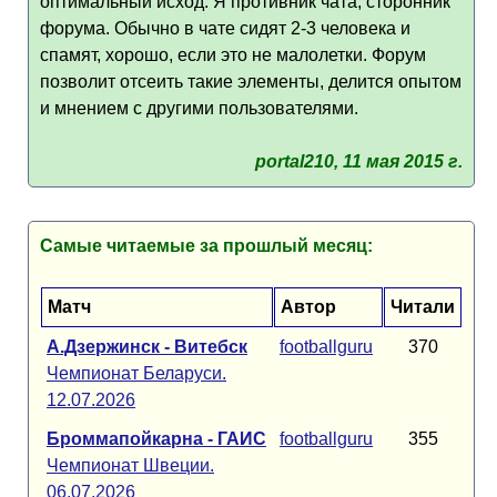
оптимальный исход. Я противник чата, сторонник
форума. Обычно в чате сидят 2-3 человека и
спамят, хорошо, если это не малолетки. Форум
позволит отсеить такие элементы, делится опытом
и мнением с другими пользователями.
portal210, 11 мая 2015 г.
Самые читаемые за прошлый месяц:
Матч
Автор
Читали
А.Дзержинск - Витебск
footballguru
370
Чемпионат Беларуси.
12.07.2026
Броммапойкарна - ГАИС
footballguru
355
Чемпионат Швеции.
06.07.2026