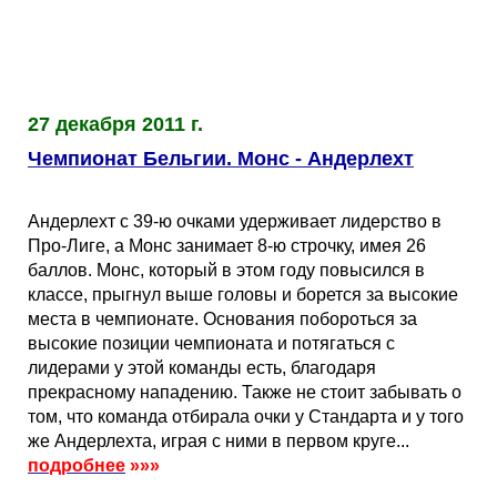
Кубок Европы (отбор)
Лига Наций
27 декабря 2011 г.
Чемпионат Бельгии. Монс - Андерлехт
Андерлехт с 39-ю очками удерживает лидерство в
Про-Лиге, а Монс занимает 8-ю строчку, имея 26
баллов. Монс, который в этом году повысился в
классе, прыгнул выше головы и борется за высокие
места в чемпионате. Основания побороться за
высокие позиции чемпионата и потягаться с
лидерами у этой команды есть, благодаря
прекрасному нападению. Также не стоит забывать о
том, что команда отбирала очки у Стандарта и у того
же Андерлехта, играя с ними в первом круге...
подробнее
»»»