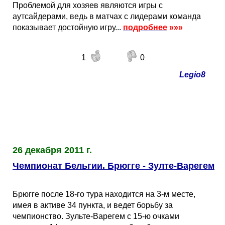
Проблемой для хозяев являются игры с
аутсайдерами, ведь в матчах с лидерами команда
показывает достойную игру...
подробнее
»»»
1
0
Legio8
26 декабря 2011 г.
Чемпионат Бельгии. Брюгге - Зулте-Варегем
Брюгге после 18-го тура находится на 3-м месте,
имея в активе 34 пункта, и ведет борьбу за
чемпионство. Зульте-Варегем с 15-ю очками