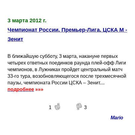
Таблицы
Ответы на вопросы
Бесплатные
►
Еврокубки
Отзывы
Платные
Чемпионатов
►
3 марта 2012 г.
Чемпионат России. Премьер-Лига. ЦСКА М -
Инструменты
Новости
Статистика
Серии
Лига Чемпионов
►
Зенит
Telegram Bot
Партнёрка
Лига Европы
Поиск команд
В ближайшую субботу, 3 марта, накануне первых
четырех ответных поединков раунда плей-офф Лиги
Вакансии
Лига Конференций
Расчёт системы
чемпионов, в Лужниках пройдет центральный матч
33-го тура, возобновляющегося после трехмесячной
паузы, чемпионата России ЦСКА – Зенит....
Реклама
Чемпионат Мира
На что ставят?
подробнее
»»»
RSS
Чемпионат Европы
Telegram Bot
1
3
Mario
Контакты
Кубок Мира (отбор)