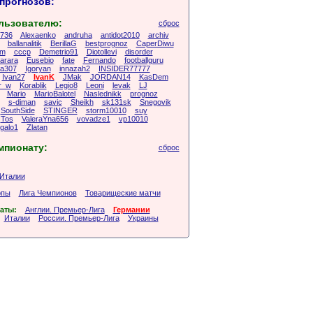
прогнозов:
льзователю:
сброс
6736
Alexaenko
andruha
antidot2010
archiv
ballanalitik
BerillaG
bestprognoz
CaperDiwu
um
cccp
Demetrio91
Diotollevi
disorder
arara
Eusebio
fate
Fernando
footballguru
ia307
Igoryan
innazah2
INSIDER77777
Ivan27
IvanK
JMak
JORDAN14
KasDem
r_w
Korablik
Legio8
Leoni
levak
LJ
Mario
MarioBalotel
Naslednikk
prognoz
s-diman
savic
Sheikh
sk131sk
Snegovik
SouthSide
STINGER
storm10010
suy
Tos
ValeraYna656
vovadze1
vp10010
igalo1
Zlatan
мпионату:
сброс
Италии
опы
Лига Чемпионов
Товарищеские матчи
аты:
Англии. Премьер-Лига
Германии
Италии
России. Премьер-Лига
Украины