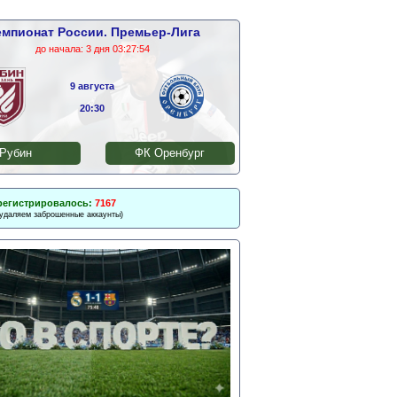
мпионат России. Премьер-Лига
до начала:
3 дня 03:27:54
9 августа
20:30
Рубин
ФК Оренбург
регистрировалось:
7167
 удаляем заброшенные аккаунты)