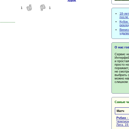
IvanK
1
1
•
18-лет
после 
•
Кубок 
--------------
рекор
•
Виниси
удали
О нас го
Сервис но
Интерфейс
и простая
просто но
поражает,
не смотри
выбрать о
можно най
слишком 
Самые чи
Матч
Рубин -
Чемпион
Лига. 19