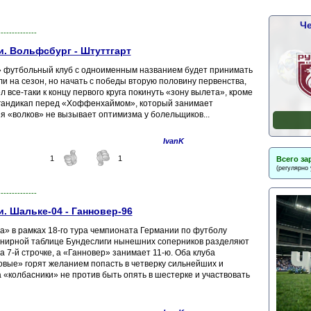
Че
--------------
. Вольфсбург - Штуттгарт
» футбольный клуб с одноименным названием будет принимать
и на сезон, но начать с победы вторую половину первенства,
 все-таки к концу первого круга покинуть «зону вылета», кроме
 гандикап перед «Хоффенхаймом», который занимает
я «волков» не вызывает оптимизма у болельщиков...
IvanK
1
1
Всего за
(регулярно
--------------
. Шальке-04 - Ганновер-96
а» в рамках 18-го тура чемпионата Германии по футболу
урнирной таблице Бундеслиги нынешних соперников разделяют
а 7-й строчке, а «Ганновер» занимает 11-ю. Оба клуба
товые» горят желанием попасть в четверку сильнейших и
а «колбасники» не против быть опять в шестерке и участвовать