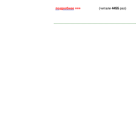
подробнее
»»»
(читали
4455
раз)
-------------------------------------------------------------------