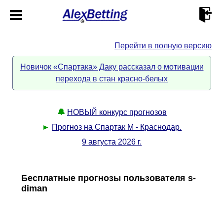
Перейти в полную версию
Главная
Новичок «Спартака» Даку рассказал о мотивации
перехода в стан красно-белых
Кабинет
Контакты
🔔
НОВЫЙ конкурс прогнозов
►
Прогноз на Спартак М - Краснодар.
Новости спорта
9 августа 2026 г.
Всё о сайте
►
Бесплатные прогнозы пользователя s-
diman
Прогнозы
Описание
►