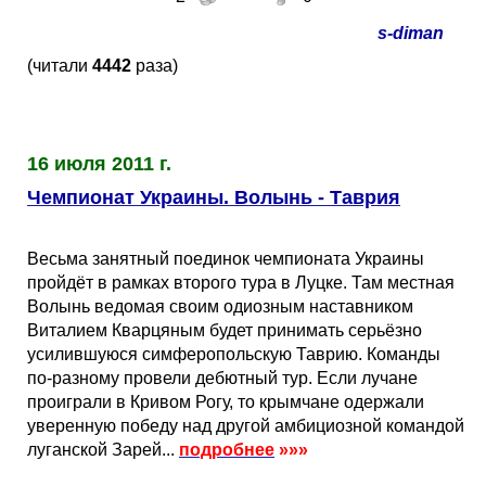
Кубок Европы (отбор)
s-diman
(читали
4442
раза)
Лига Наций
16 июля 2011 г.
Чемпионат Украины. Волынь - Таврия
Весьма занятный поединок чемпионата Украины
пройдёт в рамках второго тура в Луцке. Там местная
Волынь ведомая своим одиозным наставником
Виталием Кварцяным будет принимать серьёзно
усилившуюся симферопольскую Таврию. Команды
по-разному провели дебютный тур. Если лучане
проиграли в Кривом Рогу, то крымчане одержали
уверенную победу над другой амбициозной командой
луганской Зарей...
подробнее
»»»