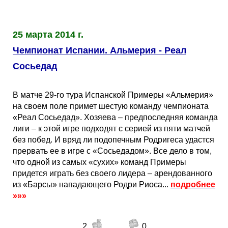
Таблицы
Ответы на вопросы
Бесплатные
►
Еврокубки
Отзывы
Платные
Чемпионатов
►
25 марта 2014 г.
Чемпионат Испании. Альмерия - Реал
Инструменты
Новости
Статистика
Серии
Лига Чемпионов
►
Сосьедад
Telegram Bot
Партнёрка
Лига Европы
Поиск команд
В матче 29-го тура Испанской Примеры «Альмерия»
на своем поле примет шестую команду чемпионата
Вакансии
Лига Конференций
Расчёт системы
«Реал Сосьедад». Хозяева – предпоследняя команда
лиги – к этой игре подходят с серией из пяти матчей
без побед. И вряд ли подопечным Родригеса удастся
Реклама
Чемпионат Мира
На что ставят?
прервать ее в игре с «Сосьедадом». Все дело в том,
что одной из самых «сухих» команд Примеры
придется играть без своего лидера – арендованного
RSS
Чемпионат Европы
Telegram Bot
из «Барсы» нападающего Родри Риоса...
подробнее
»»»
Контакты
Кубок Мира (отбор)
2
0