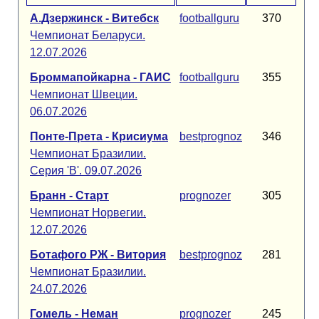
А.Дзержинск - Витебск
footballguru
370
Чемпионат Беларуси.
12.07.2026
Броммапойкарна - ГАИС
footballguru
355
Чемпионат Швеции.
06.07.2026
Понте-Прета - Крисиума
bestprognoz
346
Чемпионат Бразилии.
Серия 'B'. 09.07.2026
Бранн - Старт
prognozer
305
Чемпионат Норвегии.
12.07.2026
Ботафого РЖ - Витория
bestprognoz
281
Чемпионат Бразилии.
24.07.2026
Гомель - Неман
prognozer
245