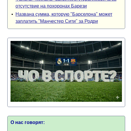
отсутствие на похоронах Барези
•
Названа сумма, которую "Барселона" может
заплатить "Манчестер Сити" за Родри
О нас говорят: