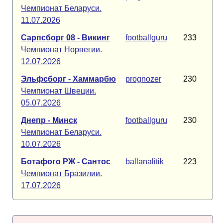
Чемпионат Беларуси.
11.07.2026
Сарпсборг 08 - Викинг
footballguru
233
Чемпионат Норвегии.
12.07.2026
Эльфсборг - Хаммарбю
prognozer
230
Чемпионат Швеции.
05.07.2026
Днепр - Минск
footballguru
230
Чемпионат Беларуси.
10.07.2026
Ботафого РЖ - Сантос
ballanalitik
223
Чемпионат Бразилии.
17.07.2026