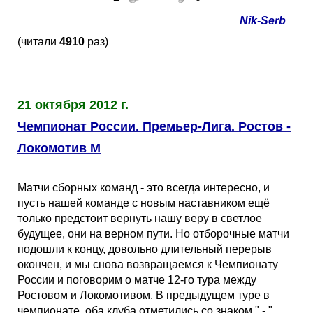
Кубок Европы (отбор)
Nik-Serb
(читали
4910
раз)
Лига Наций
21 октября 2012 г.
Чемпионат России. Премьер-Лига. Ростов -
Локомотив М
Матчи сборных команд - это всегда интересно, и
пусть нашей команде с новым наставником ещё
только предстоит вернуть нашу веру в светлое
будущее, они на верном пути. Но отборочные матчи
подошли к концу, довольно длительный перерыв
окончен, и мы снова возвращаемся к Чемпионату
России и поговорим о матче 12-го тура между
Ростовом и Локомотивом. В предыдущем туре в
чемпионате, оба клуба отметились со знаком " - ",