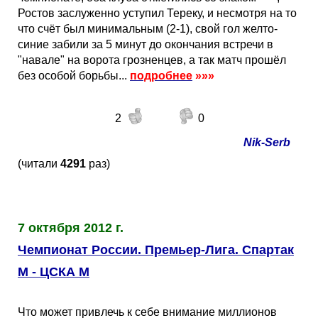
Ростов заслуженно уступил Тереку, и несмотря на то
что счёт был минимальным (2-1), свой гол желто-
синие забили за 5 минут до окончания встречи в
"навале" на ворота грозненцев, а так матч прошёл
без особой борьбы...
подробнее
»»»
2
0
Nik-Serb
(читали
4291
раз)
7 октября 2012 г.
Чемпионат России. Премьер-Лига. Спартак
М - ЦСКА М
Что может привлечь к себе внимание миллионов