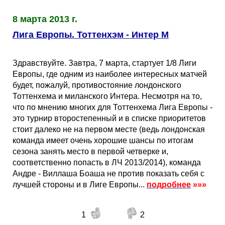
Таблицы
Ответы на вопросы
Бесплатные
►
8 марта 2013 г.
Еврокубки
Отзывы
Платные
Чемпионатов
►
Лига Европы. Тоттенхэм - Интер М
Инструменты
Новости
Статистика
Серии
Лига Чемпионов
►
Здравствуйте. Завтра, 7 марта, стартует 1/8 Лиги
Европы, где одним из наиболее интересных матчей
будет, пожалуй, противостояние лондонского
Telegram Bot
Партнёрка
Лига Европы
Поиск команд
Тоттенхема и миланского Интера. Несмотря на то,
что по мнению многих для Тоттенхема Лига Европы -
Вакансии
Лига Конференций
Расчёт системы
это турнир второстепенный и в списке приоритетов
стоит далеко не на первом месте (ведь лондонская
команда имеет очень хорошие шансы по итогам
Реклама
Чемпионат Мира
На что ставят?
сезона занять место в первой четверке и,
соответственно попасть в ЛЧ 2013/2014), команда
RSS
Чемпионат Европы
Telegram Bot
Андре - Виллаша Боаша не против показать себя с
лучшей стороны и в Лиге Европы...
подробнее
»»»
Контакты
Кубок Мира (отбор)
1
2