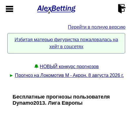
Перейти в полную версию
Главная
Избитая матерью фигуристка пожаловалась на
хейт в соцсетях
Кабинет
Контакты
🔔
НОВЫЙ конкурс прогнозов
►
Прогноз на Локомотив М - Акрон. 8 августа 2026 г.
Новости спорта
Бесплатные прогнозы пользователя
Всё о сайте
►
Dynamo2013. Лига Европы
Прогнозы
Описание
►