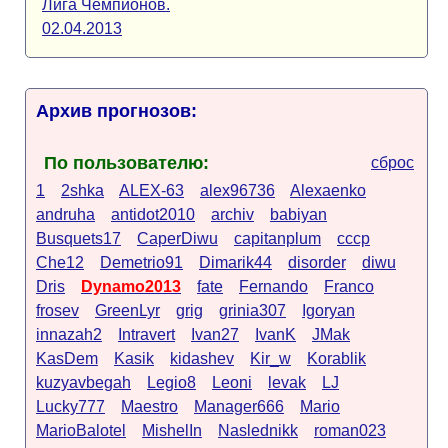
Лига Чемпионов.
02.04.2013
Архив прогнозов:
По пользователю:
сброс
1
2shka
ALEX-63
alex96736
Alexaenko
andruha
antidot2010
archiv
babiyan
Busquets17
CaperDiwu
capitanplum
cccp
Che12
Demetrio91
Dimarik44
disorder
diwu
Dris
Dynamo2013
fate
Fernando
Franco
frosev
GreenLyr
grig
grinia307
Igoryan
innazah2
Intravert
Ivan27
IvanK
JMak
KasDem
Kasik
kidashev
Kir_w
Korablik
kuzyavbegah
Legio8
Leoni
levak
LJ
Lucky777
Maestro
Manager666
Mario
MarioBalotel
MishelIn
Naslednikk
roman023