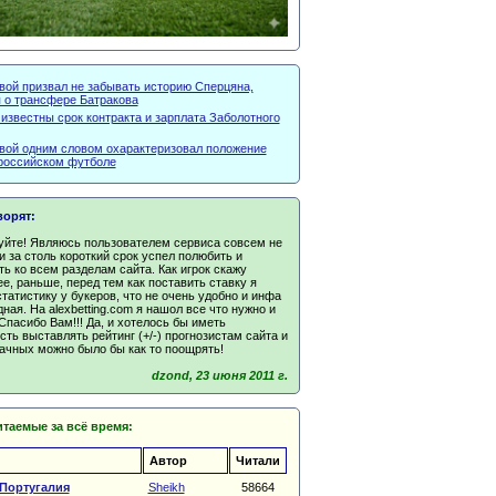
вой призвал не забывать историю Сперцяна,
я о трансфере Батракова
известны срок контракта и зарплата Заболотного
вой одним словом охарактеризовал положение
 российском футболе
ворят:
уйте! Являюсь пользователем сервиса совсем не
 и за столь короткий срок успел полюбить и
ь ко всем разделам сайта. Как игрок скажу
, раньше, перед тем как поставить ставку я
татистику у букеров, что не очень удобно и инфа
дная. На alexbetting.com я нашол все что нужно и
Спасибо Вам!!! Да, и хотелось бы иметь
ть выставлять рейтинг (+/-) прогнозистам сайта и
ачных можно было бы как то поощрять!
dzond, 23 июня 2011 г.
таемые за всё время:
Автор
Читали
 Португалия
Sheikh
58664