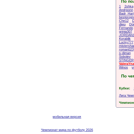
По по
1
2shka
Andrponn
Badr_Hari
bestprogn
Che12
D
diwu
Do
Fernando
grinia307
JORDAN
Korablik
Lucky777
mistersha
roman023
s-diman
Sobolev
STINGER
ValeraYn
Winos
y
По че
Кубки:
Лига Чем
Чемпион
мобильная версия
Чемпионат мира по футболу 2026