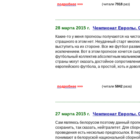
подробнее
»»»
(читали
7918
раз)
-------------------------------------------------------------------
28 марта 2015 г.
Чемпионат Европы. О
Какие-то у меня прогнозы получаются на чисто
страшного в этом нет. Неудачный старт многи
выступить на их стороне. Все же футбол развив
исключением. Вот в этом прогнозе хочется сыг
футбольный коллектив абсолютным мальчиком
страны могут оказать достойное сопротивление
европейского футбола, а простой, хоть и довол
подробнее
»»»
(читали
5842
раза)
-------------------------------------------------------------------
27 марта 2015 г.
Чемпионат Европы. 
Сам являюсь белорусом поэтому данный прогн
сохранить, так сказать, нейтралитет. Для сбо
проведения есть несколько предпосылок. В пер
понимают в белоруской национальной сборной, 