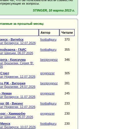
нтрересующие их вопросы.
STINGER, 10 марта 2013 г.
итаемые за прошлый месяц:
Автор
Читали
инск - Витебск
footballguru
370
ат Беларуси. 12.07.2026
пойкарна - ГАИС
footballguru
355
ат Швеции. 06.07.2026
рета - Крисиума
bestprognoz
346
т Бразилии. Серия 'B'.
26
 Старт
prognozer
305
ат Норвегии. 12.07.2026
о РЖ - Витория
bestprognoz
281
ат Бразилии. 24.07.2026
- Неман
prognozer
245
ат Беларуси. 11.07.2026
рг 08 - Викинг
footballguru
233
ат Норвегии. 12.07.2026
орг - Хаммарбю
prognozer
230
ат Швеции. 05.07.2026
 Минск
footballguru
230
ат Беларуси. 10.07.2026