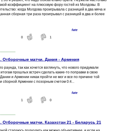
 1.66 и решил, что надо обязательно брать. Неужели настолько
акой коэффициент на плюсовую фору гостей из Молдовы. В
тельство: когда Молдова проигрывала с разницей в два мяча и
данная сборная три раза проигрывал с разницей в два и более
fate
0
1
--------------
 Отборочные матчи. Дания - Армения
о раунда, так как хочется взглянуть, что нового придумали
итогам прошлых встреч сделать какие-то поправки в свою
 Дании и Армении никак пройти не мог и все по причине той
ли сборной Армении с позорным счетом 0:4...
fate
1
0
--------------
 Отборочные матчи. Казахстан 21 - Беларусь 21
орной стараюсь подходить как можно объективнее, и если на