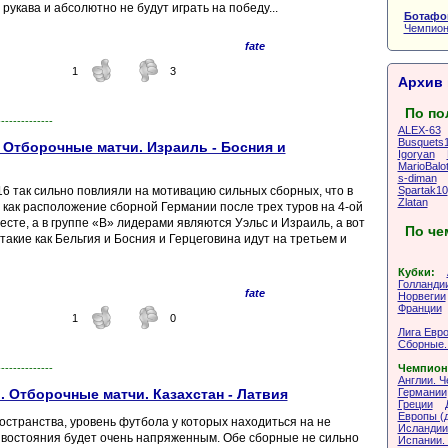
рукава и абсолютно не будут играть на победу...
Ботафог
Чемпион
fate
1
3
Архив 
По по
--------------
ALEX-63
Busquets
 Отборочные матчи. Израиль - Босния и
Igoryan
MarioBalot
s-diman
Spartak10
 так сильно повлияли на мотивацию сильных сборных, что в
Zlatan
 как расположение сборной Германии после трех туров на 4-ой
сте, а в группе «B» лидерами являются Уэльс и Израиль, а вот
По че
акие как Бельгия и Босния и Герцеговина идут на третьем и
Кубки:
Голланди
fate
Норвегии
Франции
1
0
Лига Евр
Сборные.
Чемпион
--------------
Англии. 
Германии
 Отборочные матчи. Казахстан - Латвия
Греции
Европы (д
остранства, уровень футбола у которых находиться на не
Исландии.
тивостояния будет очень напряженным. Обе сборные не сильно
Испании. 