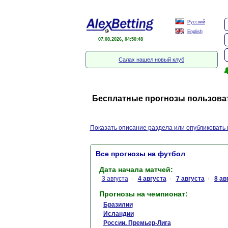
Русский
English
07.08.2026, 04:50:48
Салах нашел новый клуб

Бесплатные прогнозы пользоват
Показать описание раздела или опубликовать 
Все прогнозы на футбол
Дата начала матчей:
3 августа
4 августа
7 августа
8 ав
·
·
·
Прогнозы на чемпионат:
Бразилии
Исландии
России. Премьер-Лига