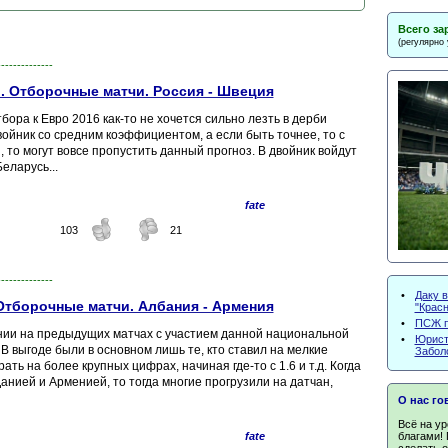
Всего за
(регулярно
--------------
. Отборочные матчи. Россия - Швеция
ора к Евро 2016 как-то не хочется сильно лезть в дерби
войник со средним коэффициентом, а если быть точнее, то с
, то могут вовсе пропустить данный прогноз. В двойник войдут
еларусь...
fate
103
21
--------------
•
Даку 
Отборочные матчи. Албания - Армения
"Крас
•
ПСЖ п
ении на предыдущих матчах с участием данной национальной
•
Юрист
 В выгоде были в основном лишь те, кто ставил на мелкие
Заболо
ь на более крупных цифрах, начиная где-то с 1.6 и т.д. Когда
нией и Арменией, то тогда многие прогрузили на датчан,
О нас го
Всё на ур
благами! 
fate
сделать о