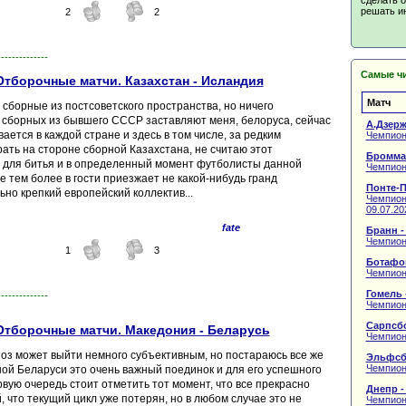
решать и
2
2
--------------
Самые ч
тборочные матчи. Казахстан - Исландия
Матч
 сборные из постсоветского пространства, но ничего
х сборных из бывшего СССР заставляют меня, белоруса, сейчас
А.Дзерж
ается в каждой стране и здесь в том числе, за редким
Чемпион
рать на стороне сборной Казахстана, не считаю этот
Бромма
 для битья и в определенный момент футболисты данной
Чемпион
 тем более в гости приезжает не какой-нибудь гранд
Понте-П
ьно крепкий европейский коллектив...
Чемпиона
09.07.20
fate
Бранн -
Чемпион
1
3
Ботафог
Чемпион
Гомель 
--------------
Чемпион
Сарпсбо
Отборочные матчи. Македония - Беларусь
Чемпион
оз может выйти немного субъективным, но постараюсь все же
Эльфсб
Чемпион
рной Беларуси это очень важный поединок и для его успешного
вую очередь стоит отметить тот момент, что все прекрасно
Днепр -
что текущий цикл уже потерян, но в любом случае это не
Чемпион