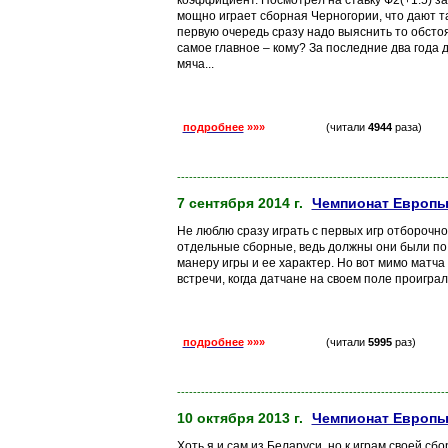
коэффициент. Посмотрел на ставку Ф2(+1.5) за
мощно играет сборная Черногории, что дают т
первую очередь сразу надо выяснить то обстоя
самое главное – кому? За последние два года 
мяча...
подробнее
»»»
(читали
4944
раза)
-------------------------------------------------------------------
7 сентября 2014 г.
Чемпионат Европы.
Не люблю сразу играть с первых игр отборочног
отдельные сборные, ведь должны они были по 
манеру игры и ее характер. Но вот мимо матча
встречи, когда датчане на своем поле проигра
подробнее
»»»
(читали
5995
раз)
-------------------------------------------------------------------
10 октября 2013 г.
Чемпионат Европы.
Хоть я и сам из Беларуси, но к играм своей сб