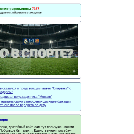
регистрировалось:
7167
 удаляем заброшенные аккаунты)
высказался о предстоящем матче "Спартака" с
нодаром"
одписал полузащитника "Монако"
 назвала сроки завершения дисквалификации
тного после вердикта по делу
ворят:
овне, достойный сайт, сам тут пользуюсь всеми
Побольше бы таких.... Единственная просьба--
нлайн чат, что бы пользователи могли совместно