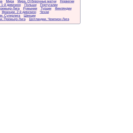
на
Мира
Мира. Отборочные матчи
Норвегии
 1-й дивизион
Польши
Португалии
Премьер-Лига
Румынии
Турции
Финляндии
Франции. 2-й дивизион
Чехии
и. Суперлига
Швеции
и. Премьер-Лига
Шотландии. Чемпион-Лига