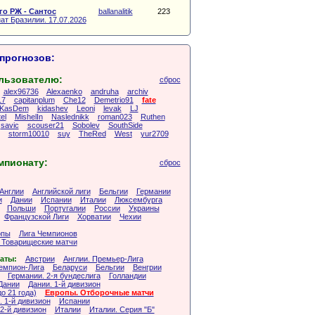
о РЖ - Сантос
ballanalitik
223
ат Бразилии. 17.07.2026
прогнозов:
льзователю:
сброс
alex96736
Alexaenko
andruha
archiv
17
capitanplum
Che12
Demetrio91
fate
KasDem
kidashev
Leoni
levak
LJ
el
MishelIn
Naslednikk
roman023
Ruthen
savic
scouser21
Sobolev
SouthSide
storm10010
suy
TheRed
West
yur2709
мпионату:
сброс
Англии
Английской лиги
Бельгии
Германии
и
Дании
Испании
Италии
Люксембурга
Польши
Португалии
России
Украины
Французской Лиги
Хорватии
Чехии
опы
Лига Чемпионов
 Товарищеские матчи
аты:
Австрии
Англии. Премьер-Лига
Чемпион-Лига
Беларуси
Бельгии
Венгрии
Германии. 2-я бундеслига
Голландии
Дании
Дании. 1-й дивизион
о 21 года)
Европы. Отборочные матчи
 1-й дивизион
Испании
2-й дивизион
Италии
Италии. Серия "Б"