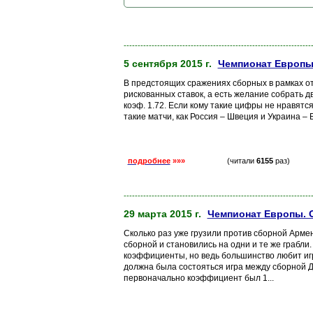
-------------------------------------------------------------------
5 сентября 2015 г.
Чемпионат Европы
В предстоящих сражениях сборных в рамках отб
рискованных ставок, а есть желание собрать д
коэф. 1.72. Если кому такие цифры не нравятся
такие матчи, как Россия – Швеция и Украина – Б
подробнее
»»»
(читали
6155
раз)
-------------------------------------------------------------------
29 марта 2015 г.
Чемпионат Европы. 
Сколько раз уже грузили против сборной Арм
сборной и становились на одни и те же грабли.
коэффициенты, но ведь большинство любит играт
должна была состояться игра между сборной Да
первоначально коэффициент был 1...