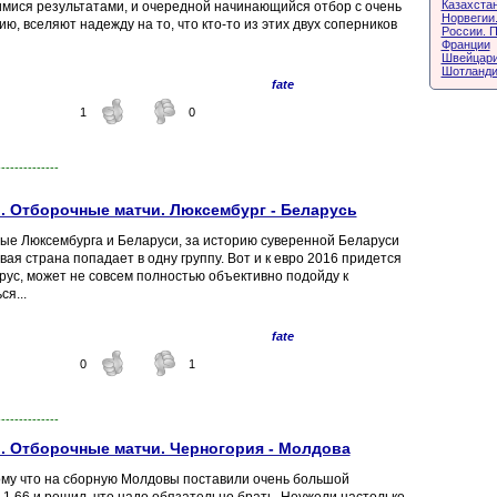
Казахста
мися результатами, и очередной начинающийся отбор с очень
Норвегии.
, вселяют надежду на то, что кто-то из этих двух соперников
России. 
Франции
Швейцари
Шотланди
fate
1
0
--------------
. Отборочные матчи. Люксембург - Беларусь
ные Люксембурга и Беларуси, за историю суверенной Беларуси
вая страна попадает в одну группу. Вот и к евро 2016 придется
орус, может не совсем полностью объективно подойду к
я...
fate
0
1
--------------
. Отборочные матчи. Черногория - Молдова
ому что на сборную Молдовы поставили очень большой