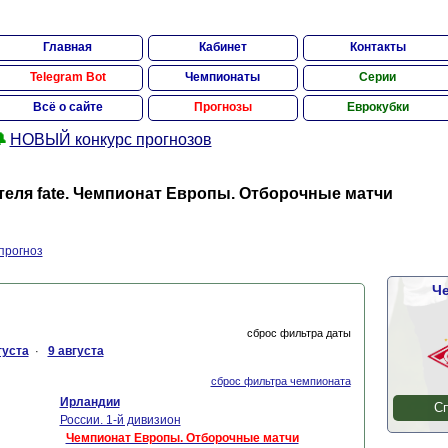
Главная
Кабинет
Контакты
Telegram Bot
Чемпионаты
Серии
Всё о сайте
Прогнозы
Еврокубки

НОВЫЙ конкурс прогнозов
еля fate. Чемпионат Европы. Отборочные матчи
прогноз
Че
сброс фильтра даты
густа
9 августа
·
сброс фильтра чемпионата
Ирландии
Сп
России. 1-й дивизион
Чемпионат Европы. Отборочные матчи