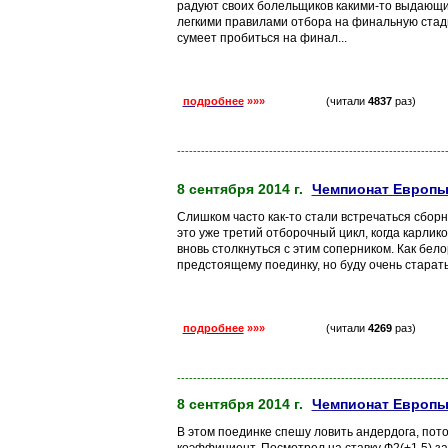
радуют своих болельщиков какими-то выдающи
легкими правилами отбора на финальную стадию
сумеет пробиться на финал...
подробнее
»»»
(читали
4837
раз)
-------------------------------------------------------------------
8 сентября 2014 г.
Чемпионат Европы
Слишком часто как-то стали встречаться сбор
это уже третий отборочный цикл, когда карлико
вновь столкнуться с этим соперником. Как бел
предстоящему поединку, но буду очень старатьс
подробнее
»»»
(читали
4269
раз)
-------------------------------------------------------------------
8 сентября 2014 г.
Чемпионат Европы
В этом поединке спешу ловить андердога, пот