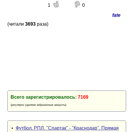
1
0
fate
(читали
3693
раза)
Всего зарегистрировалось:
7169
(регулярно удаляем заброшенные аккаунты)
•
Футбол. РПЛ. "Спартак" - "Краснодар". Прямая