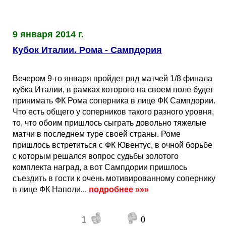
Таблицы
Ответы на вопросы
Бесплатные
►
Еврокубки
Отзывы
Платные
Чемпионатов
►
9 января 2014 г.
Кубок Италии. Рома - Сампдория
Инструменты
Новости
Статистика
Серии
Лига Чемпионов
►
Вечером 9-го января пройдет ряд матчей 1/8 финала
Telegram Bot
Партнёрка
Лига Европы
Поиск команд
кубка Италии, в рамках которого на своем поле будет
принимать ФК Рома соперника в лице ФК Сампдории.
Что есть общего у соперников такого разного уровня,
Вакансии
Лига Конференций
Расчёт системы
то, что обоим пришлось сыграть довольно тяжелые
матчи в последнем туре своей страны. Роме
Реклама
Чемпионат Мира
На что ставят?
пришлось встретиться с ФК Ювентус, в очной борьбе
с которым решался вопрос судьбы золотого
комплекта наград, а вот Сампдории пришлось
RSS
Чемпионат Европы
Telegram Bot
съездить в гости к очень мотивированному сопернику
в лице ФК Наполи...
подробнее
»»»
Контакты
Кубок Мира (отбор)
1
0