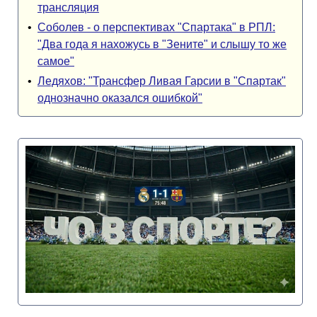
трансляция
•
Соболев - о перспективах "Спартака" в РПЛ:
"Два года я нахожусь в "Зените" и слышу то же
самое"
•
Ледяхов: "Трансфер Ливая Гарсии в "Спартак"
однозначно оказался ошибкой"