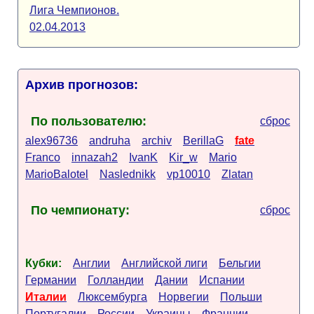
Лига Чемпионов.
02.04.2013
Архив прогнозов:
По пользователю:
сброс
alex96736
andruha
archiv
BerillaG
fate
Franco
innazah2
IvanK
Kir_w
Mario
MarioBalotel
Naslednikk
vp10010
Zlatan
По чемпионату:
сброс
Кубки:
Англии
Английской лиги
Бельгии
Германии
Голландии
Дании
Испании
Италии
Люксембурга
Норвегии
Польши
Португалии
России
Украины
Франции