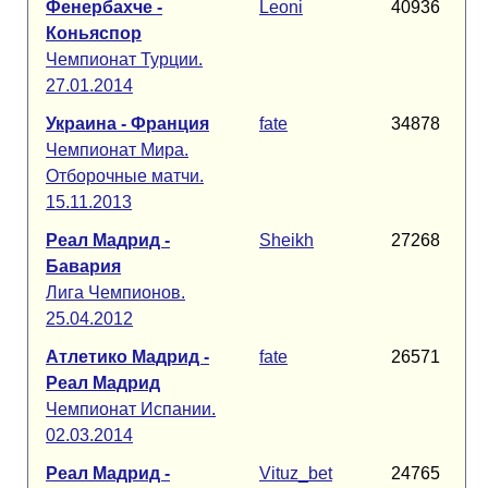
Фенербахче -
Leoni
40936
Коньяспор
Чемпионат Турции.
27.01.2014
Украина - Франция
fate
34878
Чемпионат Мира.
Отборочные матчи.
15.11.2013
Реал Мадрид -
Sheikh
27268
Бавария
Лига Чемпионов.
25.04.2012
Атлетико Мадрид -
fate
26571
Реал Мадрид
Чемпионат Испании.
02.03.2014
Реал Мадрид -
Vituz_bet
24765