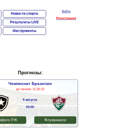
Войти
Новости спорта
Регистрация
Результаты LIVE
Инструменты
Прогнозы:
Чемпионат Бразилии
до начала:
11:25:15
9 августа
03:00
афого РЖ
Флуминенсе