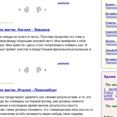
andruha
Бранн -
Чемпион
0
1
Ботафог
Чемпион
Гомель 
--------------
Чемпион
е матчи. Англия - Эквадор
Сарпсбо
Чемпион
е никуда не хочется лезть. Поэтому продолжу эту тему и
яков между сборными низовой матч. Мое внимание к себе
Днепр -
Чемпион
ра. Мне кажется, здесь стоит попробовать поймать низ. И
ные примут участие в предстоящем финальном розыгрыше в
Эльфсб
Чемпион
Ботафог
Чемпион
andruha
1
0
Архив 
--------------
По по
1
alex9
е матчи. Италия - Люксембург
Franco
Legio8
L
х продолжают удивлять нас своими результатами, и те, кто
Sobolev
оде бы очевидны на первый взгляд, уже должны немного
стенько в последнее время многие результаты просто
По че
ь мы также должны понимать, что товарищеская игра она на то
ренерскому штабу проверить какую-нибудь свою задумку,
Кубки: