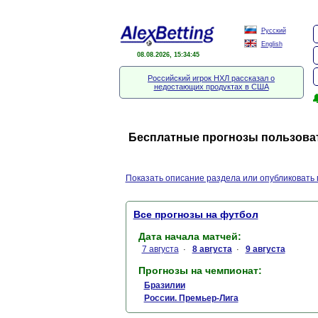
Русский
English
08.08.2026, 15:34:45
Российский игрок НХЛ рассказал о
недостающих продуктах в США

Бесплатные прогнозы пользоват
Показать описание раздела или опубликовать 
Все прогнозы на футбол
Дата начала матчей:
7 августа
8 августа
9 августа
·
·
Прогнозы на чемпионат:
Бразилии
России. Премьер-Лига