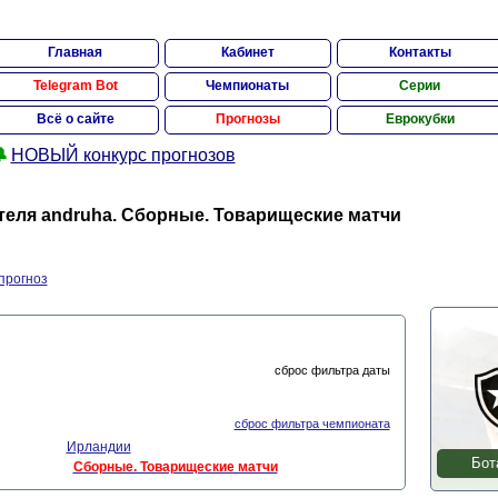
Главная
Кабинет
Контакты
Telegram Bot
Чемпионаты
Серии
Всё о сайте
Прогнозы
Еврокубки

НОВЫЙ конкурс прогнозов
еля andruha. Сборные. Товарищеские матчи
прогноз
сброс фильтра даты
сброс фильтра чемпионата
Ирландии
Бот
Сборные. Товарищеские матчи