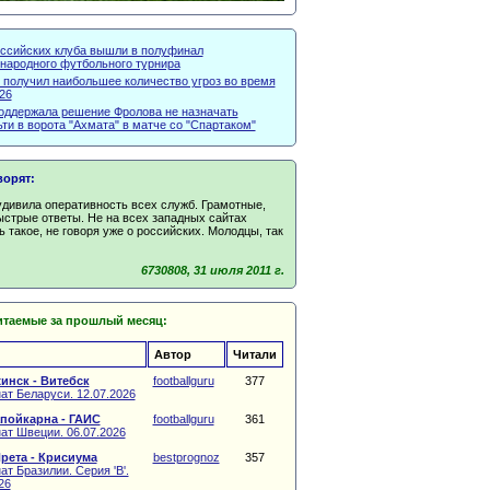
оссийских клуба вышли в полуфинал
народного футбольного турнира
 получил наибольшее количество угроз во время
26
оддержала решение Фролова не назначать
ти в ворота "Ахмата" в матче со "Спартаком"
ворят:
удивила оперативность всех служб. Грамотные,
ыстрые ответы. Не на всех западных сайтах
 такое, не говоря уже о российских. Молодцы, так
6730808, 31 июля 2011 г.
итаемые за прошлый месяц:
Автор
Читали
инск - Витебск
footballguru
377
ат Беларуси. 12.07.2026
пойкарна - ГАИС
footballguru
361
ат Швеции. 06.07.2026
рета - Крисиума
bestprognoz
357
т Бразилии. Серия 'B'.
26