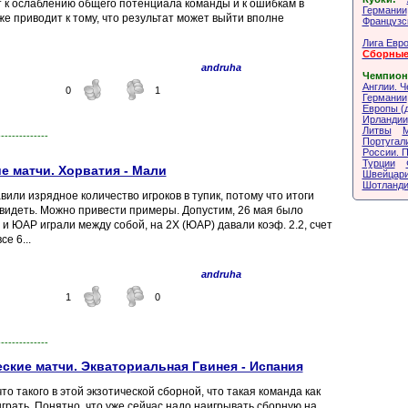
т к ослаблению общего потенциала команды и к ошибкам в
Германии
же приводит к тому, что результат может выйти вполне
Французс
Лига Евр
Сборные
andruha
Чемпион
Англии. 
0
1
Германии
Европы (д
Ирландии
Литвы
--------------
Португал
России. 
Турции
 матчи. Хорватия - Мали
Швейцари
Шотланди
или изрядное количество игроков в тупик, потому что итоги
увидеть. Можно привести примеры. Допустим, 26 мая было
и ЮАР играли между собой, на 2Х (ЮАР) давали коэф. 2.2, счет
е 6...
andruha
1
0
--------------
кие матчи. Экваториальная Гвинея - Испания
то такого в этой экзотической сборной, что такая команда как
грать. Понятно, что уже сейчас надо наигрывать сборную на