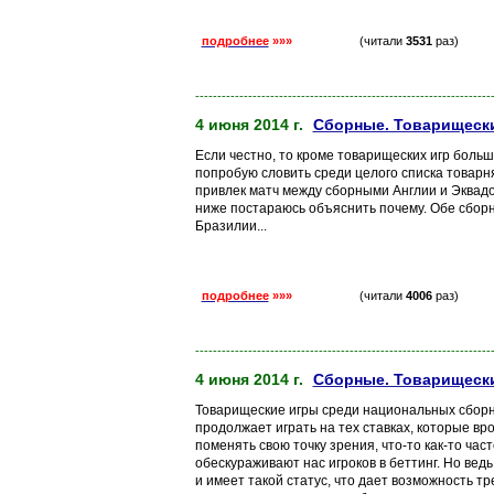
подробнее
»»»
(читали
3531
раз)
-------------------------------------------------------------------
4 июня 2014 г.
Сборные. Товарищески
Если честно, то кроме товарищеских игр больш
попробую словить среди целого списка товарн
привлек матч между сборными Англии и Эквадо
ниже постараюсь объяснить почему. Обе сбор
Бразилии...
подробнее
»»»
(читали
4006
раз)
-------------------------------------------------------------------
4 июня 2014 г.
Сборные. Товарищески
Товарищеские игры среди национальных сборны
продолжает играть на тех ставках, которые вр
поменять свою точку зрения, что-то как-то ча
обескураживают нас игроков в беттинг. Но вед
и имеет такой статус, что дает возможность т