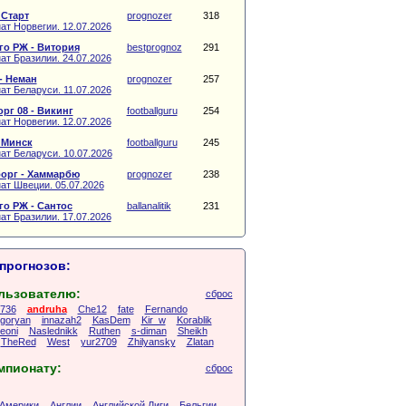
 Старт
prognozer
318
ат Норвегии. 12.07.2026
о РЖ - Витория
bestprognoz
291
ат Бразилии. 24.07.2026
- Неман
prognozer
257
ат Беларуси. 11.07.2026
рг 08 - Викинг
footballguru
254
ат Норвегии. 12.07.2026
 Минск
footballguru
245
ат Беларуси. 10.07.2026
орг - Хаммарбю
prognozer
238
ат Швеции. 05.07.2026
о РЖ - Сантос
ballanalitik
231
ат Бразилии. 17.07.2026
прогнозов:
льзователю:
сброс
6736
andruha
Che12
fate
Fernando
Igoryan
innazah2
KasDem
Kir_w
Korablik
eoni
Naslednikk
Ruthen
s-diman
Sheikh
TheRed
West
yur2709
Zhilyansky
Zlatan
мпионату:
сброс
Америки
Англии
Английской Лиги
Бельгии