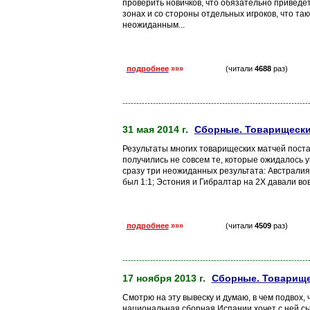
проверить новичков, что обязательно приведе
зонах и со стороны отдельных игроков, что так
неожиданным...
подробнее
»»»
(читали
4688
раз)
-------------------------------------------------------------------
31 мая 2014 г.
Сборные. Товарищеские
Результаты многих товарищеских матчей постав
получились не совсем те, которые ожидалось 
сразу три неожиданных результата: Австралия 
был 1:1; Эстония и Гибралтар на 2Х давали вовс
подробнее
»»»
(читали
4509
раз)
-------------------------------------------------------------------
17 ноября 2013 г.
Сборные. Товарищес
Смотрю на эту вывеску и думаю, в чем подвох, ч
национальная сборная Испании хочет с ней сы