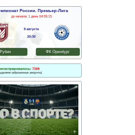
мпионат России. Премьер-Лига
до начала:
1 день 04:55:15
9 августа
20:30
Рубин
ФК Оренбург
регистрировалось:
7169
 удаляем заброшенные аккаунты)