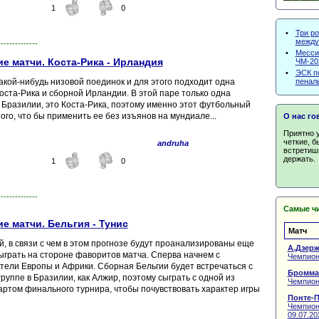
1
0
•
Три р
между
--------------
•
Месси
е матчи. Коста-Рика - Ирландия
ЧМ-20
•
ЭСК п
пеналь
акой-нибудь низовой поединок и для этого подходит одна
оста-Рика и сборной Ирландии. В этой паре только одна
 Бразилии, это Коста-Рика, поэтому именно этот футбольный
ого, что бы применить ее без изъянов на мундиале...
О нас го
Приятно 
четкие, б
andruha
встретишь
держать.
1
0
--------------
Самые ч
 матчи. Бельгия - Тунис
Матч
, в связи с чем в этом прогнозе будут проанализированы еще
А.Дзерж
сыграть на стороне фаворитов матча. Сперва начнем с
Чемпион
ители Европы и Африки. Сборная Бельгии будет встречаться с
Бромма
группе в Бразилии, как Алжир, поэтому сыграть с одной из
Чемпион
артом финального турнира, чтобы почувствовать характер игры
Понте-П
Чемпиона
09.07.20