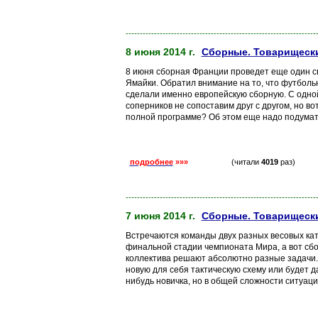
-------------------------------------------------------------------
8 июня 2014 г.
Сборные. Товарищески
8 июня сборная Франции проведет еще один св
Ямайки. Обратил внимание на то, что футбол
сделали именно европейскую сборную. С одной
соперников не сопоставим друг с другом, но в
полной программе? Об этом еще надо подумать
подробнее
»»»
(читали
4019
раз)
-------------------------------------------------------------------
7 июня 2014 г.
Сборные. Товарищески
Встречаются команды двух разных весовых ка
финальной стадии чемпионата Мира, а вот сбо
коллектива решают абсолютно разные задачи.
новую для себя тактическую схему или будет д
нибудь новичка, но в общей сложности ситуаци