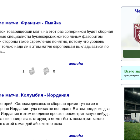
Че
--------------
е матчи. Франция - Ямайка
ой товарищеский матч, на этот раз соперником будет сборная
ьные специалисты букмекерских контор явным фаворитом
 стороны такое стремление понятно, потому что уровень
от только надо ли в этом матче европейцам выкладываться по
...
andruha
Всего за
1
0
(регулярно
--------------
е матчи. Колумбия - Иордания
тегорий. Южноамериканская сборная примет участие в
рная Иордании туда никак не попадает. В этом поединке два
 Иордания в этом поединке просто просмотрит какую-нибудь
альше наигрывать старую, а может быть посмотрит какого-
я с этой командой абсолютно ясна...
andruha