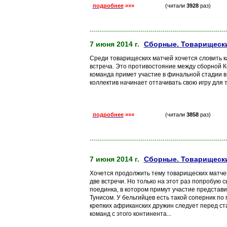
подробнее
»»»
(читали
3928
раз)
-------------------------------------------------------------------
7 июня 2014 г.
Сборные. Товарищески
Среди товарищеских матчей хочется словить к
встреча. Это противостояние между сборной К
команда примет участие в финальной стадии в
коллектив начинает оттачивать свою игру для т
подробнее
»»»
(читали
3858
раз)
-------------------------------------------------------------------
7 июня 2014 г.
Сборные. Товарищеские
Хочется продолжить тему товарищеских матчей
две встречи. Но только на этот раз попробую 
поединка, в котором примут участие представ
Тунисом. У бельгийцев есть такой соперник по 
крепких африканских дружин следует перед ст
команд с этого континента...