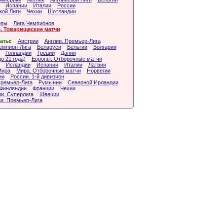
Испании
Италии
России
кой Лиги
Чехии
Шотландии
опы
Лига Чемпионов
. Товарищеские матчи
аты:
Австрии
Англии. Премьер-Лига
Чемпион-Лига
Беларуси
Бельгии
Болгарии
Голландии
Греции
Дании
о 21 года)
Европы. Отборочные матчи
Исландии
Испании
Италии
Латвии
Мира
Мира. Отборочные матчи
Норвегии
ии
России. 1-й дивизион
Премьер-Лига
Румынии
Северной Ирландии
Финляндии
Франции
Чехии
и. Суперлига
Швеции
и. Премьер-Лига