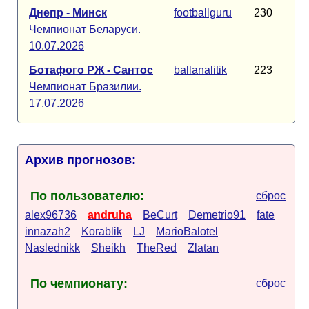
Днепр - Минск
footballguru
230
Чемпионат Беларуси.
10.07.2026
Ботафого РЖ - Сантос
ballanalitik
223
Чемпионат Бразилии.
17.07.2026
Архив прогнозов:
По пользователю:
сброс
alex96736
andruha
BeCurt
Demetrio91
fate
innazah2
Korablik
LJ
MarioBalotel
Naslednikk
Sheikh
TheRed
Zlatan
По чемпионату:
сброс