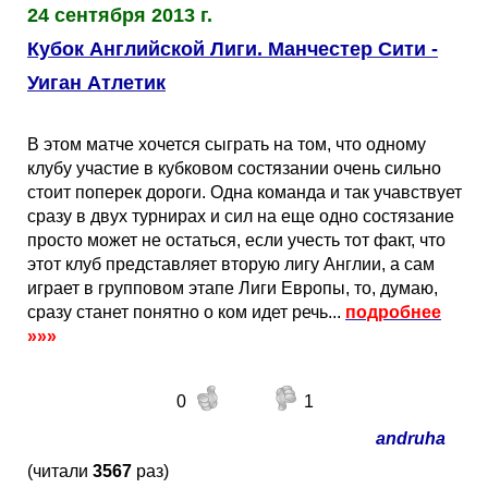
Таблицы
Ответы на вопросы
Бесплатные
►
24 сентября 2013 г.
Кубок Английской Лиги. Манчестер Сити -
Еврокубки
Отзывы
Платные
Чемпионатов
►
Уиган Атлетик
Инструменты
Новости
Статистика
Серии
Лига Чемпионов
►
В этом матче хочется сыграть на том, что одному
клубу участие в кубковом состязании очень сильно
Telegram Bot
Партнёрка
Лига Европы
Поиск команд
стоит поперек дороги. Одна команда и так учавствует
сразу в двух турнирах и сил на еще одно состязание
просто может не остаться, если учесть тот факт, что
Вакансии
Лига Конференций
Расчёт системы
этот клуб представляет вторую лигу Англии, а сам
играет в групповом этапе Лиги Европы, то, думаю,
сразу станет понятно о ком идет речь...
подробнее
Реклама
Чемпионат Мира
На что ставят?
»»»
RSS
Чемпионат Европы
Telegram Bot
0
1
Контакты
Кубок Мира (отбор)
andruha
(читали
3567
раз)