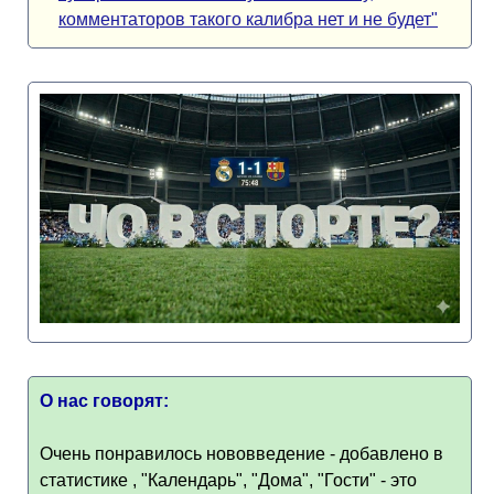
комментаторов такого калибра нет и не будет"
О нас говорят:
Очень понравилось нововведение - добавлено в
статистике , "Календарь", "Дома", "Гости" - это