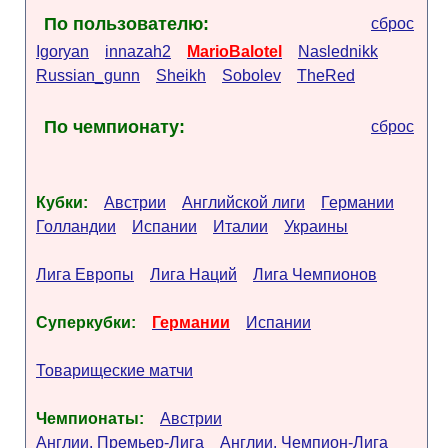
По пользователю:
сброс
Igoryan
innazah2
MarioBalotel
Naslednikk
Russian_gunn
Sheikh
Sobolev
TheRed
По чемпионату:
сброс
Кубки:
Австрии
Английской лиги
Германии
Голландии
Испании
Италии
Украины
Лига Европы
Лига Наций
Лига Чемпионов
Суперкубки:
Германии
Испании
Товарищеские матчи
Чемпионаты:
Австрии
Англии. Премьер-Лига
Англии. Чемпион-Лига