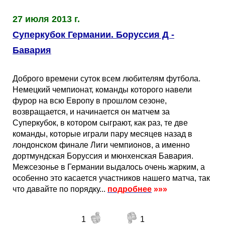
Таблицы
Ответы на вопросы
Бесплатные
►
27 июля 2013 г.
Еврокубки
Отзывы
Платные
Чемпионатов
►
Суперкубок Германии. Боруссия Д -
Бавария
Инструменты
Новости
Статистика
Серии
Лига Чемпионов
►
Доброго времени суток всем любителям футбола.
Telegram Bot
Партнёрка
Лига Европы
Поиск команд
Немецкий чемпионат, команды которого навели
фурор на всю Европу в прошлом сезоне,
возвращается, и начинается он матчем за
Вакансии
Лига Конференций
Расчёт системы
Суперкубок, в котором сыграют, как раз, те две
команды, которые играли пару месяцев назад в
Реклама
Чемпионат Мира
На что ставят?
лондонском финале Лиги чемпионов, а именно
дортмундская Боруссия и мюнхенская Бавария.
Межсезонье в Германии выдалось очень жарким, а
RSS
Чемпионат Европы
Telegram Bot
особенно это касается участников нашего матча, так
что давайте по порядку...
подробнее
»»»
Контакты
Кубок Мира (отбор)
1
1