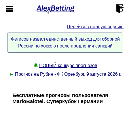
Перейти в полную версию
Главная
Фетисов назвал единственный выход для сборной
России по хоккею после продления санкций
Кабинет
Контакты
🔔
НОВЫЙ конкурс прогнозов
►
Прогноз на Рубин - ФК Оренбург. 9 августа 2026 г.
Новости спорта
Бесплатные прогнозы пользователя
Всё о сайте
►
MarioBalotel. Суперкубок Германии
Прогнозы
Описание
►