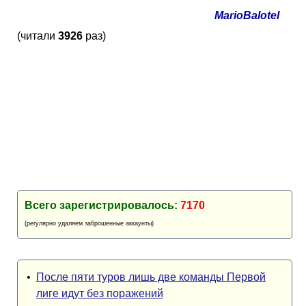
Кубок Европы (отбор)
MarioBalotel
(читали
3926
раз)
Лига Наций
Всего зарегистрировалось:
7170
(регулярно удаляем заброшенные аккаунты)
•
После пяти туров лишь две команды Первой
лиге идут без поражений