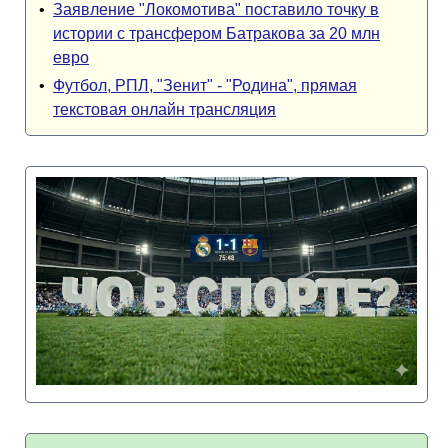
•
Заявление "Локомотива" поставило точку в
истории с трансфером Батракова за 20 млн
евро
•
Футбол, РПЛ, "Зенит" - "Родина", прямая
текстовая онлайн трансляция