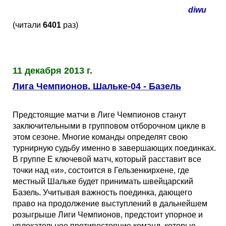
diwu
(читали
6401
раз)
11 декабря 2013 г.
Лига Чемпионов. Шальке-04 - Базель
Предстоящие матчи в Лиге Чемпионов станут
заключительными в групповом отборочном цикле в
этом сезоне. Многие команды определят свою
турнирную судьбу именно в завершающих поединках.
В группе Е ключевой матч, который расставит все
точки над «и», состоится в Гельзенкирхене, где
местный Шальке будет принимать швейцарский
Базель. Учитывая важность поединка, дающего
право на продолжение выступлений в дальнейшем
розыгрыше Лиги Чемпионов, предстоит упорное и
увлекательное противостояние команд, которые