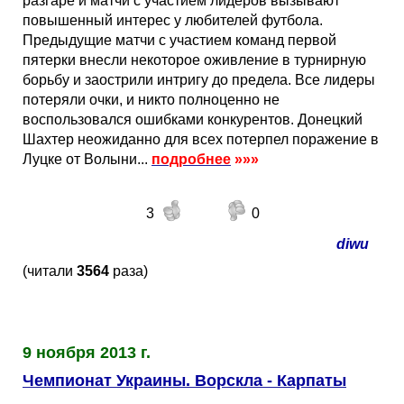
разгаре и матчи с участием лидеров вызывают
повышенный интерес у любителей футбола.
Предыдущие матчи с участием команд первой
пятерки внесли некоторое оживление в турнирную
борьбу и заострили интригу до предела. Все лидеры
потеряли очки, и никто полноценно не
воспользовался ошибками конкурентов. Донецкий
Шахтер неожиданно для всех потерпел поражение в
Луцке от Волыни...
подробнее
»»»
3
0
diwu
(читали
3564
раза)
9 ноября 2013 г.
Чемпионат Украины. Ворскла - Карпаты