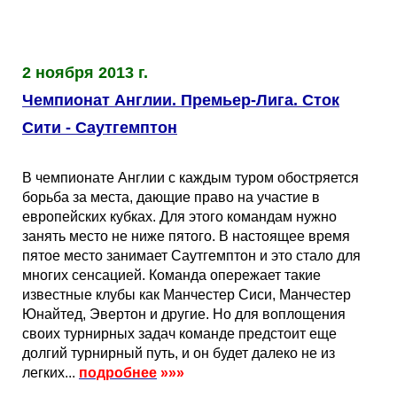
2 ноября 2013 г.
Чемпионат Англии. Премьер-Лига. Сток
Сити - Саутгемптон
В чемпионате Англии с каждым туром обостряется
борьба за места, дающие право на участие в
европейских кубках. Для этого командам нужно
занять место не ниже пятого. В настоящее время
пятое место занимает Саутгемптон и это стало для
многих сенсацией. Команда опережает такие
известные клубы как Манчестер Сиси, Манчестер
Юнайтед, Эвертон и другие. Но для воплощения
своих турнирных задач команде предстоит еще
долгий турнирный путь, и он будет далеко не из
легких...
подробнее
»»»