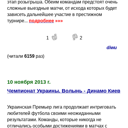
этап розыгрыша. Обеим командам предстоят очень
сложные выездные матчи, от исхода которых будет
зависеть дальнейшее участие в престижном
турнире...
подробнее
»»»
1
2
diwu
(читали
6159
раз)
10 ноября 2013 г.
Чемпионат Украины. Волынь - Динамо Киев
Украинская Премьер лига продолжает интриговать
любителей футбола своими неожиданными
результатами. Команды, которые никогда не
отличались особыми достижениями в матчах с