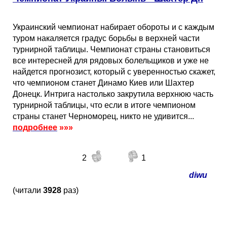
Украинский чемпионат набирает обороты и с каждым
туром накаляется градус борьбы в верхней части
турнирной таблицы. Чемпионат страны становиться
все интересней для рядовых болельщиков и уже не
найдется прогнозист, который с уверенностью скажет,
что чемпионом станет Динамо Киев или Шахтер
Донецк. Интрига настолько закрутила верхнюю часть
турнирной таблицы, что если в итоге чемпионом
страны станет Черноморец, никто не удивится...
подробнее
»»»
2
1
diwu
(читали
3928
раз)