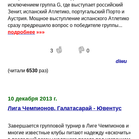
исключением группа G, где выступает российский
Зенит, испанский Атлетико, португальский Порто и
Аустрия. Мощное выступление испанского Атлетико
сразу предрешило вопрос о победителе группы...
подробнее
»»»
3
0
diwu
(читали
6530
раз)
10 декабря 2013 г.
Лига Чемпионов. Галатасарай - Ювентус
Завершается групповой турнир в Лиге Чемпионов и
многие известные клубы питают надежду «вскочить»