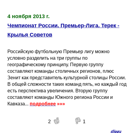
4 ноября 2013 г.
Чемпионат России. Премьер-Лига. Терек -
Крылья Советов
Российскую футбольную Премьер лигу можно
условно разделить на три группы по
географическому принципу. Первую группу
составляют команды столичных регионов, плюс
Зенит как представитель культурной столицы России.
В общей сложности таких команд пять, но каждый год
есть перспектива увеличения. Вторую группу
составляют команды Южного региона России и
Кавказа...
подробнее
»»»
2
1
diwu