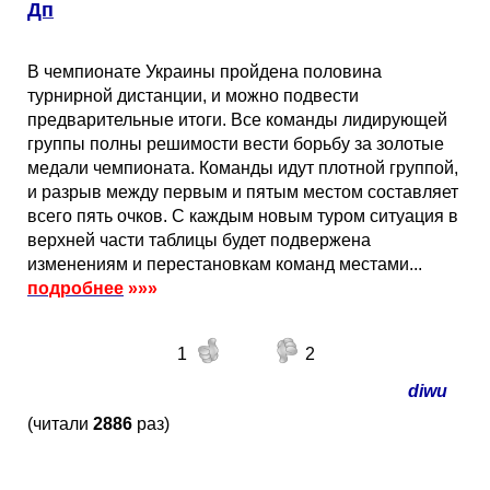
Дп
В чемпионате Украины пройдена половина
турнирной дистанции, и можно подвести
предварительные итоги. Все команды лидирующей
группы полны решимости вести борьбу за золотые
медали чемпионата. Команды идут плотной группой,
и разрыв между первым и пятым местом составляет
всего пять очков. С каждым новым туром ситуация в
верхней части таблицы будет подвержена
изменениям и перестановкам команд местами...
подробнее
»»»
1
2
diwu
(читали
2886
раз)