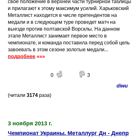
свое положение в верхней части турнирной таблицы
и прилагают к этому максимум усилий. Харьковский
Металлист находится в числе претендентов на
медали и в следующем туре проведет матч на
выезде против полтавской Ворсклы. На данном
этапе Металлист занимает первое место в
чемпионате, и команда поставила перед собой цель
завоевать в этом сезоне золотые медали...
подробнее
»»»
0
3
diwu
(читали
3174
раза)
3 ноября 2013 г.
Чемпионат Украины. Металлург Дн - Днепр