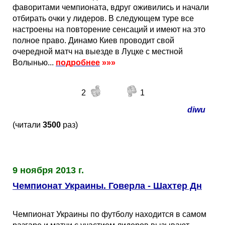
фаворитами чемпионата, вдруг оживились и начали
отбирать очки у лидеров. В следующем туре все
настроены на повторение сенсаций и имеют на это
полное право. Динамо Киев проводит свой
очередной матч на выезде в Луцке с местной
Волынью...
подробнее
»»»
2
1
diwu
(читали
3500
раз)
9 ноября 2013 г.
Чемпионат Украины. Говерла - Шахтер Дн
Чемпионат Украины по футболу находится в самом