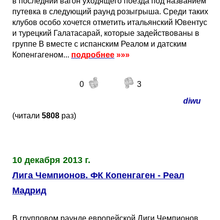
в последний вагон уходящего поезда под названием
путевка в следующий раунд розыгрыша. Среди таких
клубов особо хочется отметить итальянский Ювентус
и турецкий Галатасарай, которые задействованы в
группе В вместе с испанским Реалом и датским
Копенгагеном...
подробнее
»»»
0
3
diwu
(читали
5808
раз)
10 декабря 2013 г.
Лига Чемпионов. ФК Копенгаген - Реал
Мадрид
В групповом раунде европейской Лиги Чемпионов