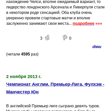
нахождение Челси, вполне ожидаемый вариант, то
лидерство лондонского Арсенала и Ливерпуля стали
в некотором роде сенсацией. Оба клуба очень
уверенно провели стартовые матчи и вполне
заслуженно занимают свои места...
подробнее
»»»
3
0
diwu
(читали
4595
раз)
2 ноября 2013 г.
Чемпионат Англии. Премьер-Лига. Фулхэм -
Манчестер Юн
В английской Премьер лиге сыграно девять туров.