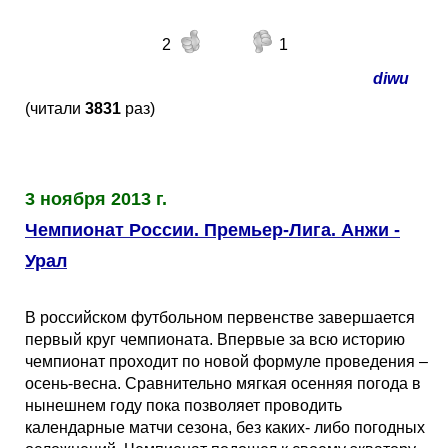
2
1
diwu
(читали
3831
раз)
3 ноября 2013 г.
Чемпионат России. Премьер-Лига. Анжи -
Урал
В российском футбольном первенстве завершается
первый круг чемпионата. Впервые за всю историю
чемпионат проходит по новой формуле проведения –
осень-весна. Сравнительно мягкая осенняя погода в
нынешнем году пока позволяет проводить
календарные матчи сезона, без каких- либо погодных