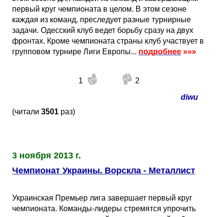
первый круг чемпионата в целом. В этом сезоне
каждая из команд, преследует разные турнирные
задачи. Одесский клуб ведет борьбу сразу на двух
фронтах. Кроме чемпионата страны клуб участвует в
групповом турнире Лиги Европы...
подробнее
»»»
1
2
diwu
(читали
3501
раз)
3 ноября 2013 г.
Чемпионат Украины. Ворскла - Металлист
Украинская Премьер лига завершает первый круг
чемпионата. Команды-лидеры стремятся упрочить