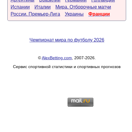
Испании
Италии
Мира. Отборочные матчи
России. Премьер-Лига
Украины
Франции
Чемпионат мира по футболу 2026
©
AlexBetting.com
, 2007-2026.
Сервис спортивной статистики и спортивных прогнозов