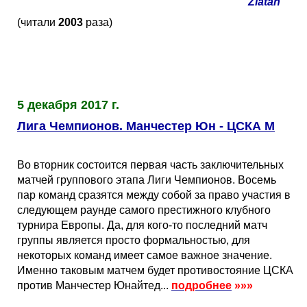
Zlatan
(читали
2003
раза)
5 декабря 2017 г.
Лига Чемпионов. Манчестер Юн - ЦСКА М
Во вторник состоится первая часть заключительных
матчей группового этапа Лиги Чемпионов. Восемь
пар команд сразятся между собой за право участия в
следующем раунде самого престижного клубного
турнира Европы. Да, для кого-то последний матч
группы является просто формальностью, для
некоторых команд имеет самое важное значение.
Именно таковым матчем будет противостояние ЦСКА
против Манчестер Юнайтед...
подробнее
»»»