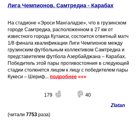
Лига Чемпионов. Самтредиа - Карабах
На стадионе «Эроси Мангаладзе», что в грузинском
городе Самтредиа, расположенном в 27 км от
известного города Кутаиси, состоится ответный матч
1/8 финала квалификации Лиги Чемпионов между
грузинским футбольным коллективом Самтредиа и
представителем футбола Азербайджана – Карабах.
Победитель этой пары противостояния в следующей
стадии столкнется лицом к лицу с победителем пары
Кукеси – Шериф...
подробнее
»»»
179
40
Zlatan
(читали
7753
раза)