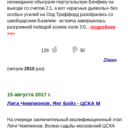
неожиданно обыграли португальскую Бенфику на
выезде со счетом 2:1, а вот «красные дьяволы» без
особых усилий на Олд Траффорд разобрались со
швейцарским Базелем - встреча завершилась
разгромной победой хозяев поля 3:0...
подробнее
»»»
126
30
Zlatan
(читали
2910
раз)
15 августа 2017 г.
Лига Чемпионов. Янг Бойз - ЦСКА М
На очереди заключительный квалификационный этап
Лиги Чемпионов. Волею судьбы московский ЦСКА