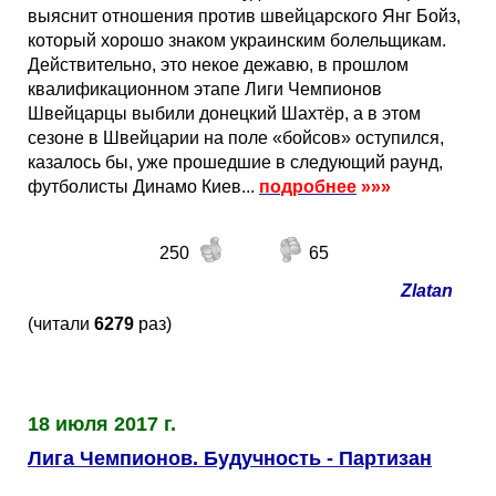
выяснит отношения против швейцарского Янг Бойз,
который хорошо знаком украинским болельщикам.
Действительно, это некое дежавю, в прошлом
квалификационном этапе Лиги Чемпионов
Швейцарцы выбили донецкий Шахтёр, а в этом
сезоне в Швейцарии на поле «бойсов» оступился,
казалось бы, уже прошедшие в следующий раунд,
футболисты Динамо Киев...
подробнее
»»»
250
65
Zlatan
(читали
6279
раз)
18 июля 2017 г.
Лига Чемпионов. Будучность - Партизан