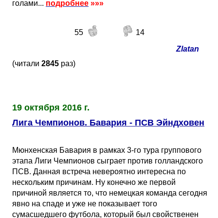
голами...
подробнее
»»»
55
14
Zlatan
(читали
2845
раз)
19 октября 2016 г.
Лига Чемпионов. Бавария - ПСВ Эйндховен
Мюнхенская Бавария в рамках 3-го тура группового
этапа Лиги Чемпионов сыграет против голландского
ПСВ. Данная встреча невероятно интересна по
нескольким причинам. Ну конечно же первой
причиной является то, что немецкая команда сегодня
явно на спаде и уже не показывает того
сумасшедшего футбола, который был свойственен