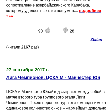
сопротивление азербайджанского Карабаха,
которому удалось все таки пошуметь...
подробнее
»»»
90
28
Zlatan
(читали
2167
раз)
27 сентября 2017 г.
Лига Чемпионов. ЦСКА М - Манчестер Юн
ЦСКА и Манчестер Юнайтед сыграют между собой в
матче второго тура группового этапа Лиги
Чемпионов. После перового тура эти команды имеют
одинаковое количество очков – «армейцы» довольно