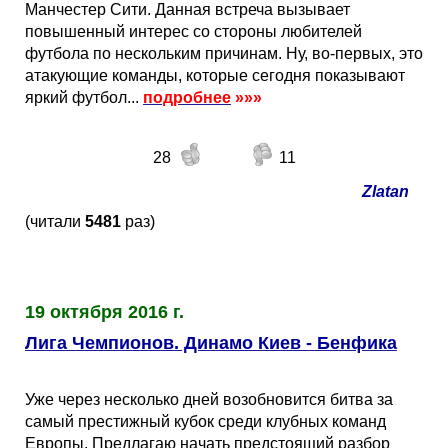
Манчестер Сити. Данная встреча вызывает
повышенный интерес со стороны любителей
футбола по нескольким причинам. Ну, во-первых, это
атакующие команды, которые сегодня показывают
яркий футбол...
подробнее
»»»
28
11
Zlatan
(читали
5481
раз)
19 октября 2016 г.
Лига Чемпионов. Динамо Киев - Бенфика
Уже через несколько дней возобновится битва за
самый престижный кубок среди клубных команд
Европы. Предлагаю начать предстоящий разбор