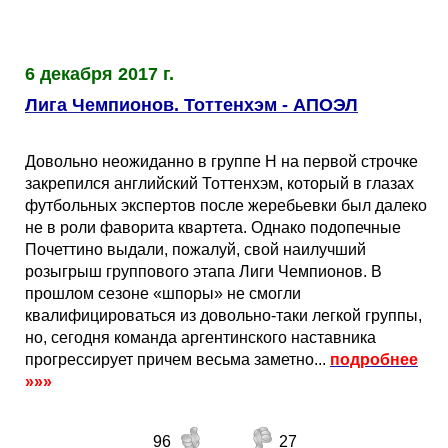
Кубок Европы (отбор)
Лига Наций
6 декабря 2017 г.
Лига Чемпионов. Тоттенхэм - АПОЭЛ
Довольно неожиданно в группе Н на первой строчке
закрепился английский Тоттенхэм, который в глазах
футбольных экспертов после жеребьевки был далеко
не в роли фаворита квартета. Однако подопечные
Почеттино выдали, пожалуй, свой наилучший
розыгрыш группового этапа Лиги Чемпионов. В
прошлом сезоне «шпоры» не смогли
квалифицироваться из довольно-таки легкой группы,
но, сегодня команда аргентинского наставника
прогрессирует причем весьма заметно...
подробнее
»»»
96
27