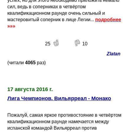
успех, но для этого необходимо приложить немало
сил, ведь в соперниках в четвёртом
квалификационном раунде очень сильный и
мастеровитый соперник в лице Легии...
подробнее
»»»
25
10
Zlatan
(читали
4065
раз)
17 августа 2016 г.
Лига Чемпионов. Вильярреал - Монако
Пожалуй, самая яркое противостояние в четвёртом
квалификационном раунде намечается между
испанской командой Вильярреал против