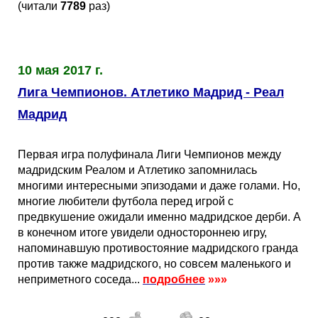
(читали
7789
раз)
10 мая 2017 г.
Лига Чемпионов. Атлетико Мадрид - Реал
Мадрид
Первая игра полуфинала Лиги Чемпионов между
мадридским Реалом и Атлетико запомнилась
многими интересными эпизодами и даже голами. Но,
многие любители футбола перед игрой с
предвкушение ожидали именно мадридское дерби. А
в конечном итоге увидели одностороннею игру,
напоминавшую противостояние мадридского гранда
против также мадридского, но совсем маленького и
неприметного соседа...
подробнее
»»»