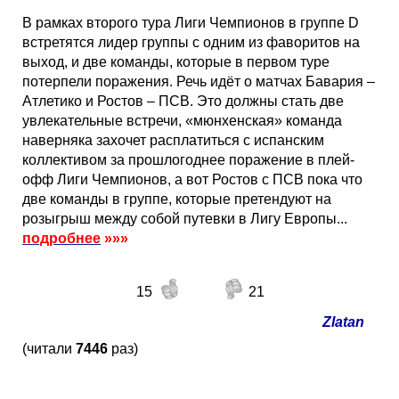
В рамках второго тура Лиги Чемпионов в группе D
встретятся лидер группы с одним из фаворитов на
выход, и две команды, которые в первом туре
потерпели поражения. Речь идёт о матчах Бавария –
Атлетико и Ростов – ПСВ. Это должны стать две
увлекательные встречи, «мюнхенская» команда
наверняка захочет расплатиться с испанским
коллективом за прошлогоднее поражение в плей-
офф Лиги Чемпионов, а вот Ростов с ПСВ пока что
две команды в группе, которые претендуют на
розыгрыш между собой путевки в Лигу Европы...
подробнее
»»»
15
21
Zlatan
(читали
7446
раз)