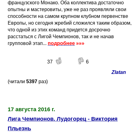
французского Монако. Оба коллектива достаточно
опытны и мастеровиты, уже не раз проявляли свои
способности на самом крупном клубном первенстве
Европы, но сегодня жребий сложился таким образом,
что одной из этих команд придется досрочно
расстаться с Лигой Чемпионов, так и не начав
групповой этап...
подробнее
»»»
37
6
Zlatan
(читали
5397
раз)
17 августа 2016 г.
Лига Чемпионов. Лудогорец - Виктория
Пльезнь