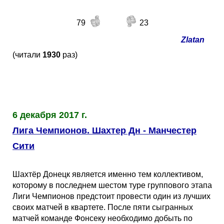
79
23
Zlatan
(читали
1930
раз)
6 декабря 2017 г.
Лига Чемпионов. Шахтер Дн - Манчестер
Сити
Шахтёр Донецк является именно тем коллективом,
которому в последнем шестом туре группового этапа
Лиги Чемпионов предстоит провести один из лучших
своих матчей в квартете. После пяти сыгранных
матчей команде Фонсеку необходимо добыть по