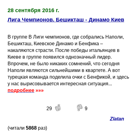
28 сентября 2016 г.
Лига Чемпионов. Бешикташ - Динамо Киев
В группе В Лиги чемпионов, где собрались Наполи,
Бешикташ, Киевское Динамо и Бенфика –
накаляются страсти. После победы итальянцев в
Киеве в группе появился однозначный лидер.
Впрочем, не было никаких сомнений, что сегодня
Наполи являются сильнейшими в квартете. А вот
турецкая команда поделила очки с Бенфикой, и здесь
у нас вырисовывается интересная ситуация...
подробнее
»»»
29
9
Zlatan
(читали
5868
раз)