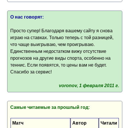
О нас говорят:
Просто супер! Благодаря вашему сайту я снова
играю на ставках. Только теперь с той разницей,
что чаще выигрываю, чем проигрываю.
Единственным недостатком вижу отсутствие
прогнозов на другие виды спорта, особенно на
теннис. Если появятся, то цены вам не будет.
Спасибо за сервис!
voronov, 1 февраля 2011 г.
Самые читаемые за прошлый год:
Матч
Автор
Читали