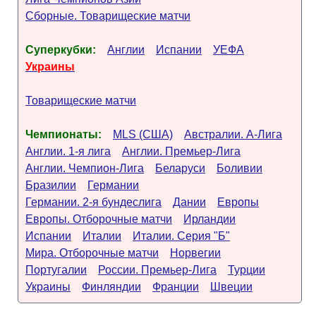
Сборные. Товарищеские матчи
Суперкубки:
Англии
Испании
УЕФА
Украины
Товарищеские матчи
Чемпионаты:
MLS (США)
Австралии. А-Лига
Англии. 1-я лига
Англии. Премьер-Лига
Англии. Чемпион-Лига
Беларуси
Боливии
Бразилии
Германии
Германии. 2-я бундеслига
Дании
Европы
Европы. Отборочные матчи
Ирландии
Испании
Италии
Италии. Серия "Б"
Мира. Отборочные матчи
Норвегии
Португалии
России. Премьер-Лига
Турции
Украины
Финляндии
Франции
Швеции