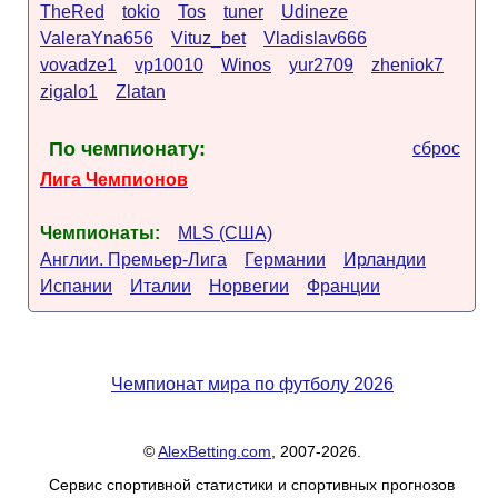
TheRed
tokio
Tos
tuner
Udineze
ValeraYna656
Vituz_bet
Vladislav666
vovadze1
vp10010
Winos
yur2709
zheniok7
zigalo1
Zlatan
По чемпионату:
сброс
Лига Чемпионов
Чемпионаты:
MLS (США)
Англии. Премьер-Лига
Германии
Ирландии
Испании
Италии
Норвегии
Франции
Чемпионат мира по футболу 2026
©
AlexBetting.com
, 2007-2026.
Сервис спортивной статистики и спортивных прогнозов