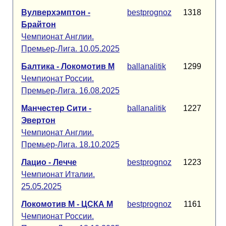
Вулверхэмптон -
bestprognoz
1318
Брайтон
Чемпионат Англии.
Премьер-Лига. 10.05.2025
Балтика - Локомотив М
ballanalitik
1299
Чемпионат России.
Премьер-Лига. 16.08.2025
Манчестер Сити -
ballanalitik
1227
Эвертон
Чемпионат Англии.
Премьер-Лига. 18.10.2025
Лацио - Лечче
bestprognoz
1223
Чемпионат Италии.
25.05.2025
Локомотив М - ЦСКА М
bestprognoz
1161
Чемпионат России.