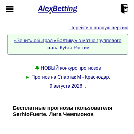
Перейти в полную версию
Главная
«Зенит» обыграл «Балтику» в матче группового
этапа Кубка России
Кабинет
Контакты
🔔
НОВЫЙ конкурс прогнозов
►
Прогноз на Спартак М - Краснодар.
Новости спорта
9 августа 2026 г.
Всё о сайте
►
Бесплатные прогнозы пользователя
SerhioFuerte. Лига Чемпионов
Прогнозы
Описание
►