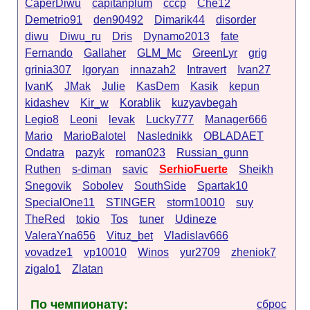
CaperDiwu
capitanplum
cccp
Che12
Demetrio91
den90492
Dimarik44
disorder
diwu
Diwu_ru
Dris
Dynamo2013
fate
Fernando
Gallaher
GLM_Mc
GreenLyr
grig
grinia307
Igoryan
innazah2
Intravert
Ivan27
IvanK
JMak
Julie
KasDem
Kasik
kepun
kidashev
Kir_w
Korablik
kuzyavbegah
Legio8
Leoni
levak
Lucky777
Manager666
Mario
MarioBalotel
Naslednikk
OBLADAET
Ondatra
pazyk
roman023
Russian_gunn
Ruthen
s-diman
savic
SerhioFuerte
Sheikh
Snegovik
Sobolev
SouthSide
Spartak10
SpecialOne11
STINGER
storm10010
suy
TheRed
tokio
Tos
tuner
Udineze
ValeraYna656
Vituz_bet
Vladislav666
vovadze1
vp10010
Winos
yur2709
zheniok7
zigalo1
Zlatan
По чемпионату:
сброс