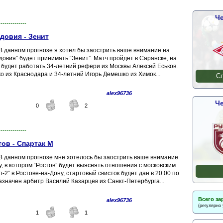
Че
--------------
довия - Зенит
 данном прогнозе я хотел бы заострить ваше внимание на
довия” будет принимать “Зенит”. Матч пройдет в Саранске, на
а будет работать 34-летний рефери из Москвы Алексей Еськов.
о из Краснодара и 34-летний Игорь Демешко из Химок...
Сп
alex96736
Че
0
2
--------------
тов - Спартак М
В данном прогнозе мне хотелось бы заострить ваше внимание
у, в котором “Ростов” будет выяснять отношения с московским
2” в Ростове-на-Дону, стартовый свисток будет дан в 20:00 по
азначен арбитр Василий Казарцев из Санкт-Петербурга...
Всего за
alex96736
(регулярно
1
1