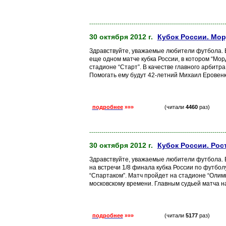
-------------------------------------------------------------------
30 октября 2012 г.
Кубок России. Мор
Здравствуйте, уважаемые любители футбола. В
еще одном матче кубка России, в котором “Мор
стадионе “Старт”. В качестве главного арбитр
Помогать ему будут 42-летний Михаил Еровенк
подробнее
»»»
(читали
4460
раз)
-------------------------------------------------------------------
30 октября 2012 г.
Кубок России. Рос
Здравствуйте, уважаемые любители футбола. 
на встречи 1/8 финала кубка России по футбол
“Спартаком”. Матч пройдет на стадионе “Олимп-
московскому времени. Главным судьей матча н
подробнее
»»»
(читали
5177
раз)