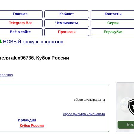
Главная
Кабинет
Контакты
Telegram Bot
Чемпионаты
Серии
Всё о сайте
Прогнозы
Еврокубки

НОВЫЙ конкурс прогнозов
ля alex96736. Кубок России
прогноз
сброс фильтра даты
сброс фильтра чемпионата
Ирландии
Бот
Кубок России