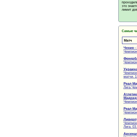
проходили
это знает
лимит дов
Самые чи
Матч
Чехия -
Чемпион
Фенерба
Чемпиона
Украина
Чемпион
матчи. 1
Реал Ма
Лига Чем
Атлетик
Мадрид
Чемпион
Реал Ма
Чемпион
Ливерпу
Чемпион
Лига. 03
Арсенал