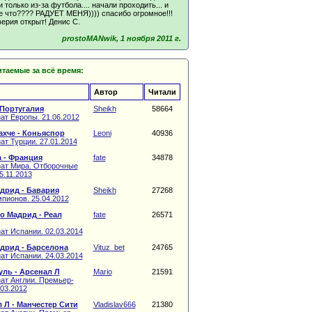
 только из-за футбола.... начали проходить... и
е что???? РАДУЕТ МЕНЯ)))) спасибо огромное!!!
ерия открыт! Денис С.
prostoMANwik, 1 ноября 2011 г.
таемые за всё время:
Автор
Читали
 Португалия
Sheikh
58664
ат Европы. 21.06.2012
хче - Коньяспор
Leoni
40936
т Турции. 27.01.2014
 - Франция
fate
34878
ат Мира. Отборочные
5.11.2013
дрид - Бавария
Sheikh
27268
пионов. 25.04.2012
о Мадрид - Реал
fate
26571
ат Испании. 02.03.2014
дрид - Барселона
Vituz_bet
24765
ат Испании. 24.03.2014
ль - Арсенал Л
Mario
21591
ат Англии. Премьер-
.03.2012
 Л - Манчестер Сити
Vladislav666
21380