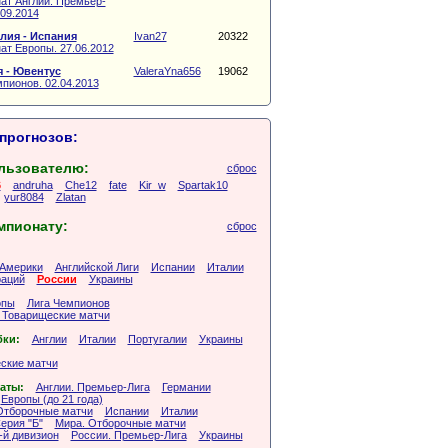
ат Англии. Премьер-
.09.2014
лия - Испания
Ivan27
20322
ат Европы. 27.06.2012
 - Ювентус
ValeraYna656
19062
пионов. 02.04.2013
прогнозов:
льзователю:
сброс
6
andruha
Che12
fate
Kir_w
Spartak10
yur8084
Zlatan
мпионату:
сброс
Америки
Английской Лиги
Испании
Италии
аций
России
Украины
опы
Лига Чемпионов
 Товарищеские матчи
бки:
Англии
Италии
Португалии
Украины
ские матчи
аты:
Англии. Премьер-Лига
Германии
Европы (до 21 года)
Отборочные матчи
Испании
Италии
ерия "Б"
Мира. Отборочные матчи
-й дивизион
России. Премьер-Лига
Украины