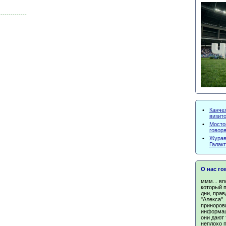
--------------
•
Канче
визит
•
Мосто
говор
•
Жураве
Галак
О нас го
ммм... вп
который 
дни, прав
"Алекса".
приноров
информац
они дают 
неплохо п