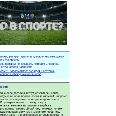
льскис раскрыл трагическую причину ежегодных
ов в Манчестер
вой призвал не забывать историю Сперцяна,
я о трансфере Батракова
ль: "В "Локомотиве" всё идёт к отставке
тионова с обоюдным желанием"
ворят:
олне себе достойный труд создателей сайта,
получит от меня вполне лестные отзывы! В первые
да сам лез на рожон, пользуясь прогнозом от
 И проиграл немного... но чуть чуть
ившись, начиная заглядывать глубже в
ию предоставляемой сайтом, понимая почему
такую процентовку тому или иному событию...
однял банк... и в экспрессах которые всегда не