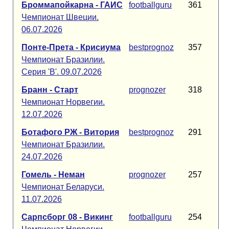
Броммапойкарна - ГАИС
footballguru
361
Чемпионат Швеции.
06.07.2026
Понте-Прета - Крисиума
bestprognoz
357
Чемпионат Бразилии.
Серия 'B'. 09.07.2026
Бранн - Старт
prognozer
318
Чемпионат Норвегии.
12.07.2026
Ботафого РЖ - Витория
bestprognoz
291
Чемпионат Бразилии.
24.07.2026
Гомель - Неман
prognozer
257
Чемпионат Беларуси.
11.07.2026
Сарпсборг 08 - Викинг
footballguru
254