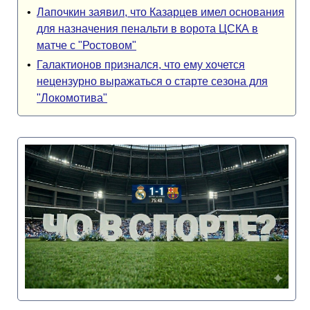
•
Лапочкин заявил, что Казарцев имел основания
для назначения пенальти в ворота ЦСКА в
матче с "Ростовом"
•
Галактионов признался, что ему хочется
нецензурно выражаться о старте сезона для
"Локомотива"