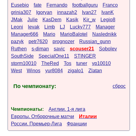
Eusebio
fate
Fernando
footballguru
Franco
grinia307
Igoryan
innazah2
Ivan27
IvanK
JMak
Julie
KasDem
Kasik
Kir_w
Legio8
Leoni
levak
Limb
LJ
Lucky777
Manager
Manager666
Mario
MarioBalotel
Naslednikk
pazyk
petr7620
prognozer
Russian_gunn
Ruthen
s-diman
savic
scouser21
Sobolev
SouthSide
SpecialOne11
STINGER
storm10010
TheRed
Tos
tuner
vp10010
West
Winos
yur8084
zigalo1
Zlatan
По чемпионату:
сброс
Чемпионаты:
Англии. 1-я лига
Европы. Отборочные матчи
Италии
России. Премьер-Лига
Франции