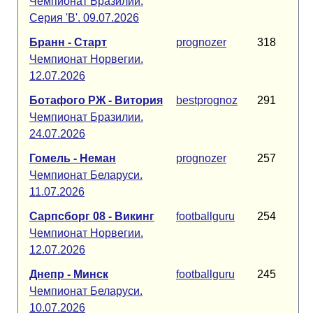
Чемпионат Бразилии.
Серия 'B'. 09.07.2026
Бранн - Старт
prognozer
318
Чемпионат Норвегии.
12.07.2026
Ботафого РЖ - Витория
bestprognoz
291
Чемпионат Бразилии.
24.07.2026
Гомель - Неман
prognozer
257
Чемпионат Беларуси.
11.07.2026
Сарпсборг 08 - Викинг
footballguru
254
Чемпионат Норвегии.
12.07.2026
Днепр - Минск
footballguru
245
Чемпионат Беларуси.
10.07.2026