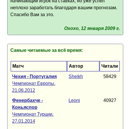
начинающий игрок на ставках, но уже успел
неплохо заработать благодаря вашим прогнозам.
Спасибо Вам за это.
Oxoxo, 12 января 2009 г.
Самые читаемые за всё время:
Матч
Автор
Читали
Чехия - Португалия
Sheikh
58429
Чемпионат Европы.
21.06.2012
Фенербахче -
Leoni
40927
Коньяспор
Чемпионат Турции.
27.01.2014