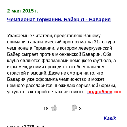
Таблицы
Ответы на вопросы
Бесплатные
►
2 мая 2015 г.
Еврокубки
Отзывы
Платные
Чемпионатов
►
Чемпионат Германии. Байер Л - Бавария
Инструменты
Новости
Статистика
Серии
Лига Чемпионов
►
Уважаемые читатели, представляю Вашему
вниманию аналитический прогноз матча 31-го тура
чемпионата Германии, в котором леверкузенский
Telegram Bot
Партнёрка
Лига Европы
Поиск команд
Байер сыграет против мюнхенской Баварии. Оба
клуба являются флагманами немецкого футбола, а
Вакансии
Лига Конференций
Расчёт системы
игры между ними проходят с особым накалом
страстей и эмоций. Даже не смотря на то, что
Бавария уже оформила чемпионство и может
Реклама
Чемпионат Мира
На что ставят?
немного расслабится, я ожидаю серьезной борьбы,
уступать в которой не захочет никто...
подробнее
»»»
RSS
Чемпионат Европы
Telegram Bot
18
3
Контакты
Кубок Мира (отбор)
Kasik
(читали
3778
раз)