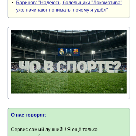
•
Баринов: "Надеюсь, болельщики "Локомотива"
уже начинают понимать, почему я ушёл"
О нас говорят:
Сервис самый лучший!!! Я ещё только