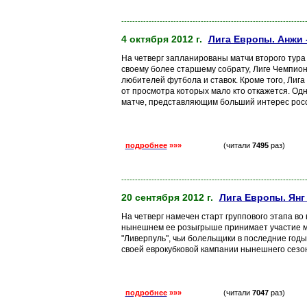
-------------------------------------------------------------------
4 октября 2012 г.
Лига Европы. Анжи 
На четверг запланированы матчи второго тура 
своему более старшему собрату, Лиге Чемпион
любителей футбола и ставок. Кроме того, Лиг
от просмотра которых мало кто откажется. Одн
матче, представляющим больший интерес росс
подробнее
»»»
(читали
7495
раз)
-------------------------------------------------------------------
20 сентября 2012 г.
Лига Европы. Янг
На четверг намечен старт группового этапа во
нынешнем ее розыгрыше принимает участие мн
"Ливерпуль", чьи болельщики в последние год
своей еврокубковой кампании нынешнего сезона
подробнее
»»»
(читали
7047
раз)