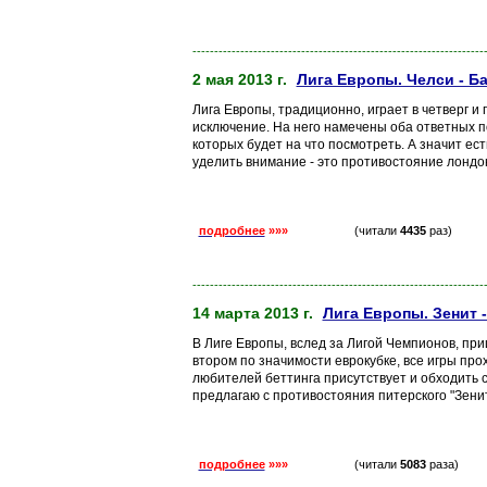
-------------------------------------------------------------------
2 мая 2013 г.
Лига Европы. Челси - Б
Лига Европы, традиционно, играет в четверг и
исключение. На него намечены оба ответных п
которых будет на что посмотреть. А значит ест
уделить внимание - это противостояние лондон
подробнее
»»»
(читали
4435
раз)
-------------------------------------------------------------------
14 марта 2013 г.
Лига Европы. Зенит 
В Лиге Европы, вслед за Лигой Чемпионов, пр
втором по значимости еврокубке, все игры про
любителей беттинга присутствует и обходить с
предлагаю с противостояния питерского "Зенит
подробнее
»»»
(читали
5083
раза)