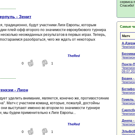
сервиса п
Спасибо!
--------------
ерпуль - Зенит
, традиционно, будут участники Лиги Европы, которым
Самые ч
адии плей-офф второго по значимости еврокубкового турнира
несколько неожиданных результатов в первых играх. Теперь,
Матч
 постараемся разобраться, чего же ждать от некоторых
А.Дзерж
Чемпион
Бромма
TheRed
Чемпион
0
1
Понте-П
Чемпиона
09.07.20
Бранн -
--------------
Чемпион
Ботафог
тенхэм - Лион
Чемпион
ует уделить внимание, является, конечно же, противостояние
Гомель 
на". Матч с участием команд, которые, пожалуй, достойны
Чемпион
 они выступают именно во втором по значимости турнире
Сарпсбо
, мы будем применительно к Лиге Европы...
Чемпион
Днепр -
Чемпион
TheRed
Эльфсб
0
1
Чемпион