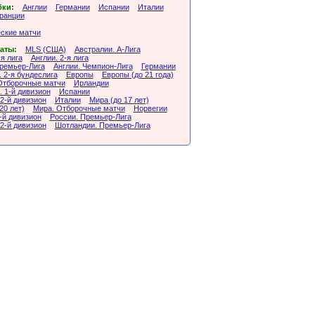
бки:
Англии
Германии
Испании
Италии
ранции
ские матчи
аты:
MLS (США)
Австралии. А-Лига
-я лига
Англии. 2-я лига
Премьер-Лига
Англии. Чемпион-Лига
Германии
 2-я бундеслига
Европы
Европы (до 21 года)
Отборочные матчи
Ирландии
 1-й дивизион
Испании
2-й дивизион
Италии
Мира (до 17 лет)
20 лет)
Мира. Отборочные матчи
Норвегии
-й дивизион
России. Премьер-Лига
2-й дивизион
Шотландии. Премьер-Лига