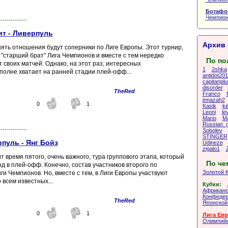
Ботафог
Чемпион
--------------
ит - Ливерпуль
Архив 
нять отношения будут соперники по Лиге Европы. Этот турнир,
 "старший брат" Лига Чемпионов и вместе с тем нередко
По по
 своих матчей. Однако, на этот раз, интересных
1
2shka
полне хватает на ранней стадии плей-офф...
antidot20
capitanpl
disorder
TheRed
Franco
innazah2
0
1
Kasik
ki
Leoni
le
Mario
Ma
Russian_
--------------
Sobolev
STINGER
пуль - Янг Бойз
Udineze
zigalo1
т время пятого, очень важного, тура группового этапа, который
По че
 в плей-офф. Конечно, состав участников второго по
Золотой 
ги Чемпионов. Но, вместе с тем, в Лиги Европы участвуют
всем известных...
Кубки:
Африканс
Конфедер
TheRed
Японской
0
1
Лига Ев
Олимпийс