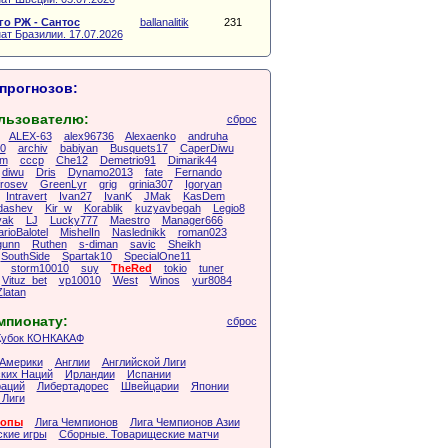
о РЖ - Сантос
ballanalitik
231
ат Бразилии. 17.07.2026
прогнозов:
льзователю:
сброс
ALEX-63
alex96736
Alexaenko
andruha
10
archiv
babiyan
Busquets17
CaperDiwu
um
cccp
Che12
Demetrio91
Dimarik44
diwu
Dris
Dynamo2013
fate
Fernando
frosev
GreenLyr
grig
grinia307
Igoryan
Intravert
Ivan27
IvanK
JMak
KasDem
dashev
Kir_w
Korablik
kuzyavbegah
Legio8
vak
LJ
Lucky777
Maestro
Manager666
rioBalotel
MishelIn
Naslednikk
roman023
gunn
Ruthen
s-diman
savic
Sheikh
SouthSide
Spartak10
SpecialOne11
storm10010
suy
TheRed
tokio
tuner
Vituz_bet
vp10010
West
Winos
yur8084
Zlatan
мпионату:
сброс
Кубок КОНКАКАФ
Америки
Англии
Английской Лиги
ких Наций
Ирландии
Испании
аций
Либертадорес
Швейцарии
Японии
 Лиги
ропы
Лига Чемпионов
Лига Чемпионов Азии
кие игры
Сборные. Товарищеские матчи