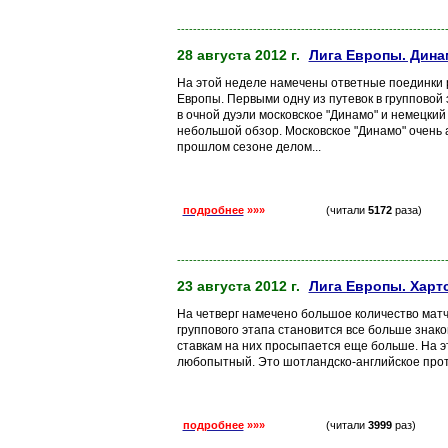
-------------------------------------------------------------------
28 августа 2012 г.
Лига Европы. Дина
На этой неделе намечены ответные поединки р
Европы. Первыми одну из путевок в групповой 
в очной дуэли московское "Динамо" и немецки
небольшой обзор. Московское "Динамо" очень 
прошлом сезоне делом...
подробнее
»»»
(читали
5172
раза)
-------------------------------------------------------------------
23 августа 2012 г.
Лига Европы. Харт
На четверг намечено большое количество матч
группового этапа становится все больше знако
ставкам на них просыпается еще больше. На эт
любопытный. Это шотландско-английское проти
подробнее
»»»
(читали
3999
раз)