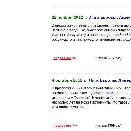
-------------------------------------------------------------------
22 ноября 2012 г.
Лига Европы. Анжи 
В продолжении темы Лиги Европы предлагаю да
немного о поединке, в котором лицом к лицу со
Именно этому матчу и посвящен дальнейший н
российского и итальянского чемпионатов, угодил
подробнее
»»»
(читали
6217
раз)
-------------------------------------------------------------------
4 октября 2012 г.
Лига Европы. Ливер
В продолжении начатой ранее темы Лиги Европ
предстоящих матчах. Одним из наиболее привл
итальянским "Удинезе". Именно этой встрече 
несколько лет не может вспомнить, что такое 
чемпионате Англии...
подробнее
»»»
(читали
5799
раз)