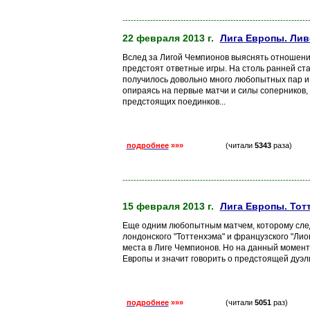
-------------------------------------------------------------------
22 февраля 2013 г.
Лига Европы. Лив
Вслед за Лигой Чемпионов выяснять отношения
предстоят ответные игры. На столь ранней ст
получилось довольно много любопытных пар и 
опираясь на первые матчи и силы соперников,
предстоящих поединков...
подробнее
»»»
(читали
5343
раза)
-------------------------------------------------------------------
15 февраля 2013 г.
Лига Европы. Тот
Еще одним любопытным матчем, которому след
лондонского "Тоттенхэма" и французского "Лио
места в Лиге Чемпионов. Но на данный момент
Европы и значит говорить о предстоящей дуэли
подробнее
»»»
(читали
5051
раз)