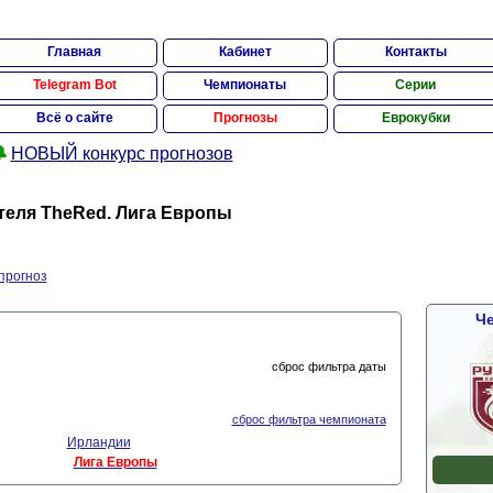
Главная
Кабинет
Контакты
Telegram Bot
Чемпионаты
Серии
Всё о сайте
Прогнозы
Еврокубки

НОВЫЙ конкурс прогнозов
еля TheRed. Лига Европы
прогноз
Че
сброс фильтра даты
сброс фильтра чемпионата
Ирландии
Лига Европы