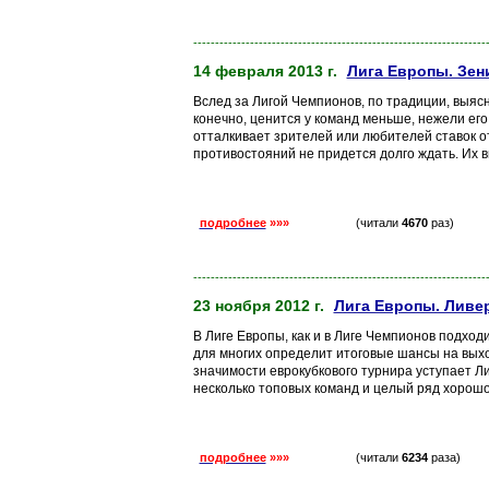
-------------------------------------------------------------------
14 февраля 2013 г.
Лига Европы. Зен
Вслед за Лигой Чемпионов, по традиции, выяс
конечно, ценится у команд меньше, нежели его
отталкивает зрителей или любителей ставок от
противостояний не придется долго ждать. Их в
подробнее
»»»
(читали
4670
раз)
-------------------------------------------------------------------
23 ноября 2012 г.
Лига Европы. Ливер
В Лиге Европы, как и в Лиге Чемпионов подходи
для многих определит итоговые шансы на выход
значимости еврокубкового турнира уступает Ли
несколько топовых команд и целый ряд хорошо 
подробнее
»»»
(читали
6234
раза)