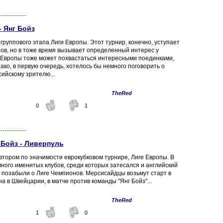
--------------
- Янг Бойз
группового этапа Лиги Европы. Этот турнир, конечно, уступает
ов, но в тоже время вызывает определенный интерес у
а Европы тоже может похвастаться интересными поединками,
ако, в первую очередь, хотелось бы немного поговорить о
ийскому зрителю...
TheRed
0
1
--------------
 Бойз - Ливерпуль
 втором по значимости еврокубковом турнире, Лиге Европы. В
ого именитых клубов, среди которых затесался и английский
ы позабыли о Лиге Чемпионов. Мерсисайдцы возьмут старт в
 в Швейцарии, в матче против команды "Янг Бойз"...
TheRed
1
0