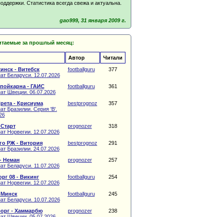
оддержки. Статистика всегда свежа и актуальна.
gao999, 31 января 2009 г.
итаемые за прошлый месяц:
Автор
Читали
инск - Витебск
footballguru
377
ат Беларуси. 12.07.2026
пойкарна - ГАИС
footballguru
361
ат Швеции. 06.07.2026
рета - Крисиума
bestprognoz
357
т Бразилии. Серия 'B'.
26
 Старт
prognozer
318
ат Норвегии. 12.07.2026
о РЖ - Витория
bestprognoz
291
ат Бразилии. 24.07.2026
- Неман
prognozer
257
ат Беларуси. 11.07.2026
рг 08 - Викинг
footballguru
254
ат Норвегии. 12.07.2026
 Минск
footballguru
245
ат Беларуси. 10.07.2026
орг - Хаммарбю
prognozer
238
ат Швеции. 05.07.2026