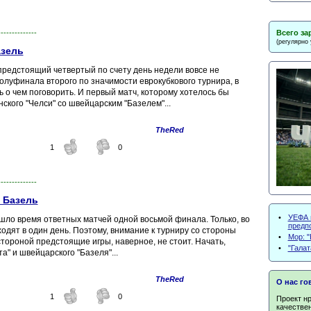
Всего за
--------------
(регулярно
азель
 предстоящий четвертый по счету день недели вовсе не
олуфинала второго по значимости еврокубкового турнира, в
ь о чем поговорить. И первый матч, которому хотелось бы
ского "Челси" со швейцарским "Базелем"...
TheRed
1
0
--------------
- Базель
•
УЕФА 
ишло время ответных матчей одной восьмой финала. Только, во
предп
ходят в один день. Поэтому, внимание к турниру со стороны
•
Мор: "
тороной предстоящие игры, наверное, не стоит. Начать,
•
"Гала
а" и швейцарского "Базеля"...
TheRed
О нас го
1
0
Проект нр
качествен