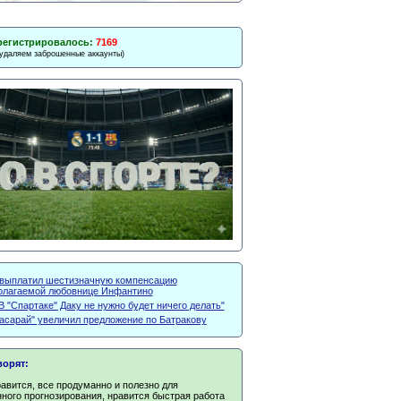
регистрировалось:
7169
 удаляем заброшенные аккаунты)
выплатил шестизначную компенсацию
олагаемой любовнице Инфантино
В "Спартаке" Даку не нужно будет ничего делать"
тасарай" увеличил предложение по Батракову
ворят:
авится, все продуманно и полезно для
ного прогнозирования, нравится быстрая работа