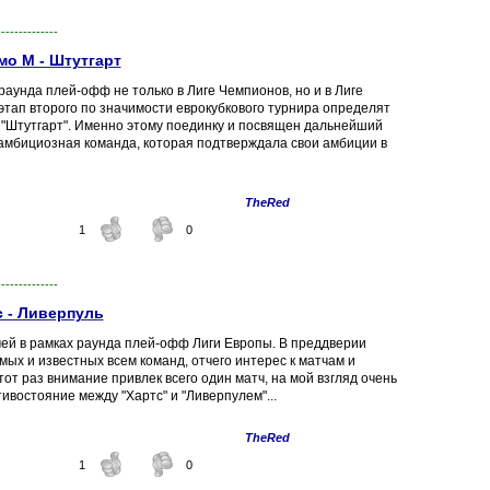
--------------
мо М - Штутгарт
аунда плей-офф не только в Лиге Чемпионов, но и в Лиге
этап второго по значимости еврокубкового турнира определят
й "Штутгарт". Именно этому поединку и посвящен дальнейший
амбициозная команда, которая подтверждала свои амбиции в
TheRed
1
0
--------------
с - Ливерпуль
ей в рамках раунда плей-офф Лиги Европы. В преддверии
мых и известных всем команд, отчего интерес к матчам и
от раз внимание привлек всего один матч, на мой взгляд очень
востояние между "Хартс" и "Ливерпулем"...
TheRed
1
0