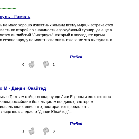
--------------
пуль - Гомель
ь не мало хорошо известных команд всему миру, и встречаются
пасть во второй по значимости еврокубковый турнир, да еще в
яется английский "Ливерпуль", который в последнее время
 сезонов кряду не может вспомнить каково же это выступать в
TheRed
0
1
--------------
о М - Данди Юнайтед
мы о Третьем отборочном раунде Лиги Европы и его ответных
лизком российским болельщикам поединке, в котором
ациональном чемпионате, постарается преодолеть
в лице шотландского "Данди Юнайтед"...
TheRed
1
0