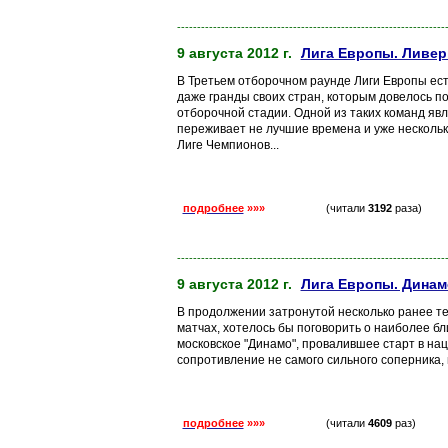
-------------------------------------------------------------------
9 августа 2012 г.
Лига Европы. Ливер
В Третьем отборочном раунде Лиги Европы ест
даже гранды своих стран, которым довелось по
отборочной стадии. Одной из таких команд явл
переживает не лучшие времена и уже несколько
Лиге Чемпионов...
подробнее
»»»
(читали
3192
раза)
-------------------------------------------------------------------
9 августа 2012 г.
Лига Европы. Динам
В продолжении затронутой несколько ранее те
матчах, хотелось бы поговорить о наиболее б
московское "Динамо", провалившее старт в н
сопротивление не самого сильного соперника, 
подробнее
»»»
(читали
4609
раз)