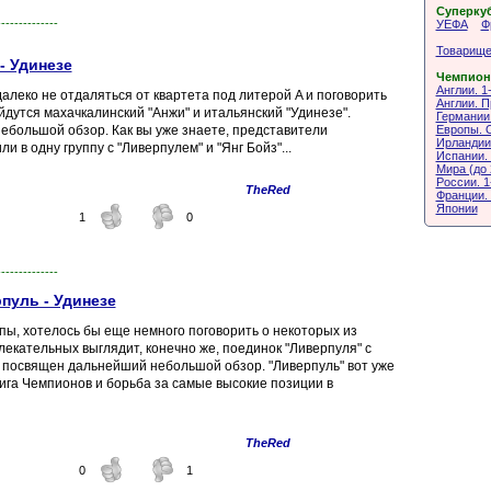
Суперку
--------------
УЕФА
Ф
Товарище
- Удинезе
Чемпион
Англии. 1
леко не отдаляться от квартета под литерой A и поговорить
Англии. 
йдутся махачкалинский "Анжи" и итальянский "Удинезе".
Германии.
Европы. 
ебольшой обзор. Как вы уже знаете, представители
Ирландии.
и в одну группу с "Ливерпулем" и "Янг Бойз"...
Испании. 
Мира (до 
России. 1
TheRed
Франции. 
Японии
1
0
--------------
пуль - Удинезе
ы, хотелось бы еще немного поговорить о некоторых из
екательных выглядит, конечно же, поединок "Ливерпуля" с
и посвящен дальнейший небольшой обзор. "Ливерпуль" вот уже
Лига Чемпионов и борьба за самые высокие позиции в
TheRed
0
1