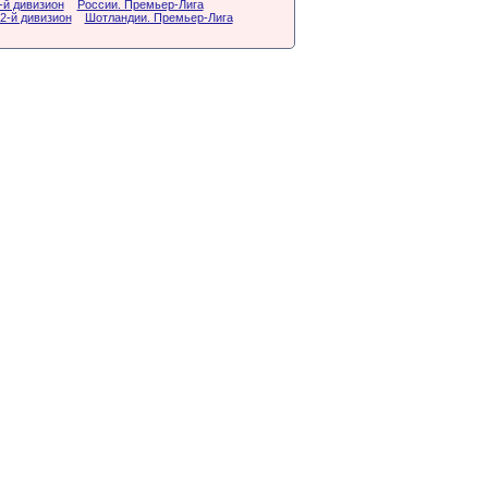
-й дивизион
России. Премьер-Лига
2-й дивизион
Шотландии. Премьер-Лига