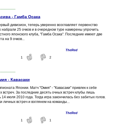
--------------
сива - Гамба Осака
первый дивизион, теперь уверенно возглавляет первенство
х набрали 25 очков и в очередном туре намерены упрочить
стного японского клуба, "Гамба Осака". Последние имеют две
а на 9 очков...
TheRed
1
2
--------------
ия - Кавасаки
пионата Японии. Матч "Омия" - "Кавасаки" привлек к себе
х встреч. За последние десять очных встреч клубы лишь
 14 июля 2010 года. Тогда игра закончилась без забитых голов.
и личных встреч и взглянем на команды...
TheRed
1
1