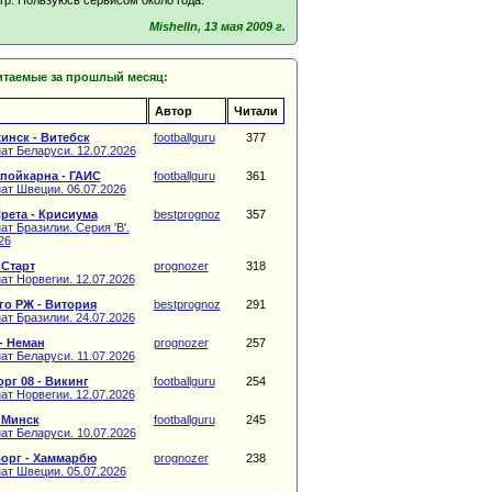
MishelIn, 13 мая 2009 г.
итаемые за прошлый месяц:
Автор
Читали
инск - Витебск
footballguru
377
ат Беларуси. 12.07.2026
пойкарна - ГАИС
footballguru
361
ат Швеции. 06.07.2026
рета - Крисиума
bestprognoz
357
т Бразилии. Серия 'B'.
26
 Старт
prognozer
318
ат Норвегии. 12.07.2026
о РЖ - Витория
bestprognoz
291
ат Бразилии. 24.07.2026
- Неман
prognozer
257
ат Беларуси. 11.07.2026
рг 08 - Викинг
footballguru
254
ат Норвегии. 12.07.2026
 Минск
footballguru
245
ат Беларуси. 10.07.2026
орг - Хаммарбю
prognozer
238
ат Швеции. 05.07.2026