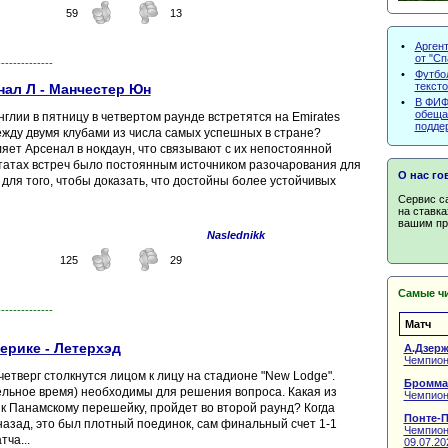
59
13
•
Арген
от "Сп
--------------
•
Футбол
текст
нал Л - Манчестер Юн
•
В ФИФ
обеща
глии в пятницу в четвертом раунде встретятся на Emirates
подде
ежду двумя клубами из числа самых успешных в стране?
ляет Арсенал в нокдаун, что связывают с их непостоянной
ьтатах встреч было постоянным источником разочарования для
О нас го
для того, чтобы доказать, что достойны более устойчивых
Сервис с
на ставка
вашим про
Naslednikk
125
29
Самые ч
--------------
Матч
ерике - Летерхэд
А.Дзерж
Чемпион
четверг столкнутся лицом к лицу на стадионе "New Lodge".
Бромма
ельное время) необходимы для решения вопроса. Какая из
Чемпион
 к Панамскому перешейку, пройдет во второй раунд? Когда
Понте-П
азад, это был плотный поединок, сам финальный счет 1-1
Чемпиона
ча...
09.07.20