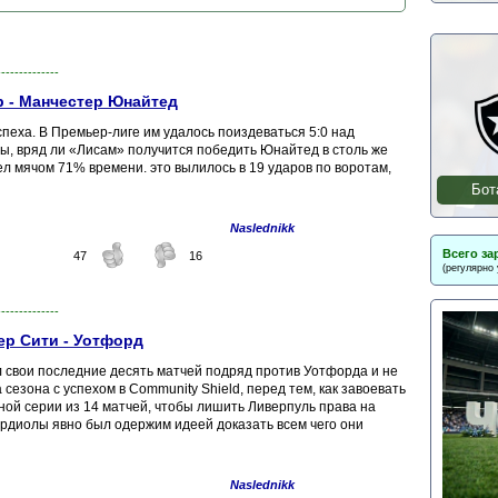
--------------
р - Манчестер Юнайтед
пеха. В Премьер-лиге им удалось поиздеваться 5:0 над
, вряд ли «Лисам» получится победить Юнайтед в столь же
л мячом 71% времени. это вылилось в 19 ударов по воротам,
Бот
Naslednikk
Всего за
47
16
(регулярно
--------------
ер Сити - Уотфорд
 свои последние десять матчей подряд против Уотфорда и не
сезона с успехом в Community Shield, перед тем, как завоевать
ной серии из 14 матчей, чтобы лишить Ливерпуль права на
рдиолы явно был одержим идеей доказать всем чего они
Naslednikk