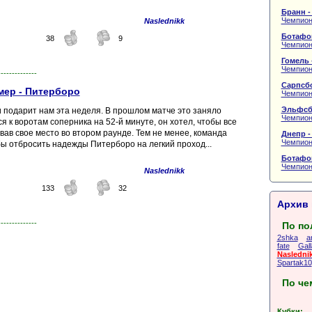
Бранн -
Чемпион
Naslednikk
Ботафог
38
9
Чемпион
Гомель 
Чемпион
--------------
Сарпсбо
мер - Питерборо
Чемпион
Эльфсб
и подарит нам эта неделя. В прошлом матче это заняло
Чемпион
я к воротам соперника на 52-й минуте, он хотел, чтобы все
вав свое место во втором раунде. Тем не менее, команда
Днепр -
Чемпион
бы отбросить надежды Питерборо на легкий проход...
Ботафог
Чемпион
Naslednikk
133
32
Архив 
--------------
По по
2shka
a
fate
Gall
Nasledni
Spartak10
По че
Кубки: