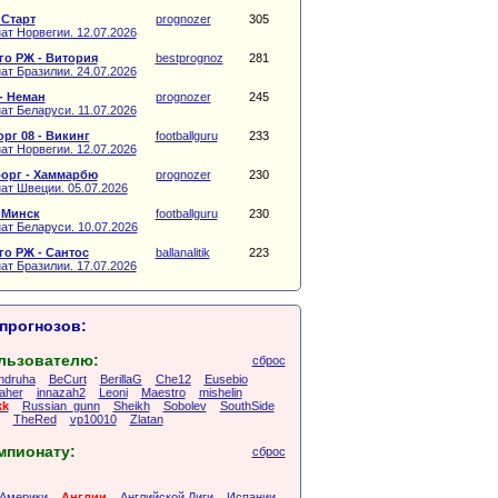
 Старт
prognozer
305
ат Норвегии. 12.07.2026
о РЖ - Витория
bestprognoz
281
ат Бразилии. 24.07.2026
- Неман
prognozer
245
ат Беларуси. 11.07.2026
рг 08 - Викинг
footballguru
233
ат Норвегии. 12.07.2026
орг - Хаммарбю
prognozer
230
ат Швеции. 05.07.2026
 Минск
footballguru
230
ат Беларуси. 10.07.2026
о РЖ - Сантос
ballanalitik
223
ат Бразилии. 17.07.2026
прогнозов:
льзователю:
сброс
ndruha
BeCurt
BerillaG
Che12
Eusebio
aher
innazah2
Leoni
Maestro
mishelin
kk
Russian_gunn
Sheikh
Sobolev
SouthSide
TheRed
vp10010
Zlatan
мпионату:
сброс
Америки
Англии
Английской Лиги
Испании