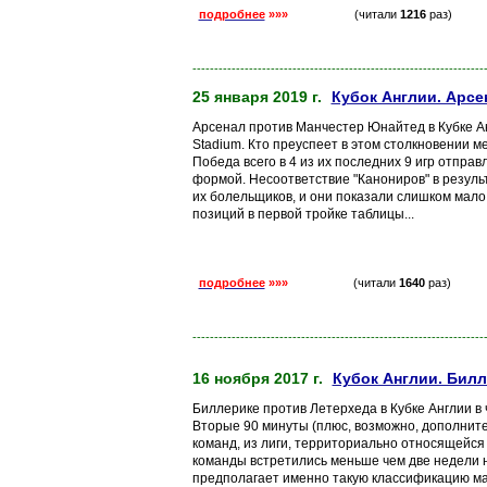
подробнее
»»»
(читали
1216
раз)
-------------------------------------------------------------------
25 января 2019 г.
Кубок Англии. Арсе
Арсенал против Манчестер Юнайтед в Кубке Ан
Stadium. Кто преуспеет в этом столкновении м
Победа всего в 4 из их последних 9 игр отправ
формой. Несоответствие "Канониров" в резул
их болельщиков, и они показали слишком мало 
позиций в первой тройке таблицы...
подробнее
»»»
(читали
1640
раз)
-------------------------------------------------------------------
16 ноября 2017 г.
Кубок Англии. Билл
Биллерике против Летерхеда в Кубке Англии в 
Вторые 90 минуты (плюс, возможно, дополнит
команд, из лиги, территориально относящейся
команды встретились меньше чем две недели н
предполагает именно такую классификацию мат