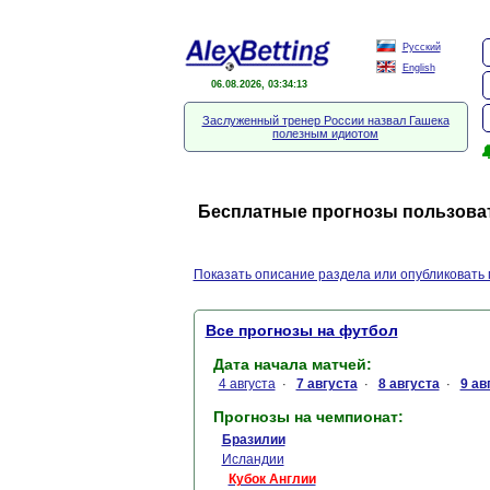
Русский
English
06.08.2026, 03:34:13
Заслуженный тренер России назвал Гашека
полезным идиотом

Бесплатные прогнозы пользовате
Показать описание раздела или опубликовать 
Все прогнозы на футбол
Дата начала матчей:
4 августа
7 августа
8 августа
9 ав
·
·
·
Прогнозы на чемпионат:
Бразилии
Исландии
Кубок Англии