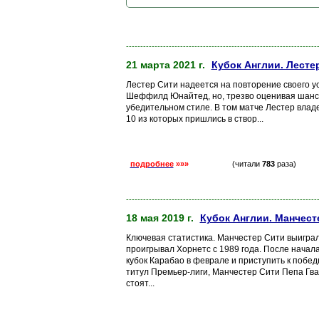
-------------------------------------------------------------------
21 марта 2021 г.
Кубок Англии. Лесте
Лестер Сити надеется на повторение своего ус
Шеффилд Юнайтед, но, трезво оценивая шансы
убедительном стиле. В том матче Лестер владе
10 из которых пришлись в створ...
подробнее
»»»
(читали
783
раза)
-------------------------------------------------------------------
18 мая 2019 г.
Кубок Англии. Манчест
Ключевая статистика. Манчестер Сити выиграл
проигрывал Хорнетс с 1989 года. После начала 
кубок Карабао в феврале и приступить к побед
титул Премьер-лиги, Манчестер Сити Пепа Гва
стоят...