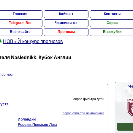
Главная
Кабинет
Контакты
Telegram Bot
Чемпионаты
Серии
Всё о сайте
Прогнозы
Еврокубки

НОВЫЙ конкурс прогнозов
ля Naslednikk. Кубок Англии
прогноз
Че
сброс фильтра даты
густа
сброс фильтра чемпионата
Ирландии
России. Премьер-Лига