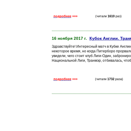
подробнее
»»»
(читали
1610
раз)
-------------------------------------------------------------------
16 ноября 2017 г.
Кубок Англии. Тран
Здравствуйте! Интересный матч в Кубке Англи
некоторое время, но когда Питерборо прорвалс
увидели, чего стоит клуб Лиги-Один, заброниро
Национальной Лиги, Транмэр, отбивалась, что
подробнее
»»»
(читали
1732
раза)
-------------------------------------------------------------------