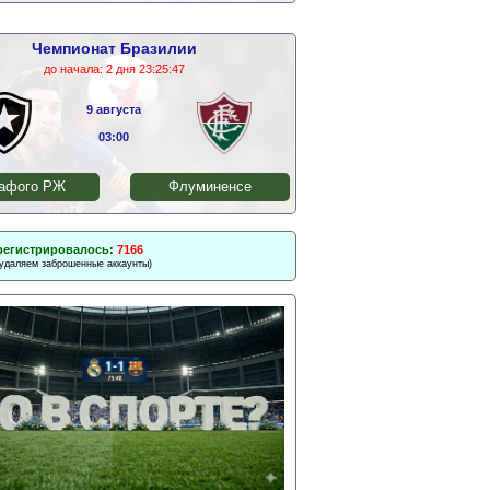
Чемпионат Бразилии
до начала:
2 дня 23:25:47
9 августа
03:00
афого РЖ
Флуминенсе
регистрировалось:
7166
 удаляем заброшенные аккаунты)