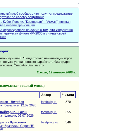
тинский клуб сообщил, что получил предложение
артака" по своему защитнику
, Кубок России, "Краснодар" - "Ахмат", прямая
овая онлайн трансляция
А отреагировали на слухи о том, что Инфантино
л перенести финал ЧМ-2030 в случае своей
ржки
ворят:
амый лучший!!! Я ещё только начинающий игрок
х, но уже успел неплохо заработать благодаря
гнозам. Спасибо Вам за это.
Oxoxo, 12 января 2009 г.
итаемые за прошлый месяц:
Автор
Читали
инск - Витебск
footballguru
370
ат Беларуси. 12.07.2026
пойкарна - ГАИС
footballguru
355
ат Швеции. 06.07.2026
рета - Крисиума
bestprognoz
346
т Бразилии. Серия 'B'.
26