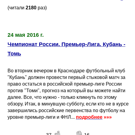
(читали
2180
раз)
24 мая 2016 г.
Чемпионат России. Премьер-Лига. Кубань -
Томь
Во вторник вечером в Краснодаре футбольный клуб
"Кубань" должен провести первый стыковой матч за
право остаться в российской премьер-лиге России
против "Томи", прогноз на который вы можете найти
далее. Все, что нужно - только кликнуть по этому
обзору. Итак, в минувшую субботу, если кто не в курсе
завершились российские первенства по футболу на
уровне премьер-лиги и ФНЛ...
подробнее
»»»