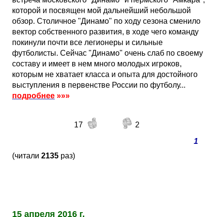
которой и посвящен мой дальнейший небольшой
обзор. Столичное "Динамо" по ходу сезона сменило
вектор собственного развития, в ходе чего команду
покинули почти все легионеры и сильные
футболисты. Сейчас "Динамо" очень слаб по своему
составу и имеет в нем много молодых игроков,
которым не хватает класса и опыта для достойного
выступления в первенстве России по футболу...
подробнее
»»»
17
2
1
(читали
2135
раз)
15 апреля 2016 г.