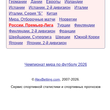
Германии
Дании
Европы
Ирландии
Испании
Испании. 2-й дивизион
Италии
Италии. Серия "Б"
Китая
Мира. Отборочные матчи
Норвегии
России. Премьер-Лига
Турции
Финляндии
Финляндии. 2-й дивизион
Франции
Швейцарии. Суперлига
Швеции
Южной Кореи
Японии
Японии. 2-й дивизион
Чемпионат мира по футболу 2026
©
AlexBetting.com
, 2007-2026.
Сервис спортивной статистики и спортивных прогнозов