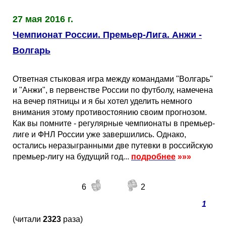
Таблицы
Ответы на вопросы
Бесплатные
►
27 мая 2016 г.
Еврокубки
Отзывы
Платные
Чемпионатов
►
Чемпионат России. Премьер-Лига. Анжи -
Волгарь
Инструменты
Новости
Статистика
Серии
Лига Чемпионов
►
Ответная стыковая игра между командами "Волгарь"
Telegram Bot
Партнёрка
Лига Европы
Поиск команд
и "Анжи", в первенстве России по футболу, намечена
на вечер пятницы и я бы хотел уделить немного
внимания этому противостоянию своим прогнозом.
Вакансии
Лига Конференций
Расчёт системы
Как вы помните - регулярные чемпионаты в премьер-
лиге и ФНЛ России уже завершились. Однако,
Реклама
Чемпионат Мира
На что ставят?
остались неразыгранными две путевки в российскую
премьер-лигу на будущий год...
подробнее
»»»
RSS
Чемпионат Европы
Telegram Bot
6
2
Контакты
Кубок Мира (отбор)
1
(читали
2323
раза)