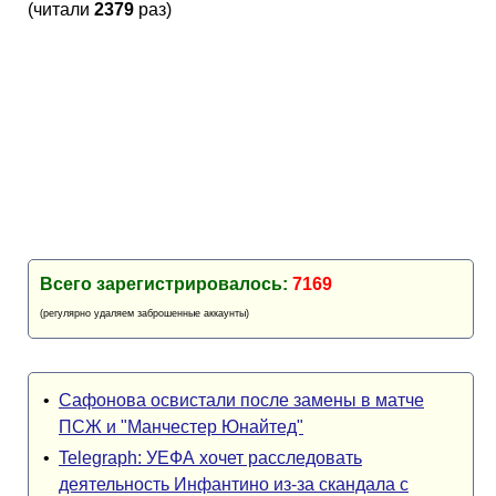
(читали
2379
раз)
Всего зарегистрировалось:
7169
(регулярно удаляем заброшенные аккаунты)
•
Сафонова освистали после замены в матче
ПСЖ и "Манчестер Юнайтед"
•
Telegraph: УЕФА хочет расследовать
деятельность Инфантино из-за скандала с