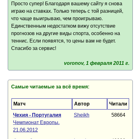
Просто супер! Благодаря вашему сайту я снова
играю на ставках. Только теперь с той разницей,
что чаще выигрываю, чем проигрываю.
Единственным недостатком вижу отсутствие
прогнозов на другие виды спорта, особенно на
теннис. Если появятся, то цены вам не будет.
Спасибо за сервис!
voronov, 1 февраля 2011 г.
Самые читаемые за всё время:
Матч
Автор
Читали
Чехия - Португалия
Sheikh
58664
Чемпионат Европы.
21.06.2012