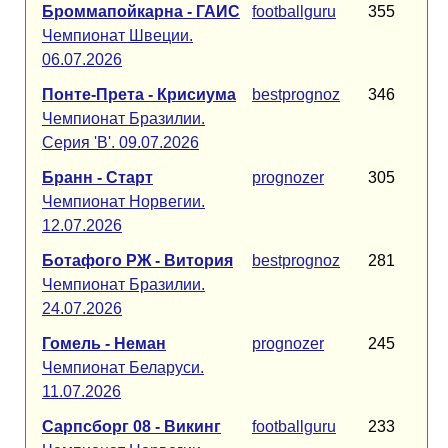
Броммапойкарна - ГАИС
footballguru
355
Чемпионат Швеции.
06.07.2026
Понте-Прета - Крисиума
bestprognoz
346
Чемпионат Бразилии.
Серия 'B'. 09.07.2026
Бранн - Старт
prognozer
305
Чемпионат Норвегии.
12.07.2026
Ботафого РЖ - Витория
bestprognoz
281
Чемпионат Бразилии.
24.07.2026
Гомель - Неман
prognozer
245
Чемпионат Беларуси.
11.07.2026
Сарпсборг 08 - Викинг
footballguru
233