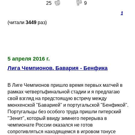
25
9
1
(читали
3449
раз)
5 апреля 2016 г.
Лига Чемпионов. Бавария - Бенфика
В Лиге Чемпионов пришло время первых матчей в
рамках четвертьфинальной стадии и я предлагаю
свой взгляд на предстоящую встречу между
мюнхенской "Баварией" и португальской "Бенфикой".
Португальцы без особого труда пришли питерский
"Зенит", который ввиду зимнего перерыва в
чемпионате России оказался не готов
сопротивляться находящемся в игровом тонусе