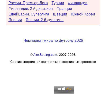
России. Премьер-Лига
Турции
Финляндии
Финляндии. 2-й дивизион
Франции
Швейцарии. Суперлига
Швеции
Южной Кореи
Японии
Японии. 2-й дивизион
Чемпионат мира по футболу 2026
©
AlexBetting.com
, 2007-2026.
Сервис спортивной статистики и спортивных прогнозов