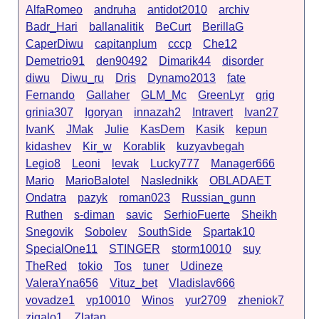
AlfaRomeo
andruha
antidot2010
archiv
Badr_Hari
ballanalitik
BeCurt
BerillaG
CaperDiwu
capitanplum
cccp
Che12
Demetrio91
den90492
Dimarik44
disorder
diwu
Diwu_ru
Dris
Dynamo2013
fate
Fernando
Gallaher
GLM_Mc
GreenLyr
grig
grinia307
Igoryan
innazah2
Intravert
Ivan27
IvanK
JMak
Julie
KasDem
Kasik
kepun
kidashev
Kir_w
Korablik
kuzyavbegah
Legio8
Leoni
levak
Lucky777
Manager666
Mario
MarioBalotel
Naslednikk
OBLADAET
Ondatra
pazyk
roman023
Russian_gunn
Ruthen
s-diman
savic
SerhioFuerte
Sheikh
Snegovik
Sobolev
SouthSide
Spartak10
SpecialOne11
STINGER
storm10010
suy
TheRed
tokio
Tos
tuner
Udineze
ValeraYna656
Vituz_bet
Vladislav666
vovadze1
vp10010
Winos
yur2709
zheniok7
zigalo1
Zlatan