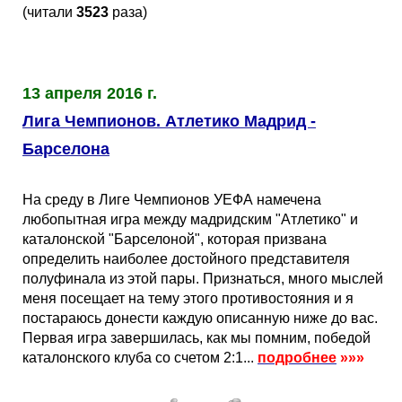
(читали
3523
раза)
13 апреля 2016 г.
Лига Чемпионов. Атлетико Мадрид -
Барселона
На среду в Лиге Чемпионов УЕФА намечена
любопытная игра между мадридским "Атлетико" и
каталонской "Барселоной", которая призвана
определить наиболее достойного представителя
полуфинала из этой пары. Признаться, много мыслей
меня посещает на тему этого противостояния и я
постараюсь донести каждую описанную ниже до вас.
Первая игра завершилась, как мы помним, победой
каталонского клуба со счетом 2:1...
подробнее
»»»