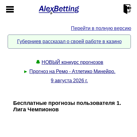
Перейти в полную версию
Главная
Губерниев рассказал о своей работе в казино
Кабинет
🔔
НОВЫЙ конкурс прогнозов
Контакты
►
Прогноз на Ремо - Атлетико Минейро.
9 августа 2026 г.
Новости спорта
Всё о сайте
►
Бесплатные прогнозы пользователя 1.
Лига Чемпионов
Прогнозы
Описание
►