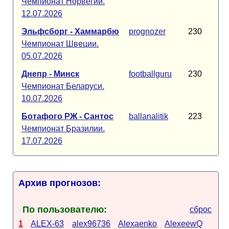
Чемпионат Норвегии.
12.07.2026
Эльфсборг - Хаммарбю
prognozer
230
Чемпионат Швеции.
05.07.2026
Днепр - Минск
footballguru
230
Чемпионат Беларуси.
10.07.2026
Ботафого РЖ - Сантос
ballanalitik
223
Чемпионат Бразилии.
17.07.2026
Архив прогнозов:
По пользователю:
сброс
1
ALEX-63
alex96736
Alexaenko
AlexeewQ