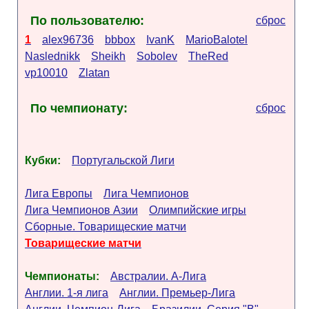
По пользователю:
сброс
1
alex96736
bbbox
IvanK
MarioBalotel
Naslednikk
Sheikh
Sobolev
TheRed
vp10010
Zlatan
По чемпионату:
сброс
Кубки:
Португальской Лиги
Лига Европы
Лига Чемпионов
Лига Чемпионов Азии
Олимпийские игры
Сборные. Товарищеские матчи
Товарищеские матчи
Чемпионаты:
Австралии. А-Лига
Англии. 1-я лига
Англии. Премьер-Лига