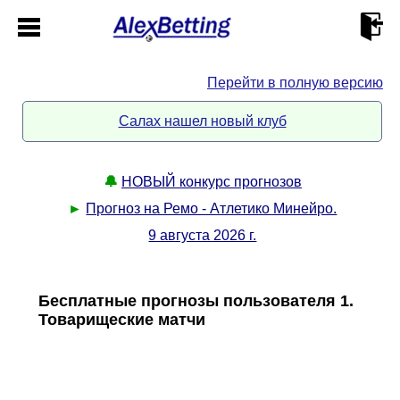
Перейти в полную версию
Главная
Салах нашел новый клуб
Кабинет
🔔
НОВЫЙ конкурс прогнозов
Контакты
►
Прогноз на Ремо - Атлетико Минейро.
9 августа 2026 г.
Новости спорта
Всё о сайте
►
Бесплатные прогнозы пользователя 1.
Товарищеские матчи
Прогнозы
Описание
►