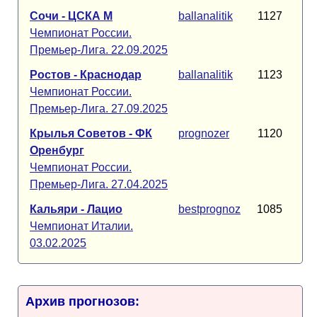
Сочи - ЦСКА М
ballanalitik
1127
Чемпионат России.
Премьер-Лига. 22.09.2025
Ростов - Краснодар
ballanalitik
1123
Чемпионат России.
Премьер-Лига. 27.09.2025
Крылья Советов - ФК
prognozer
1120
Оренбург
Чемпионат России.
Премьер-Лига. 27.04.2025
Кальяри - Лацио
bestprognoz
1085
Чемпионат Италии.
03.02.2025
Архив прогнозов: