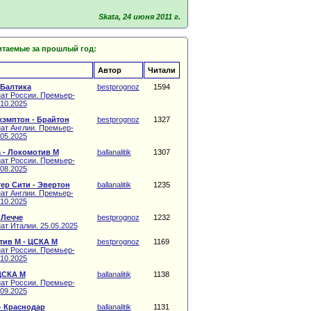
Skata, 24 июня 2011 г.
таемые за прошлый год:
Автор
Читали
 Балтика
bestprognoz
1594
ат России. Премьер-
.10.2025
эмптон - Брайтон
bestprognoz
1327
ат Англии. Премьер-
.05.2025
 - Локомотив М
ballanalitik
1307
ат России. Премьер-
.08.2025
ер Сити - Эвертон
ballanalitik
1235
ат Англии. Премьер-
.10.2025
 Лечче
bestprognoz
1232
ат Италии. 25.05.2025
ив М - ЦСКА М
bestprognoz
1169
ат России. Премьер-
.10.2025
ЦСКА М
ballanalitik
1138
ат России. Премьер-
.09.2025
- Краснодар
ballanalitik
1131