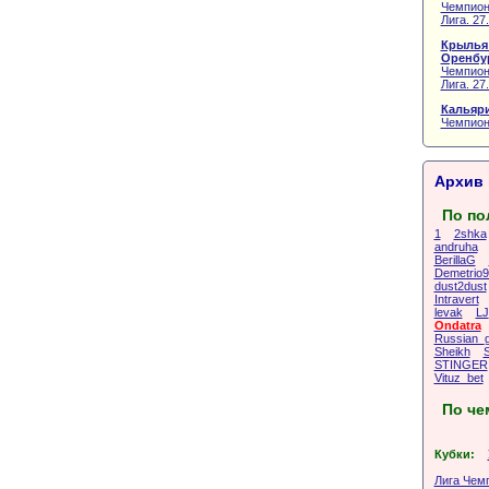
Чемпион
Лига. 27
Крылья 
Оренбу
Чемпион
Лига. 27
Кальяри
Чемпион
Архив 
По по
1
2shka
andruha
BerillaG
Demetrio9
dust2dust
Intravert
levak
LJ
Ondatra
Russian_
Sheikh
STINGER
Vituz_bet
По че
Кубки:
Лига Чем