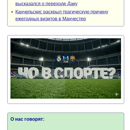
высказался о переходе Даку
•
Канчельскис раскрыл трагическую причину
ежегодных визитов в Манчестер
О нас говорят: