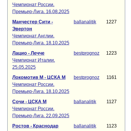
Чемпионат России.
Премьер-Лига. 16.08.2025
Манчестер Сити -
ballanalitik
1227
Эвертон
Чемпионат Англии.
Премьер-Лига. 18.10.2025
Лацио - Лечче
bestprognoz
1223
Чемпионат Италии.
25.05.2025
Локомотив М - ЦСКА М
bestprognoz
1161
Чемпионат России.
Премьер-Лига. 18.10.2025
Сочи - ЦСКА М
ballanalitik
1127
Чемпионат России.
Премьер-Лига. 22.09.2025
Ростов - Краснодар
ballanalitik
1123