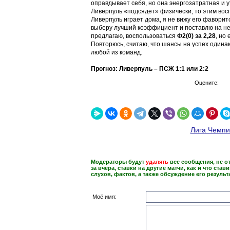
оправдывает себя, но она энергозатратная и ут
Ливерпуль «подсядет» физически, то этим восп
Ливерпуль играет дома, я не вижу его фаворит
выберу лучший коэффициент и поставлю на не
предлагаю, воспользоваться
Ф2(0) за 2,28
, но
Повторюсь, считаю, что шансы на успех одинако
любой из команд.
Прогноз: Ливерпуль – ПСЖ 1:1 или 2:2
Оцените:
Лига Чемпи
Модераторы будут
удалять
все сообщения, не о
за вчера, ставки на другие матчи, как и что став
слухов, фактов, а также обсуждение его результ
Моё имя: