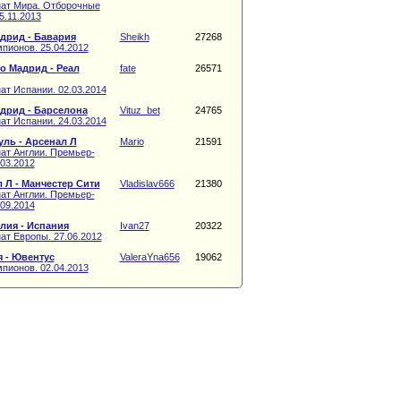
ат Мира. Отборочные
5.11.2013
дрид - Бавария
Sheikh
27268
пионов. 25.04.2012
о Мадрид - Реал
fate
26571
ат Испании. 02.03.2014
дрид - Барселона
Vituz_bet
24765
ат Испании. 24.03.2014
ль - Арсенал Л
Mario
21591
ат Англии. Премьер-
.03.2012
 Л - Манчестер Сити
Vladislav666
21380
ат Англии. Премьер-
.09.2014
лия - Испания
Ivan27
20322
ат Европы. 27.06.2012
 - Ювентус
ValeraYna656
19062
пионов. 02.04.2013