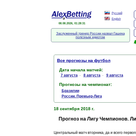
Русский
English
08.08.2026, 01:28:31
Заслуженный тренер России назвал Гашека
полезным идиотом

Все прогнозы на футбол
Дата начала матчей:
7 августа
8 августа
9 августа
·
·
Прогнозы на чемпионат:
Бразилии
России. Премьер-Лига
18 сентября 2018 г.
Прогноз на Лигу Чемпионов. Л
Центральный матч вторника, да и всего первог