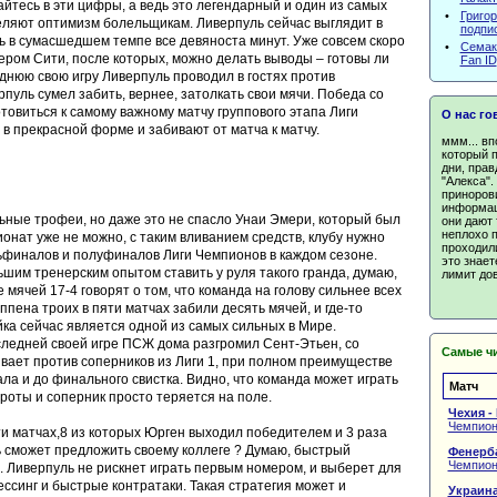
айтесь в эти цифры, а ведь это легендарный и один из самых
•
Григор
селяют оптимизм болельщикам. Ливерпуль сейчас выглядит в
подпи
ь в сумасшедшем темпе все девяноста минут. Уже совсем скоро
•
Семак
ером Сити, после которых, можно делать выводы – готовы ли
Fan ID
днюю свою игру Ливерпуль проводил в гостях против
рпуль сумел забить, вернее, затолкать свои мячи. Победа со
товиться к самому важному матчу группового этапа Лиги
О нас го
в прекрасной форме и забивают от матча к матчу.
ммм... вп
который 
дни, прав
"Алекса".
приноров
информац
ные трофеи, но даже это не спасло Унаи Эмери, который был
они дают 
неплохо п
онат уже не можно, с таким вливанием средств, клубу нужно
проходили
тьфиналов и полуфиналов Лиги Чемпионов в каждом сезоне.
это знает
льшим тренерским опытом ставить у руля такого гранда, думаю,
лимит дов
 мячей 17-4 говорят о том, что команда на голову сильнее всех
ппена троих в пяти матчах забили десять мячей, и где-то
йка сейчас является одной из самых сильных в Мире.
оследней своей игре ПСЖ дома разгромил Сент-Этьен, со
Самые чи
бывает против соперников из Лиги 1, при полном преимуществе
ла и до финального свистка. Видно, что команда может играть
Матч
ороты и соперник просто теряется на поле.
Чехия -
Чемпион
ти матчах,8 из которых Юрген выходил победителем и 3 раза
ль сможет предложить своему коллеге ? Думаю, быстрый
Фенерба
Чемпиона
 Ливерпуль не рискнет играть первым номером, и выберет для
ссинг и быстрые контратаки. Такая стратегия может и
Украина