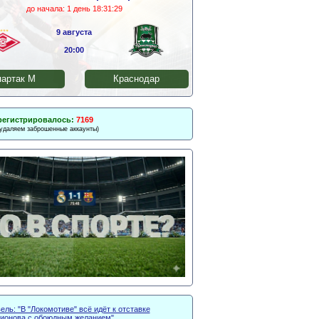
до начала:
1 день 18:31:29
9 августа
20:00
артак М
Краснодар
регистрировалось:
7169
 удаляем заброшенные аккаунты)
ль: "В "Локомотиве" всё идёт к отставке
тионова с обоюдным желанием"