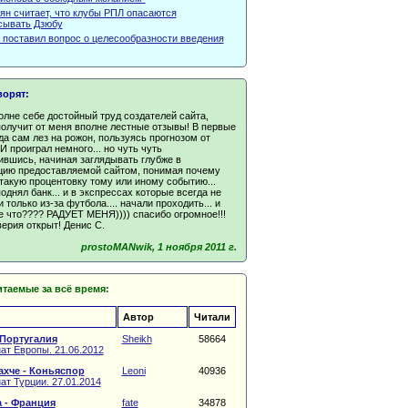
ян считает, что клубы РПЛ опасаются
сывать Дзюбу
 поставил вопрос о целесообразности введения
ворят:
олне себе достойный труд создателей сайта,
получит от меня вполне лестные отзывы! В первые
да сам лез на рожон, пользуясь прогнозом от
 И проиграл немного... но чуть чуть
ившись, начиная заглядывать глубже в
ию предоставляемой сайтом, понимая почему
такую процентовку тому или иному событию...
однял банк... и в экспрессах которые всегда не
 только из-за футбола.... начали проходить... и
е что???? РАДУЕТ МЕНЯ)))) спасибо огромное!!!
ерия открыт! Денис С.
prostoMANwik, 1 ноября 2011 г.
таемые за всё время:
Автор
Читали
 Португалия
Sheikh
58664
ат Европы. 21.06.2012
хче - Коньяспор
Leoni
40936
т Турции. 27.01.2014
 - Франция
fate
34878