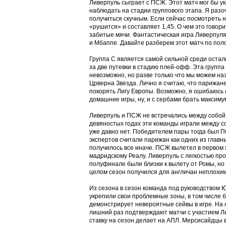
Ливерпуль сыграет с ПСЖ. Этот матч мог бы у
наблюдать на стадии группового этапа. Я разо
получиться скучным. Если сейчас посмотреть н
«рушится» и составляет 1,45. О чем это говори
забитые мячи. Фантастическая игра Ливерпуля
и Мбаппе. Давайте разберем этот матч по пол
Группа С является самой сильной среди остал
за две путевки в стадию плей-офф. Эта группа
невозможно, но разве только что мы можем назв
Црверна Звезда. Лично я считаю, что парижане
покорять Лигу Европы. Возможно, я ошибаюсь с
домашние игры, ну, и с сербами брать максиму
Ливерпуль и ПСЖ не встречались между собой 
девяностых годах эти команды играли между со
уже давно нет. Победителем пары тогда был 
экспертов считали парижан как одних из главн
получилось все иначе. ПСЖ вылетел в первом 
мадридскому Реалу. Ливерпуль с легкостью пр
полуфинале были близки к вылету от Ромы, но
целом сезон получился для англичан неплохим
Из сезона в сезон команда под руководством 
укрепили свои проблемные зоны, в том числе 
демонстрирует невероятные сейвы в игре. На 
лишний раз подтверждают матчи с участием Лив
ставку на сезон делает на АПЛ. Мерсисайдцы 