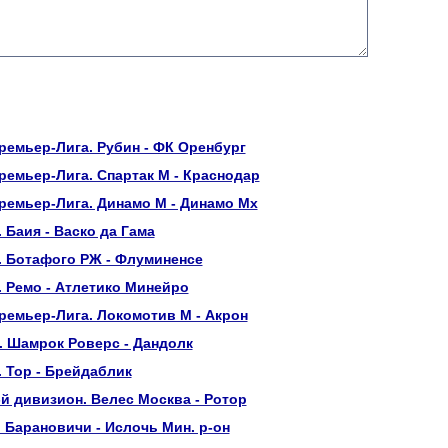
ремьер-Лига. Рубин - ФК Оренбург
ремьер-Лига. Спартак М - Краснодар
ремьер-Лига. Динамо М - Динамо Мх
 Баия - Васко да Гама
. Ботафого РЖ - Флуминенсе
 Ремо - Атлетико Минейро
ремьер-Лига. Локомотив М - Акрон
 Шамрок Роверс - Дандолк
 Тор - Брейдаблик
-й дивизион. Велес Москва - Ротор
 Барановичи - Ислочь Мин. р-он