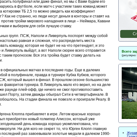
красить полуфинал или даже финал, но мы с Вами будем его
чаруюсь в футболе, если матч с участием таких команд может
а котировки ТБ 2,5 то можно увидеть как коэффициент
т? Как не странно, но люди несут деньги в конторы и ставят на
 против тройки мирового нападения в лице – Неймара, Кавани
очкам и выберем для себя лучшую ставку.
Сп
ьных групп. ПСЖ, Наполи и Ливерпуль поспорят между собой
 настолько равная и сложная, что распределить места
ать команду, которая не будет не на что претендует, и это
 и Ливерпуль выйдут, а вот Наполи скорее всего отправится
Всего за
 таким прогнозом. Вся эта тройка будет ставку делать на
(регулярно
м.
в официальных матчах в последние годы. Еще в далеких
бой в полуфинале, правда в турнире Кубка Кубков, которого
ПСЖ, который вышел в финал. В прошлом сезоне большинство
ых фаворитов турнира. В Ливерпуль мало кто верил, но на деле
же раунде плей-офф, где ничего не смог противопоставить
ошел Порту, затем дважды обыграл Сити в четвертьфинале. В
 обошлось. На стадии финала не повезло и проиграли Реалу. В
.
Юргена Клоппа прибавляет в игре. Летом красные хорошо
был приобретен новый голкипер Алиссон, который уже
сегодняшний день команда хорошо укомплектована, что
ерпуля. Ни для кого не секрет то, что Юрген Клопп главную
•
Жураве
в последний раз завоевывали золотые медали в далеком 1990-
Галак