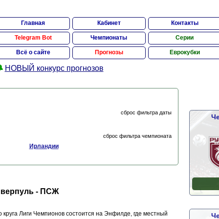
Главная
Кабинет
Контакты
Telegram Bot
Чемпионаты
Серии
Всё о сайте
Прогнозы
Еврокубки

НОВЫЙ конкурс прогнозов
сброс фильтра даты
Че
сброс фильтра чемпионата
Ирландии
иверпуль - ПСЖ
о круга Лиги Чемпионов состоится на Энфилде, где местный
Че