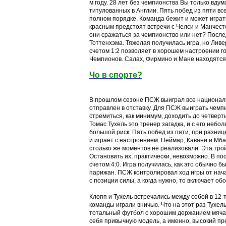
м году. 28 лет без чемпионства Вы только вдум
титулованных в Англии. Пять побед из пяти в
полном порядке. Команда бежит и может играт
красным предстоят встречи с Челси и Манчест
они сражаться за чемпионство или нет? После
Тоттенхэма. Тяжелая получилась игра, но Ливе
счетом 1:2 позволяет в хорошем настроении го
Чемпионов. Салах, Фирмино и Мане находятся 
Чо в спорте?
В прошлом сезоне ПСЖ выиграл все националь
отправлен в отставку. Для ПСЖ выиграть чемпи
стремиться, как минимум, доходить до четвер
Томас Тухель это тренер загадка, и с его небо
большой риск. Пять побед из пяти, при разнице
и играет с настроением. Неймар, Кавани и Мба
столько же моментов не реализовали. Эта тро
Остановить их, практически, невозможно. В п
счетом 4:0. Игра получилась, как это обычно 
парижан. ПСЖ контролировал ход игры от нача
с позиции силы, а когда нужно, то включает об
Клопп и Тухель встречались между собой в 12-
команды играли вничью. Что на этот раз Тухе
тотальный футбол с хорошим держанием мяча.
себя привычную модель, а именно, высокий пре