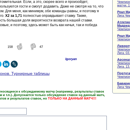
омительная. Если, а это, скорее всего и произойдет,
Чемпион
матчи. 1
ользуются гости и смогут додавить. Даже не смотря на то, что
ом. Для меня, как минимум, обе команды равны, и поэтому я
Реал Ма
Лига Чем
го.
Х2 за 1,71
полностью оправдывает ставку. Также,
 есть большая доля вероятности возврата нашей ставки.
Атлетик
вые, и поэтому, здесь может быть как ничья, так и победа
Мадрид
Чемпион
Реал Ма
Чемпион
Ливерпу
158
47
Чемпион
Лига. 03
Igoryan
Арсенал
Чемпион
Лига. 13
онов. Турнирные таблицы
Португа
Чемпион
Бавария
Лига Чем
тносящиеся к обсуждаемому матчу (например, результаты ставок
им и т.п.). Допускается только обсуждение ставок на данный матч,
атов и результатов ставок, но
ТОЛЬКО НА ДАННЫЙ МАТЧ!!!