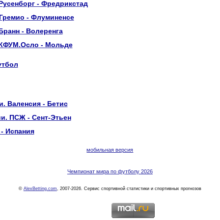
Русенборг - Фредрикстад
Гремио - Флуминенсе
Бранн - Волеренга
 КФУМ.Осло - Мольде
утбол
. Валенсия - Бетис
и. ПСЖ - Сент-Этьен
 - Испания
мобильная версия
Чемпионат мира по футболу 2026
©
AlexBetting.com
, 2007-2026. Сервис спортивной статистики и спортивных прогнозов