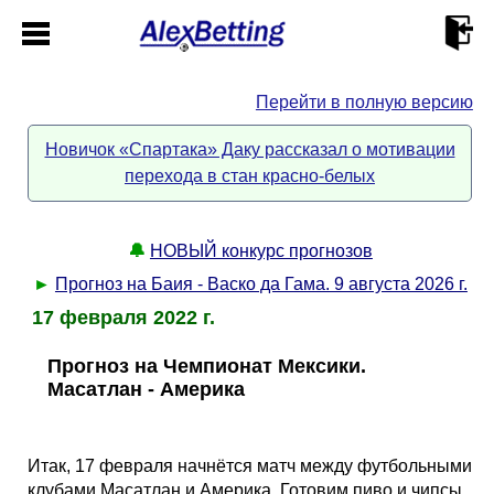
Перейти в полную версию
Главная
Новичок «Спартака» Даку рассказал о мотивации
перехода в стан красно-белых
Кабинет
Контакты
🔔
НОВЫЙ конкурс прогнозов
►
Прогноз на Баия - Васко да Гама. 9 августа 2026 г.
Новости спорта
17 февраля 2022 г.
Прогноз на Чемпионат Мексики.
Всё о сайте
►
Масатлан - Америка
Прогнозы
Описание
►
Итак, 17 февраля начнётся матч между футбольными
клубами Масатлан и Америка. Готовим пиво и чипсы