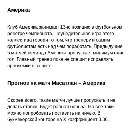
Кубок Европы (отбор)
Америка
Лига Наций
Клуб Америка занимает 13-ю позицию в футбольном
реестре чемпионата. Неубедительная игра этого
коллектива говорит о том, что тренеру и самим
футболистам есть над чем поработать. Предыдущие
5 матчей команда Америка пропускает минимум один
гол. Главный тренер пока не спешит исправлять
проблемки в защите.
Прогноз на матч Масатлан – Америка
Скорее всего, такие матчи лучше пропускать и не
делать ставки. Будет равная борьба. Но всё-таки
можно попробовать поставить на ничью. В
букмекерской конторе на X коэффициент 3.36.