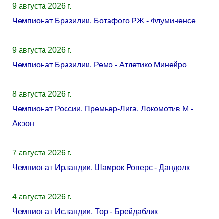
9 августа 2026 г.
Чемпионат Бразилии. Ботафого РЖ - Флуминенсе
9 августа 2026 г.
Чемпионат Бразилии. Ремо - Атлетико Минейро
8 августа 2026 г.
Чемпионат России. Премьер-Лига. Локомотив М -
Акрон
7 августа 2026 г.
Чемпионат Ирландии. Шамрок Роверс - Дандолк
4 августа 2026 г.
Чемпионат Исландии. Тор - Брейдаблик