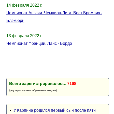
14 февраля 2022 г.
Чемпионат Англии. Чемпион-Лига. Вест Бромвич -
Блэкберн
13 февраля 2022 г.
Чемпионат Франции. Ланс - Бордо
Всего зарегистрировалось:
7168
(регулярно удаляем заброшенные аккаунты)
•
У Карпина родился первый сын после пяти