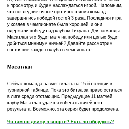
Таблицы
Ответы на вопросы
Бесплатные
►
к просмотру, и будем наслаждаться игрой. Напомним,
что последние очные противостояния команд
Еврокубки
Отзывы
Платные
Чемпионатов
►
завершились победой гостей 3 раза. Последняя игра
у хозяев в чемпионате была хорошей, и они
одержали победу над клубом Тихуана. Для команды
Инструменты
Новости
Статистика
Серии
Лига Чемпионов
►
Масатлан это будет матч на победу или целью будет
добиться минимум ничьей? Давайте рассмотрим
состояние каждого клуба в чемпионате.
Telegram Bot
Партнёрка
Лига Европы
Поиск команд
Вакансии
Лига Конференций
Расчёт системы
Масатлан
Реклама
Чемпионат Мира
На что ставят?
Сейчас команда разместилась на 15-й позиции в
турнирной таблице. Пока это битва за право остаться
в лиге среди отстающих. Предыдущие 11 матчей
RSS
Чемпионат Европы
Telegram Bot
клубу Масатлан удаётся избегать ничейного
результата. Возможно, эта серия будет продолжена.
Контакты
Кубок Мира (отбор)
Чо там по движу в спорте? Есть чо обсудить?