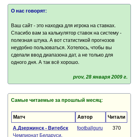
О нас говорят:
Ваш сайт - это находка для игрока на ставках.
Спасибо вам за калькулятор ставок на систему -
полезная штука. А вот статистикой прогнозов
неудобно пользоваться. Хотелось, чтобы вы
сделали ввод диапазона дат, а не только для
одного дня. А так всё хорошо.
prov, 28 января 2009 г.
Самые читаемые за прошлый месяц:
Матч
Автор
Читали
А.Дзержинск - Витебск
footballguru
370
Чемпионат Беларуси.