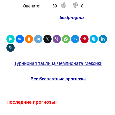
Оцените:
39
8
bestprognoz
Турнирная таблица Чемпионата Мексики
Все бесплатные прогнозы
Последние прогнозы: