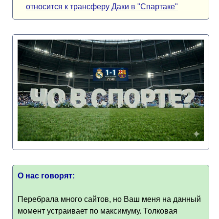
относится к трансферу Даки в "Спартаке"
О нас говорят:
Перебрала много сайтов, но Ваш меня на данный
момент устраивает по максимуму. Толковая