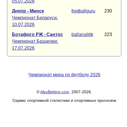
05.07.2026
Днепр - Минск
footballguru
230
Чемпионат Беларуси.
10.07.2026
Ботафого РЖ - Сантос
ballanalitik
223
Чемпионат Бразилии.
17.07.2026
Чемпионат мира по футболу 2026
©
AlexBetting.com
, 2007-2026.
Сервис спортивной статистики и спортивных прогнозов