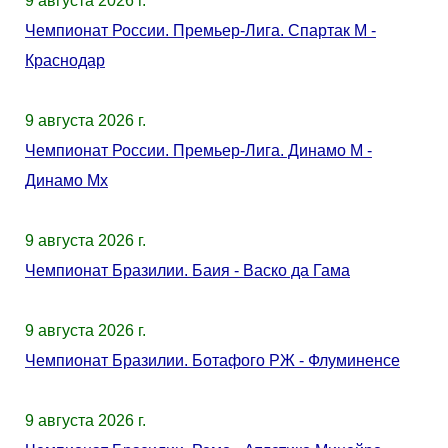
9 августа 2026 г.
Чемпионат России. Премьер-Лига. Спартак М -
Краснодар
9 августа 2026 г.
Чемпионат России. Премьер-Лига. Динамо М -
Динамо Мх
9 августа 2026 г.
Чемпионат Бразилии. Баия - Васко да Гама
9 августа 2026 г.
Чемпионат Бразилии. Ботафого РЖ - Флуминенсе
9 августа 2026 г.