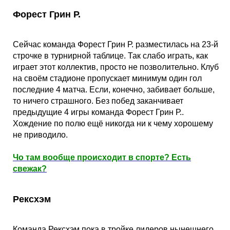
Кубок Европы (отбор)
Форест Грин Р.
Лига Наций
Сейчас команда Форест Грин Р. разместилась на 23-й
строчке в турнирной таблице. Так слабо играть, как
играет этот коллектив, просто не позволительно. Клуб
на своём стадионе пропускает минимум один гол
последние 4 матча. Если, конечно, забивает больше,
то ничего страшного. Без побед заканчивает
предыдущие 4 игры команда Форест Грин Р..
Хождение по полю ещё никогда ни к чему хорошему
не приводило.
Чо там вообще происходит в спорте? Есть
свежак?
Рексхэм
Команда Рексхэм пока в тройке лидеров нынешнего