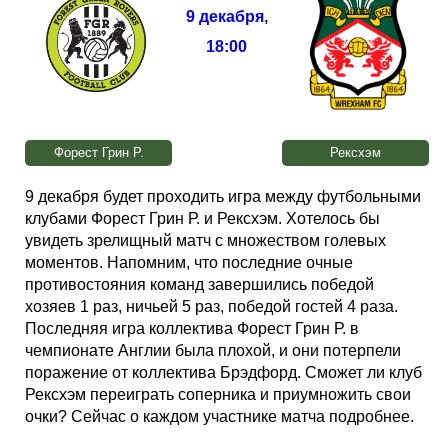
Таблицы
Ответы на вопросы
Бесплатные
►
9 декабря
,
18:00
Еврокубки
Отзывы
Платные
Чемпионатов
►
Инструменты
Новости
Статистика
Серии
Лига Чемпионов
►
Форест Грин Р.
Рексхэм
Telegram Bot
Партнёрка
Лига Европы
Поиск команд
9 декабря будет проходить игра между футбольными
клубами Форест Грин Р. и Рексхэм. Хотелось бы
Вакансии
Лига Конференций
Расчёт системы
увидеть зрелищный матч с множеством голевых
моментов. Напомним, что последние очные
противостояния команд завершились победой
Реклама
Чемпионат Мира
На что ставят?
хозяев 1 раз, ничьей 5 раз, победой гостей 4 раза.
Последняя игра коллектива Форест Грин Р. в
RSS
Чемпионат Европы
Telegram Bot
чемпионате Англии была плохой, и они потерпели
поражение от коллектива Брэдфорд. Сможет ли клуб
Рексхэм переиграть соперника и приумножить свои
Контакты
Кубок Мира (отбор)
очки? Сейчас о каждом участнике матча подробнее.