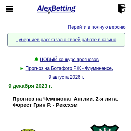
Перейти в полную версию
Главная
Губерниев рассказал о своей работе в казино
Кабинет
🔔
НОВЫЙ конкурс прогнозов
Контакты
►
Прогноз на Ботафого РЖ - Флуминенсе.
9 августа 2026 г.
Новости спорта
9 декабря 2023 г.
Всё о сайте
►
Прогноз на Чемпионат Англии. 2-я лига.
Форест Грин Р. - Рексхэм
Прогнозы
Описание
►