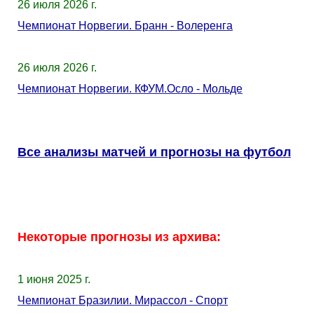
26 июля 2026 г.
Чемпионат Норвегии. Бранн - Волеренга
26 июля 2026 г.
Чемпионат Норвегии. КФУМ.Осло - Мольде
Все анализы матчей и прогнозы на футбол
Некоторые прогнозы из архива:
1 июня 2025 г.
Чемпионат Бразилии. Мирассол - Спорт