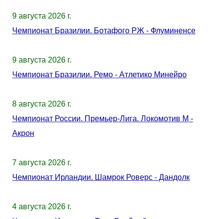
9 августа 2026 г.
Чемпионат Бразилии. Ботафого РЖ - Флуминенсе
9 августа 2026 г.
Чемпионат Бразилии. Ремо - Атлетико Минейро
8 августа 2026 г.
Чемпионат России. Премьер-Лига. Локомотив М -
Акрон
7 августа 2026 г.
Чемпионат Ирландии. Шамрок Роверс - Дандолк
4 августа 2026 г.