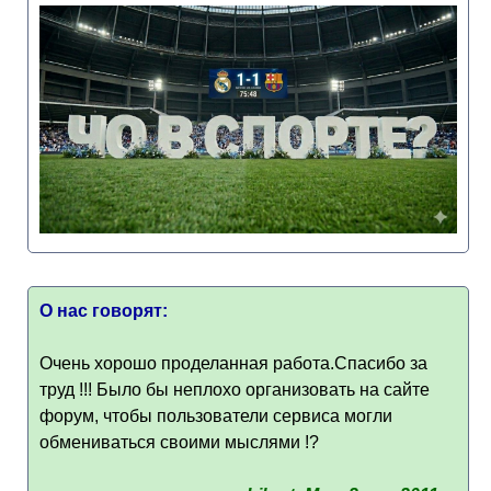
О нас говорят:
Очень хорошо проделанная работа.Спасибо за
труд !!! Было бы неплохо организовать на сайте
форум, чтобы пользователи сервиса могли
обмениваться своими мыслями !?