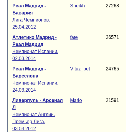
Реал Мадрид -
Sheikh
27268
Бавария
Лига Чемпионов.
25.04.2012
Атлетико Мадрид -
fate
26571
Реал Мадрид
Чемпионат Испании.
02.03.2014
Реал Мадрид -
Vituz_bet
24765
Барселона
Чемпионат Испании.
24.03.2014
Ливерпуль - Арсенал
Mario
21591
Л
Чемпионат Англии.
Премьер-Лига.
03.03.2012