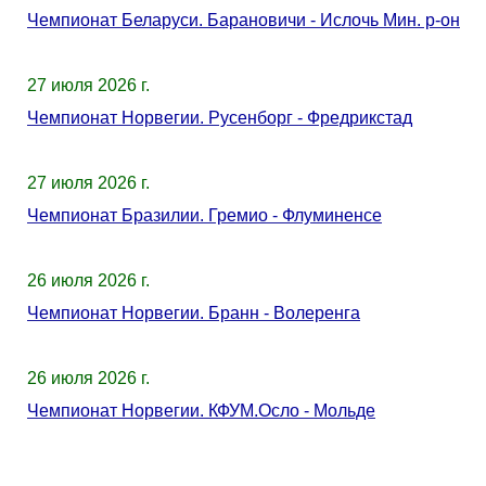
Чемпионат Беларуси. Барановичи - Ислочь Мин. р-он
27 июля 2026 г.
Чемпионат Норвегии. Русенборг - Фредрикстад
27 июля 2026 г.
Чемпионат Бразилии. Гремио - Флуминенсе
26 июля 2026 г.
Чемпионат Норвегии. Бранн - Волеренга
26 июля 2026 г.
Чемпионат Норвегии. КФУМ.Осло - Мольде