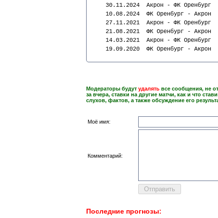
  30.11.2024  Акрон - ФК Оренбург  
  10.08.2024  ФК Оренбург - Акрон  
  27.11.2021  Акрон - ФК Оренбург  
  21.08.2021  ФК Оренбург - Акрон  
  14.03.2021  Акрон - ФК Оренбург  
  19.09.2020  ФК Оренбург - Акрон  
Модераторы будут
удалять
все сообщения, не о
за вчера, ставки на другие матчи, как и что став
слухов, фактов, а также обсуждение его результ
Моё имя:
Комментарий:
Последние прогнозы: