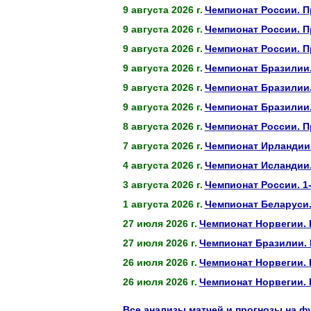
9 августа 2026 г.
Чемпионат России. П
9 августа 2026 г.
Чемпионат России. П
9 августа 2026 г.
Чемпионат России. П
9 августа 2026 г.
Чемпионат Бразилии.
9 августа 2026 г.
Чемпионат Бразилии
9 августа 2026 г.
Чемпионат Бразилии.
8 августа 2026 г.
Чемпионат России. П
7 августа 2026 г.
Чемпионат Ирландии.
4 августа 2026 г.
Чемпионат Исландии.
3 августа 2026 г.
Чемпионат России. 1
1 августа 2026 г.
Чемпионат Беларуси.
27 июля 2026 г.
Чемпионат Норвегии. 
27 июля 2026 г.
Чемпионат Бразилии. 
26 июля 2026 г.
Чемпионат Норвегии. 
26 июля 2026 г.
Чемпионат Норвегии.
Все анализы матчей и прогнозы на ф