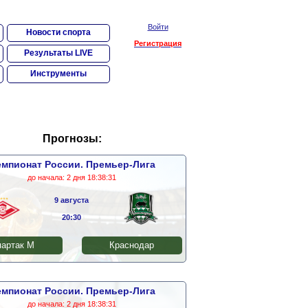
Войти
Новости спорта
Регистрация
Результаты LIVE
Инструменты
Прогнозы:
мпионат России. Премьер-Лига
до начала:
2 дня 18:38:30
9 августа
20:30
артак М
Краснодар
мпионат России. Премьер-Лига
до начала:
2 дня 18:38:30