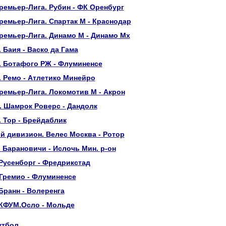
ремьер-Лига. Рубин - ФК Оренбург
ремьер-Лига. Спартак М - Краснодар
ремьер-Лига. Динамо М - Динамо Мх
 Баия - Васко да Гама
. Ботафого РЖ - Флуминенсе
 Ремо - Атлетико Минейро
ремьер-Лига. Локомотив М - Акрон
 Шамрок Роверс - Дандолк
 Тор - Брейдаблик
-й дивизион. Велес Москва - Ротор
 Барановичи - Ислочь Мин. р-он
Русенборг - Фредрикстад
Гремио - Флуминенсе
Бранн - Волеренга
 КФУМ.Осло - Мольде
утбол