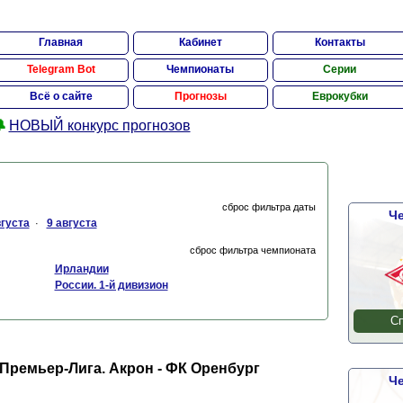
Главная
Кабинет
Контакты
Telegram Bot
Чемпионаты
Серии
Всё о сайте
Прогнозы
Еврокубки

НОВЫЙ конкурс прогнозов
сброс фильтра даты
Че
вгуста
9 августа
·
сброс фильтра чемпионата
Ирландии
России. 1-й дивизион
Сп
Премьер-Лига. Акрон - ФК Оренбург
Че