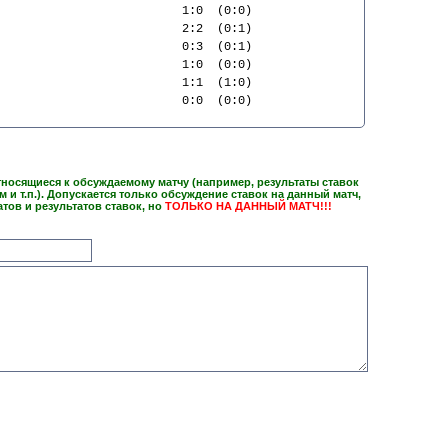
                          1:0  (0:0) 
                          2:2  (0:1) 
                          0:3  (0:1) 
                          1:0  (0:0) 
                          1:1  (1:0) 
                          0:0  (0:0) 
тносящиеся к обсуждаемому матчу (например, результаты ставок
им и т.п.). Допускается только обсуждение ставок на данный матч,
атов и результатов ставок, но
ТОЛЬКО НА ДАННЫЙ МАТЧ!!!