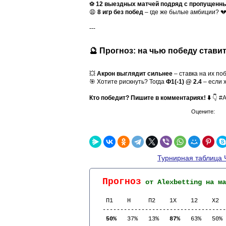
⚽
12 выездных матчей подряд с пропущенн
😩
8 игр без побед
– где же былые амбиции? 💔 
---
🔮 Прогноз: на чью победу стави
💥
Акрон выглядит сильнее
– ставка на их поб
🎯 Хотите рискнуть? Тогда
Ф1(-1) @ 2.4
– если х
Кто победит? Пишите в комментариях! ⬇️
👇 #
Оцените:
Турнирная таблица 
Прогноз
 от Alexbetting на ма
 П1    Н     П2    1Х    12    Х2  
-----------------------------------
50%   
37%   13%   
87%   
63%   50% 