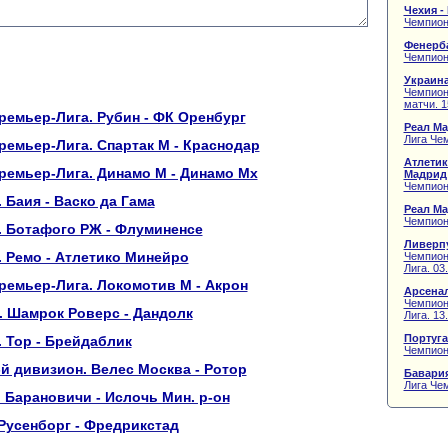
Чехия -
Чемпион
Фенерба
Чемпиона
Украина
Чемпион
матчи. 1
ремьер-Лига. Рубин - ФК Оренбург
Реал Ма
Лига Чем
ремьер-Лига. Спартак М - Краснодар
Атлетик
ремьер-Лига. Динамо М - Динамо Мх
Мадрид
Чемпион
 Баия - Васко да Гама
Реал Ма
Чемпион
. Ботафого РЖ - Флуминенсе
Ливерпу
 Ремо - Атлетико Минейро
Чемпион
Лига. 03
ремьер-Лига. Локомотив М - Акрон
Арсенал
Чемпион
 Шамрок Роверс - Дандолк
Лига. 13
Португа
 Тор - Брейдаблик
Чемпион
-й дивизион. Велес Москва - Ротор
Бавария
Лига Чем
 Барановичи - Ислочь Мин. р-он
Русенборг - Фредрикстад