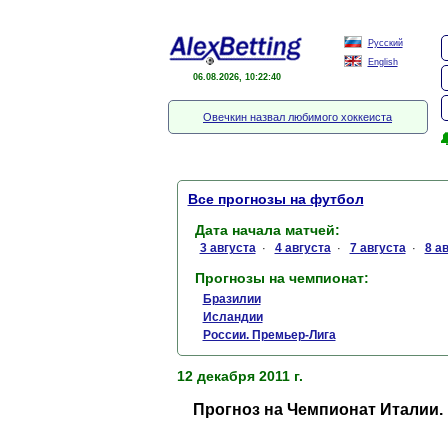
Русский
English
06.08.2026, 10:22:40
Овечкин назвал любимого хоккеиста

Все прогнозы на футбол
Дата начала матчей:
3 августа
4 августа
7 августа
8 а
·
·
·
Прогнозы на чемпионат:
Бразилии
Исландии
России. Премьер-Лига
12 декабря 2011 г.
Прогноз на Чемпионат Италии.