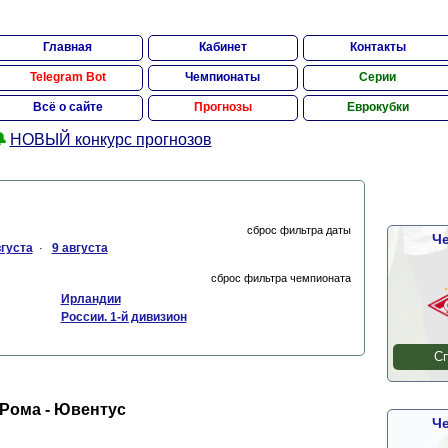
Главная
Кабинет
Контакты
Telegram Bot
Чемпионаты
Серии
Всё о сайте
Прогнозы
Еврокубки

НОВЫЙ конкурс прогнозов
сброс фильтра даты
Че
вгуста
9 августа
·
сброс фильтра чемпионата
Ирландии
России. 1-й дивизион
Сп
 Рома - Ювентус
Че