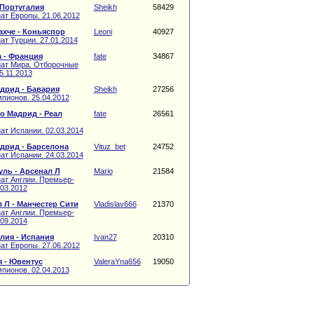
 Португалия
Sheikh
58429
ат Европы. 21.06.2012
хче - Коньяспор
Leoni
40927
т Турции. 27.01.2014
 - Франция
fate
34867
ат Мира. Отборочные
5.11.2013
дрид - Бавария
Sheikh
27256
пионов. 25.04.2012
о Мадрид - Реал
fate
26561
ат Испании. 02.03.2014
дрид - Барселона
Vituz_bet
24752
ат Испании. 24.03.2014
ль - Арсенал Л
Mario
21584
ат Англии. Премьер-
.03.2012
 Л - Манчестер Сити
Vladislav666
21370
ат Англии. Премьер-
.09.2014
лия - Испания
Ivan27
20310
ат Европы. 27.06.2012
 - Ювентус
ValeraYna656
19050
пионов. 02.04.2013