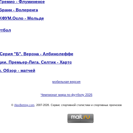
Гремио - Флуминенсе
Бранн - Волеренга
 КФУМ.Осло - Мольде
утбол
 Серия "Б". Верона - Албинолеффе
и. Премьер-Лига. Селтик - Хартс
 Обзор - матчей
мобильная версия
Чемпионат мира по футболу 2026
©
AlexBetting.com
, 2007-2026. Сервис спортивной статистики и спортивных прогнозов