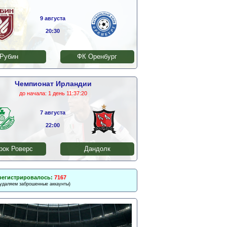
9 августа
20:30
Рубин
ФК Оренбург
Чемпионат Ирландии
до начала:
1 день 11:37:20
7 августа
22:00
ок Роверс
Дандолк
регистрировалось:
7167
 удаляем заброшенные аккаунты)