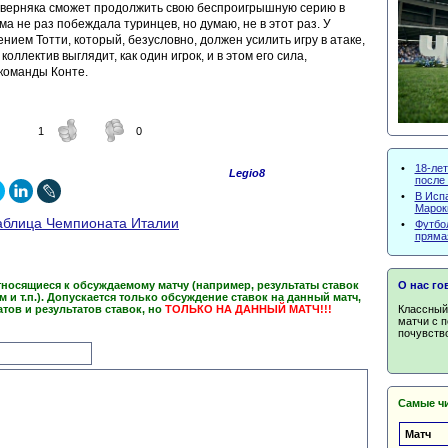
аверняка сможет продолжить свою беспроигрышную серию в
а не раз побеждала туринцев, но думаю, не в этот раз. У
нием Тотти, который, безусловно, должен усилить игру в атаке,
коллектив выглядит, как один игрок, и в этом его сила,
 команды Конте.
1
0
•
18-лет
Legio8
после 
•
В Исп
Марокк
аблица Чемпионата Италии
•
Футбол
пряма
О нас го
тносящиеся к обсуждаемому матчу (например, результаты ставок
им и т.п.). Допускается только обсуждение ставок на данный матч,
Классный 
атов и результатов ставок, но
ТОЛЬКО НА ДАННЫЙ МАТЧ!!!
матчи с 
почувство
Самые чи
Матч