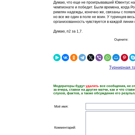
Думаю, что еще не проигрывавший Ювентус н
чемпионате и победит. Были времена, когда Ром
римлян надежды, конечно же, связаны с появле
но все же один в поле не воин. У туринцев весь 
организованность чувствуется в каждой линии
Думаю, п2 за 1,7.
Оцените:
Турнирная т
Модераторы будут
удалять
все сообщения, не о
за вчера, ставки на другие матчи, как и что став
слухов, фактов, а также обсуждение его результ
Моё имя:
Комментарий: