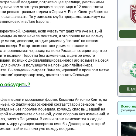
 центральный поединок, потрясающее зрелище, участниками
д началом этого тура разделяла разница в 12 очков, такая
ески решают разные задачи в Серии А. Если Ювентус борется
 останавливать. То у римского клуба программа максимум на
Чемпионов или в Лиге Европы.
рентиной. Конечно, если учесть тот факт что уже на 15-й
оманды на поле начала меняться, и это пошло не на пользу
е матча, доказали, что дисциплина у “волков” на низком
ыла всегда. В стартовом составе у римлян в защите
 в прошлом матче, выход на поле Росси, а позицию в центре
щите позиция Перотты без изменений, в центре вместо
ивиани, позицию дисквалифицированного Гаго возьмет на себя
и для римлян, в полузащите на позицию плеймейкера
тти. В нападении сыграет Ламела, игравший в прошлом матче.
алками” красную карточку, должен занять Освальдо.
чо обсудить?
Шамр
 физической и моральной форме. Команда Антонио Конте, на
ньей, но фактически основной состав “старой сеньоры” не
Всего за
 правда не без проблем победила, команду спас вышедший на
(регулярно
грой в чемпионате с Чезеной, у юве оборона без изменений. А
ло, вместо Пациенцы. В линии атаки намечается выход на
илить игру туринцев наверняка смог бы Джаккерини, который
 сможет выйти на поле уже походу поединка.