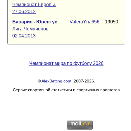
Чемпионат Европы.
27.06.2012
Бавария - Ювентус
ValeraYna656
19050
Лига Чемпионов.
02.04.2013
Чемпионат мира по футболу 2026
©
AlexBetting.com
, 2007-2026.
Сервис спортивной статистики и спортивных прогнозов