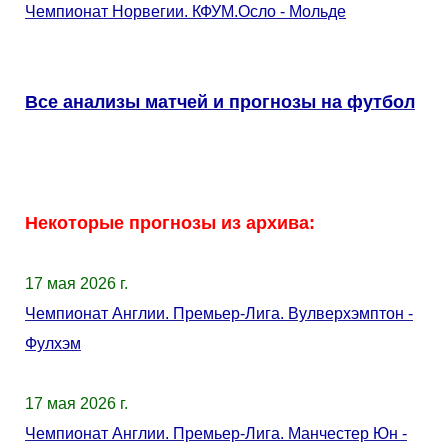
Чемпионат Норвегии. КФУМ.Осло - Мольде
Все анализы матчей и прогнозы на футбол
Некоторые прогнозы из архива:
17 мая 2026 г.
Чемпионат Англии. Премьер-Лига. Вулверхэмптон -
Фулхэм
17 мая 2026 г.
Чемпионат Англии. Премьер-Лига. Манчестер Юн -