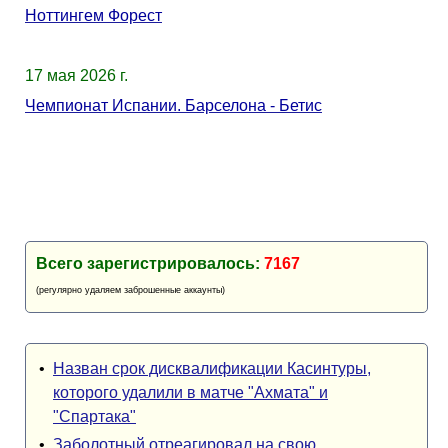
Ноттингем Форест
17 мая 2026 г.
Чемпионат Испании. Барселона - Бетис
Всего зарегистрировалось:
7167
(регулярно удаляем заброшенные аккаунты)
•
Назван срок дисквалификации Касинтуры,
которого удалили в матче "Ахмата" и
"Спартака"
•
Заболотный отреагировал на свою