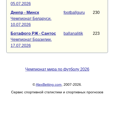
05.07.2026
Днепр - Минск
footballguru
230
Чемпионат Беларуси.
10.07.2026
Ботафого РЖ - Сантос
ballanalitik
223
Чемпионат Бразилии.
17.07.2026
Чемпионат мира по футболу 2026
©
AlexBetting.com
, 2007-2026.
Сервис спортивной статистики и спортивных прогнозов