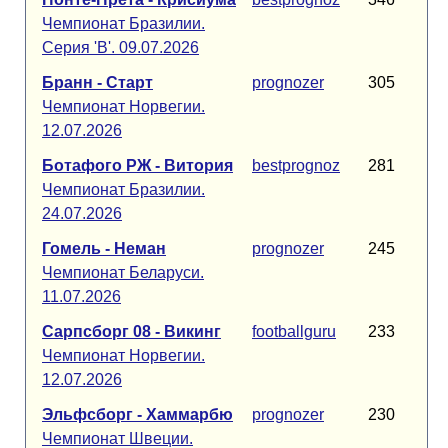
Чемпионат Бразилии.
Серия 'B'. 09.07.2026
Бранн - Старт
prognozer
305
Чемпионат Норвегии.
12.07.2026
Ботафого РЖ - Витория
bestprognoz
281
Чемпионат Бразилии.
24.07.2026
Гомель - Неман
prognozer
245
Чемпионат Беларуси.
11.07.2026
Сарпсборг 08 - Викинг
footballguru
233
Чемпионат Норвегии.
12.07.2026
Эльфсборг - Хаммарбю
prognozer
230
Чемпионат Швеции.