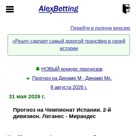
Перейти в полную версию
Главная
«Реал» сделает самый дорогой трансфер в своей
истории
Кабинет
Контакты
🔔
НОВЫЙ конкурс прогнозов
►
Прогноз на Динамо М - Динамо Мх.
Новости спорта
9 августа 2026 г.
31 мая 2026 г.
Всё о сайте
►
Прогноз на Чемпионат Испании. 2-й
дивизион. Леганес - Мирандес
Прогнозы
Описание
►