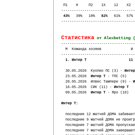
 П1    Н     П2    1Х    12    Х2  
-----------------------------------
43%   
39%   18%   
82%   
61%   57% 
-----------------------------------
Статистика
 от Alexbetting 
-----------------------------------
  М  Команда хозяев              И 
-----------------------------------
  1. Интер Т                    11 
  30.05.2026  Куопио ПС (3) - 
Интер
  23.05.2026  
Интер Т
 - ТПС (5)    
  20.05.2026  Илвес Тампере (9) - 
И
  16.05.2026  СИК (11) - 
Интер Т
  09.05.2026  
Интер Т
 - Яро (10)   
Интер Т
:
  последние 12 матчей ДОМА забивает
  последние 9 матчей ДОМА не проигр
  последние 7 матчей ДОМА пропускае
  последние 7 матчей ДОМА завершает