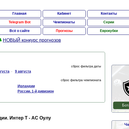
Главная
Кабинет
Контакты
Telegram Bot
Чемпионаты
Серии
Всё о сайте
Прогнозы
Еврокубки

НОВЫЙ конкурс прогнозов
сброс фильтра даты
вгуста
9 августа
·
сброс фильтра чемпионата
Ирландии
России. 1-й дивизион
Бот
ии. Интер Т - АС Оулу
Че