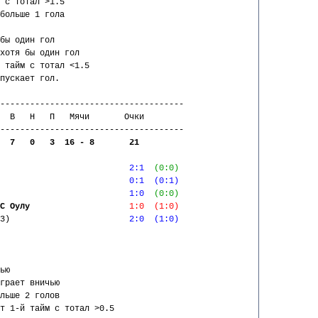
 с тотал >1.5
больше 1 гола
бы один гол
хотя бы один гол
 тайм с тотал <1.5
пускает гол.
-------------------------------------
  В   Н   П   Мячи       Очки     
-------------------------------------
  7   0   3  16 - 8       21      
                          
2:1
(0:0)
0:1
(0:1)
                          
1:0
(0:0)
С Оулу
1:0
(1:0)
3)                        
2:0
(1:0)
ью
грает вничью
льше 2 голов
т 1-й тайм с тотал >0.5