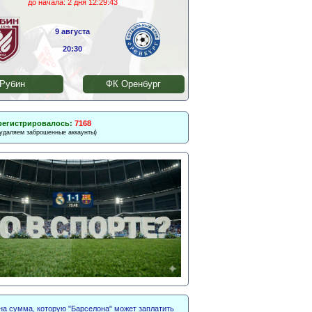
до начала:
2 дня 12:29:42
9 августа
20:30
Рубин
ФК Оренбург
регистрировалось:
7168
 удаляем заброшенные аккаунты)
на сумма, которую "Барселона" может заплатить