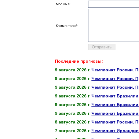
Моё имя:
Комментарий:
Последние прогнозы:
9 августа 2026 г.
Чемпионат России. П
9 августа 2026 г.
Чемпионат России. П
9 августа 2026 г.
Чемпионат России. П
9 августа 2026 г.
Чемпионат Бразилии.
9 августа 2026 г.
Чемпионат Бразилии
9 августа 2026 г.
Чемпионат Бразилии.
8 августа 2026 г.
Чемпионат России. П
7 августа 2026 г.
Чемпионат Ирландии.