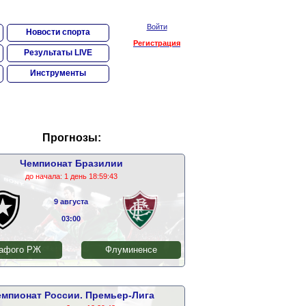
Войти
Новости спорта
Регистрация
Результаты LIVE
Инструменты
Прогнозы:
Чемпионат Бразилии
до начала:
1 день 18:59:42
9 августа
03:00
афого РЖ
Флуминенсе
мпионат России. Премьер-Лига