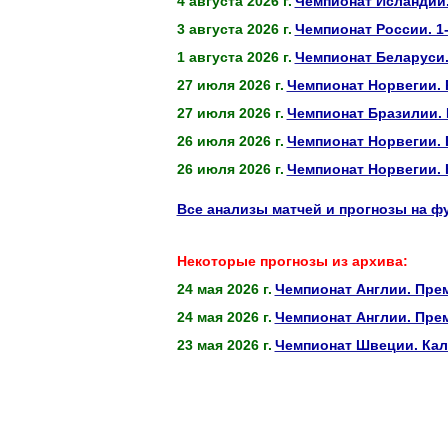
4 августа 2026 г.
Чемпионат Исландии.
3 августа 2026 г.
Чемпионат России. 1
1 августа 2026 г.
Чемпионат Беларуси.
27 июля 2026 г.
Чемпионат Норвегии. 
27 июля 2026 г.
Чемпионат Бразилии. 
26 июля 2026 г.
Чемпионат Норвегии. 
26 июля 2026 г.
Чемпионат Норвегии.
Все анализы матчей и прогнозы на ф
Некоторые прогнозы из архива:
24 мая 2026 г.
Чемпионат Англии. Прем
24 мая 2026 г.
Чемпионат Англии. Пре
23 мая 2026 г.
Чемпионат Швеции. Кал