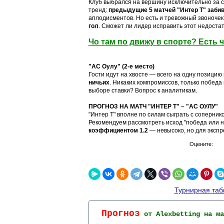
Клуб выбрался на вершину исключительно за 
тренд:
предыдущие 5 матчей "Интер Т" заби
аплодисментов. Но есть и тревожный звоночек
гол
. Сможет ли лидер исправить этот недоста
Чо там по движу в спорте? Есть 
"АС Оулу" (2-е место)
Гости идут на хвосте — всего на одну позицию
ничьих
. Никаких компромиссов, только победа
выборе ставки? Вопрос к аналитикам.
ПРОГНОЗ НА МАТЧ "ИНТЕР Т" – "АС ОУЛУ"
"Интер Т" вполне по силам сыграть с соперник
Рекомендуем рассмотреть исход "победа или н
коэффициентом 1.2
— невысоко, но для экспр
Оцените:
Турнирная та
Прогноз
 от Alexbetting на ма