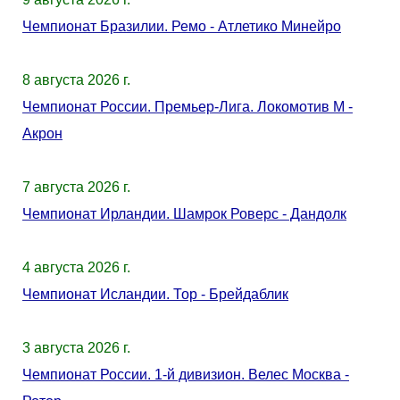
Чемпионат Бразилии. Ремо - Атлетико Минейро
8 августа 2026 г.
Чемпионат России. Премьер-Лига. Локомотив М -
Акрон
7 августа 2026 г.
Чемпионат Ирландии. Шамрок Роверс - Дандолк
4 августа 2026 г.
Чемпионат Исландии. Тор - Брейдаблик
3 августа 2026 г.
Чемпионат России. 1-й дивизион. Велес Москва -