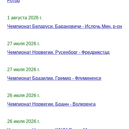
Ротор
1 августа 2026 г.
Чемпионат Беларуси. Барановичи - Ислочь Мин. р-он
27 июля 2026 г.
Чемпионат Норвегии. Русенборг - Фредрикстад
27 июля 2026 г.
Чемпионат Бразилии. Гремио - Флуминенсе
26 июля 2026 г.
Чемпионат Норвегии. Бранн - Волеренга
26 июля 2026 г.