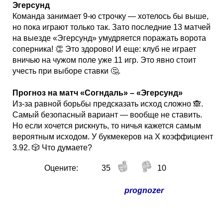
Эгерсунд
Кубок Европы (отбор)
Команда занимает 9-ю строчку — хотелось бы выше,
но пока играют только так. Зато последние 13 матчей
Лига Наций
на выезде «Эгерсунд» умудряется поражать ворота
соперника! 👏 Это здорово! И еще: клуб не играет
вничью на чужом поле уже 11 игр. Это явно стоит
учесть при выборе ставки 🤔.
Прогноз на матч «Согндаль» – «Эгерсунд»
Из-за равной борьбы предсказать исход сложно 🙈.
Самый безопасный вариант — вообще не ставить.
Но если хочется рискнуть, то ничья кажется самым
вероятным исходом. У букмекеров на X коэффициент
3.92. 🎲 Что думаете?
Оцените:
35
10
prognozer