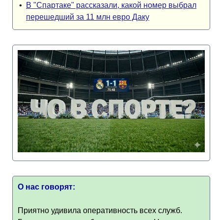
•
В "Спартаке" рассказали, какой номер выбрал
перешедший за 11 млн евро Даку
О нас говорят:
Приятно удивила оперативность всех служб.