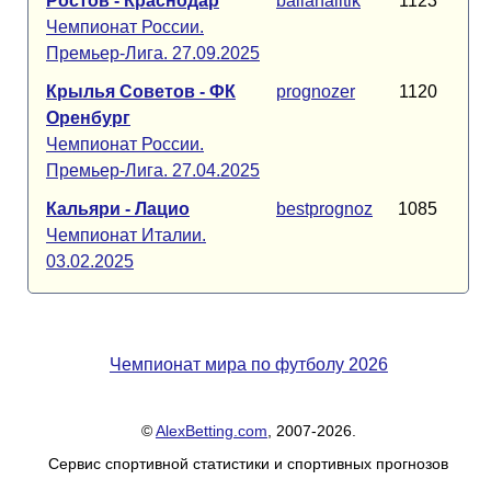
Ростов - Краснодар
ballanalitik
1123
Чемпионат России.
Премьер-Лига. 27.09.2025
Крылья Советов - ФК
prognozer
1120
Оренбург
Чемпионат России.
Премьер-Лига. 27.04.2025
Кальяри - Лацио
bestprognoz
1085
Чемпионат Италии.
03.02.2025
Чемпионат мира по футболу 2026
©
AlexBetting.com
, 2007-2026.
Сервис спортивной статистики и спортивных прогнозов