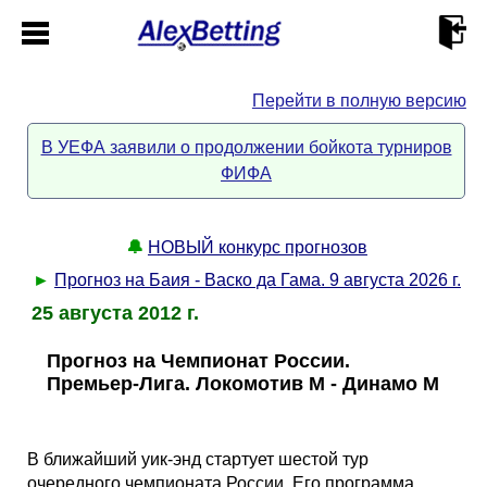
Перейти в полную версию
Главная
В УЕФА заявили о продолжении бойкота турниров
ФИФА
Кабинет
Контакты
🔔
НОВЫЙ конкурс прогнозов
►
Прогноз на Баия - Васко да Гама. 9 августа 2026 г.
Новости спорта
25 августа 2012 г.
Прогноз на Чемпионат России.
Всё о сайте
►
Премьер-Лига. Локомотив М - Динамо М
Прогнозы
Описание
►
В ближайший уик-энд стартует шестой тур
очередного чемпионата России. Его программа