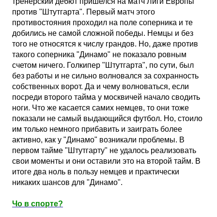
тренерский дебют пришелся на матч Лиги Европы
против "Штутгарта". Первый матч этого
противостояния проходил на поле соперника и те
добились не самой сложной победы. Немцы и без
того не относятся к числу грандов. Но, даже против
такого соперника "Динамо" не показало ровным
счетом ничего. Голкипер "Штутгарта", по сути, был
без работы и не сильно волновался за сохранность
собственных ворот. Да и чему волноваться, если
посреди второго тайма у москвичей начало сводить
ноги. Что же касается самих немцев, то они тоже
показали не самый выдающийся футбол. Но, стоило
им только немного прибавить и заиграть более
активно, как у "Динамо" возникали проблемы. В
первом тайме "Штутгарту" не удалось реализовать
свои моменты и они оставили это на второй тайм. В
итоге два ноль в пользу немцев и практически
никаких шансов для "Динамо".
Чо в спорте?