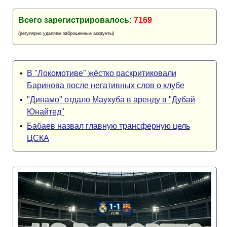
Всего зарегистрировалось:
7169
(регулярно удаляем заброшенные аккаунты)
•
В "Локомотиве" жёстко раскритиковали
Баринова после негативных слов о клубе
•
"Динамо" отдало Маухуба в аренду в "Дубай
Юнайтед"
•
Бабаев назвал главную трансферную цель
ЦСКА