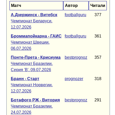
Матч
Автор
Читали
А.Дзержинск - Витебск
footballguru
377
Чемпионат Беларуси.
12.07.2026
Броммапойкарна - ГАИС
footballguru
361
Чемпионат Швеции.
06.07.2026
Понте-Прета - Крисиума
bestprognoz
357
Чемпионат Бразилии.
Серия 'B'. 09.07.2026
Бранн - Старт
prognozer
318
Чемпионат Норвегии.
12.07.2026
Ботафого РЖ - Витория
bestprognoz
291
Чемпионат Бразилии.
24.07.2026