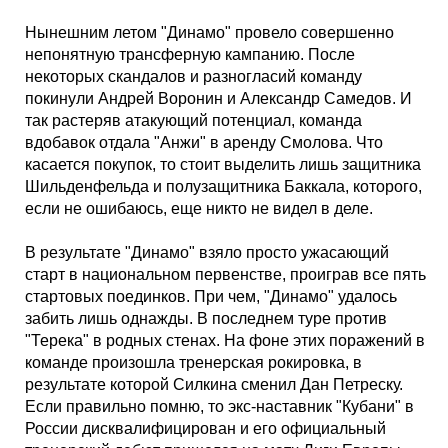
Кубок Европы (отбор)
Нынешним летом "Динамо" провело совершенно
непонятную трансферную кампанию. После
Лига Наций
некоторых скандалов и разногласий команду
покинули Андрей Воронин и Александр Самедов. И
так растеряв атакующий потенциал, команда
вдобавок отдала "Анжи" в аренду Смолова. Что
касается покупок, то стоит выделить лишь защитника
Шильденфельда и полузащитника Баккала, которого,
если не ошибаюсь, еще никто не видел в деле.
В результате "Динамо" взяло просто ужасающий
старт в национальном первенстве, проиграв все пять
стартовых поединков. При чем, "Динамо" удалось
забить лишь однажды. В последнем туре против
"Терека" в родных стенах. На фоне этих поражений в
команде произошла тренерская рокировка, в
результате которой Силкина сменил Дан Петреску.
Если правильно помню, то экс-наставник "Кубани" в
России дисквалифицирован и его официальный