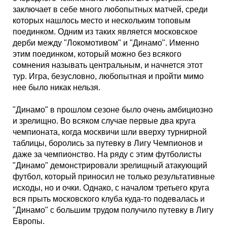
Таблицы
Ответы на вопросы
Бесплатные
►
заключает в себе много любопытных матчей, среди
которых нашлось место и нескольким топовым
Еврокубки
Отзывы
Платные
Чемпионатов
►
поединком. Одним из таких является московское
дерби между "Локомотивом" и "Динамо". Именно
этим поединком, который можно без всякого
Инструменты
Новости
Статистика
Серии
Лига Чемпионов
►
сомнения называть центральным, и начнется этот
тур. Игра, безусловно, любопытная и пройти мимо
нее было никак нельзя.
Telegram Bot
Партнёрка
Лига Европы
Поиск команд
"Динамо" в прошлом сезоне было очень амбициозно
Вакансии
Лига Конференций
Расчёт системы
и зрелищно. Во всяком случае первые два круга
чемпионата, когда москвичи шли вверху турнирной
таблицы, боролись за путевку в Лигу Чемпионов и
Реклама
Чемпионат Мира
На что ставят?
даже за чемпионство. На ряду с этим футболисты
"Динамо" демонстрировали зрелищный атакующий
RSS
Чемпионат Европы
Telegram Bot
футбол, который приносил не только результативные
исходы, но и очки. Однако, с началом третьего круга
вся прыть московского клуба куда-то подевалась и
Контакты
Кубок Мира (отбор)
"Динамо" с большим трудом получило путевку в Лигу
Европы.