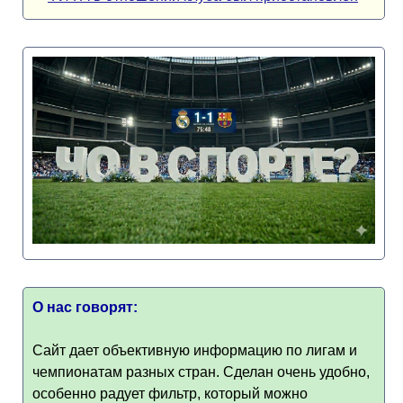
О нас говорят:
Сайт дает объективную информацию по лигам и
чемпионатам разных стран. Сделан очень удобно,
особенно радует фильтр, который можно