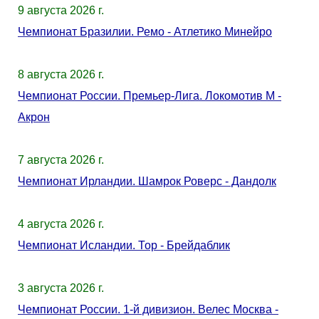
9 августа 2026 г.
Чемпионат Бразилии. Ремо - Атлетико Минейро
8 августа 2026 г.
Чемпионат России. Премьер-Лига. Локомотив М -
Акрон
7 августа 2026 г.
Чемпионат Ирландии. Шамрок Роверс - Дандолк
4 августа 2026 г.
Чемпионат Исландии. Тор - Брейдаблик
3 августа 2026 г.
Чемпионат России. 1-й дивизион. Велес Москва -