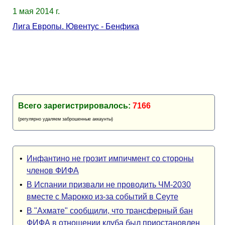
1 мая 2014 г.
Лига Европы. Ювентус - Бенфика
Всего зарегистрировалось:
7166
(регулярно удаляем заброшенные аккаунты)
•
Инфантино не грозит импичмент со стороны
членов ФИФА
•
В Испании призвали не проводить ЧМ-2030
вместе с Марокко из-за событий в Сеуте
•
В "Ахмате" сообщили, что трансферный бан
ФИФА в отношении клуба был приостановлен