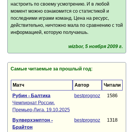
настроить по своему усмотрению. И в любой
момент можно ознакомится со статистикой и
последними играми команд. Цена на ресурс,
действительно, ничтожно мала по сравнению с той
информацией, которую получаешь.
wizbor, 5 ноября 2009 г.
Самые читаемые за прошлый год:
Матч
Автор
Читали
Рубин - Балтика
bestprognoz
1586
Чемпионат России.
Премьер-Лига. 19.10.2025
Вулверхэмптон -
bestprognoz
1318
Брайтон