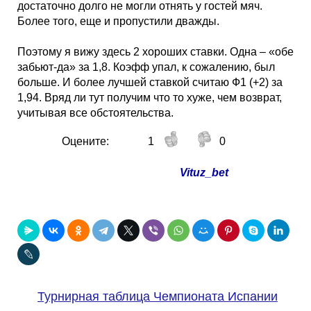
достаточно долго не могли отнять у гостей мяч.
Более того, еще и пропустили дважды.
Поэтому я вижу здесь 2 хороших ставки. Одна – «обе
забьют-да» за 1,8. Коэфф упал, к сожалению, был
больше. И более лучшей ставкой считаю Ф1 (+2) за
1,94. Вряд ли тут получим что то хуже, чем возврат,
учитывая все обстоятельства.
Оцените:
1
0
Vituz_bet
Турнирная таблица Чемпионата Испании