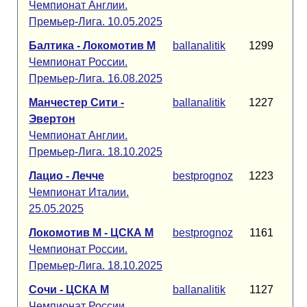
Чемпионат Англии.
Премьер-Лига. 10.05.2025
Балтика - Локомотив М
ballanalitik
1299
Чемпионат России.
Премьер-Лига. 16.08.2025
Манчестер Сити -
ballanalitik
1227
Эвертон
Чемпионат Англии.
Премьер-Лига. 18.10.2025
Лацио - Лечче
bestprognoz
1223
Чемпионат Италии.
25.05.2025
Локомотив М - ЦСКА М
bestprognoz
1161
Чемпионат России.
Премьер-Лига. 18.10.2025
Сочи - ЦСКА М
ballanalitik
1127
Чемпионат России.