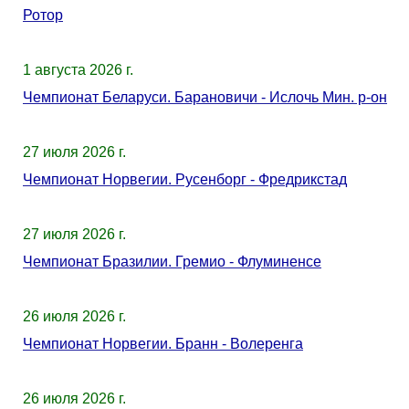
Ротор
1 августа 2026 г.
Чемпионат Беларуси. Барановичи - Ислочь Мин. р-он
27 июля 2026 г.
Чемпионат Норвегии. Русенборг - Фредрикстад
27 июля 2026 г.
Чемпионат Бразилии. Гремио - Флуминенсе
26 июля 2026 г.
Чемпионат Норвегии. Бранн - Волеренга
26 июля 2026 г.