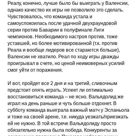
Реалу, конечно, лучше было бы выиграть у Валенсии,
однако качество их игры не позволило это сделать.
Чувствовалось, что команда устала и
самоуспокоилась после удачной двухраундовой
серии против Баварии в полуфинале Лиги
чемпионов. Необходимого настроя против, тоже
уставшей, но более мотивированной (т.к. против
Реала и вообще лидеров все стараются больше),
Валенсии не хватило. Реал по ходу игры дважды
проигрывал в счете, но ценой неимоверных усилий
смог уйти от поражения.
И вот, пройдет все 2 дня и на третий, сливочным
предстоит опять играть. Успеет ли оптимально
восстановиться команда – не ясно. Вальядолид же
играл на день раньше и чуть больше отдохнет. В
субботу команда выиграла важный матч у Эспаньола
и тоже на своей арене, т.е. никуда уезжать/приезжать
ей не нужно. В той встрече Вальядолиду просто
обязательно нужна была победа. Конкуренты за